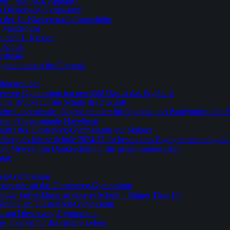
en – und jetzt: Applaus!
am Diesterweg-Gymnasium
n der 11. Klassen nach Tangerhütte
h Magdeburg
 der 11. Klassen
n-Anhalt
sfinale
gend trainiert für Olympia
Bühnenzauber
erweg-Gymnasium hat gewählt! Das ist das Ergebnis!
ine Brücke für die Schule der Zukunft
beim Landesfinale „Jugend trainiert für Olympia und Paralympics“ im 
asium Tangermünde-Havelberg
Schüler des Diesterweg-Gymnasiums auf Skikurs
g als fobizz Schule 2024/25 für besonderes Engagement in digitale
au Mewes: Ein Dankeschön für die gemeinsamen Jahre
stag
rweg-Gymnasium
kotspende an das Diesterweg-Gymnasium
haltige Entwicklung an unserer Schule – Bigger Than Us
 Stufe 2 am Diesterweg-Gymnasium
pics am Diesterweg-Gymnasium
ige Themen für das spätere Leben