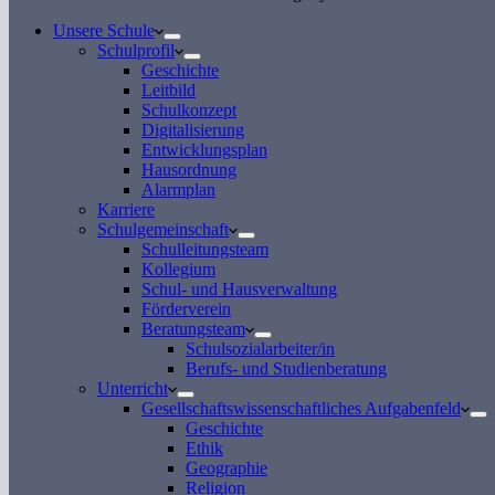
Unsere Schule
Schulprofil
Geschichte
Leitbild
Schulkonzept
Digitalisierung
Entwicklungsplan
Hausordnung
Alarmplan
Karriere
Schulgemeinschaft
Schulleitungsteam
Kollegium
Schul- und Hausverwaltung
Förderverein
Beratungsteam
Schulsozialarbeiter/in
Berufs- und Studienberatung
Unterricht
Gesellschaftswissenschaftliches Aufgabenfeld
Geschichte
Ethik
Geographie
Religion