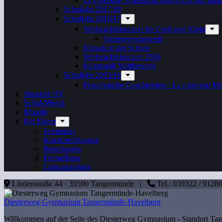
La conteuse- Französischunterricht mal ande
Schuljahr 2017/18
Schuljahr 2016/17
Weihnachtskonzert für Groß und Klein
Vorlesewettbewerb
Klassik in der Schule
Weihnachtskonzert 2016
Informatik Wettbewerb
Schuljahr 2015/16
Französische Geschichten – La conteuse M
Standort HV
Schul-Merch
Moodle
Für Eltern
Formulare
Krankmeldungen
Regelungen
Freistellung
Linksammlung
Lindenstraße 44 · 39590 Tangermünde |
Tel.: 039322 / 912
Diesterweg-Gymnasium Tangermünde-Havelberg
Willkommen auf der Seite des Diesterweg Gymnasium - Standort T