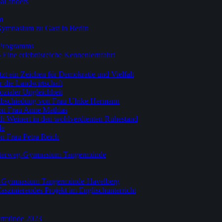
al anders
m
Gymnasium zu Gast in Berlin
-Programms
 Eine erlebnisreiche Kennenlernfahrt
zt ein Zeichen für Demokratie und Vielfalt
r die Landwirtschaft
ozialer Ungleichheit
Verabschiedung von Frau Ulrike Hermann
on Frau Anne Mathias
th Weinert in den wohlverdienten Ruhestand
de
n Frau Petra Reich
esterweg-Gymnasium Tangermünde
weg-Gymnasium Tangermünde-Havelberg
 faszinierendes Projekt im Englischunterricht
ermünde 2023