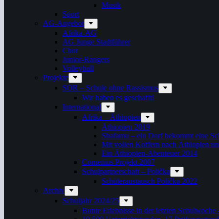
Musik
Sport
AG-Angebot
Afrika-AG
AG Junge Stadtführer
Chor
Junior-Rangers
Volleyball
Projekte
SOR – Schule ohne Rassismus
Wir haben es geschafft!
International
Afrika – Äthiopien
Äthiopien 2019
Shafamu – ein Dorf bekommt eine Sch
Mit vollen Koffern nach Äthiopien u
Ein Äthiopien-Abenteuer 2014
Comenius Projekt 2007
Schulpartnerschaft – Polička
Schüleraustausch Polička 2022
Archiv
Schuljahr 2024/25
Bunte Erlebnisse in der letzten Schulwoche 