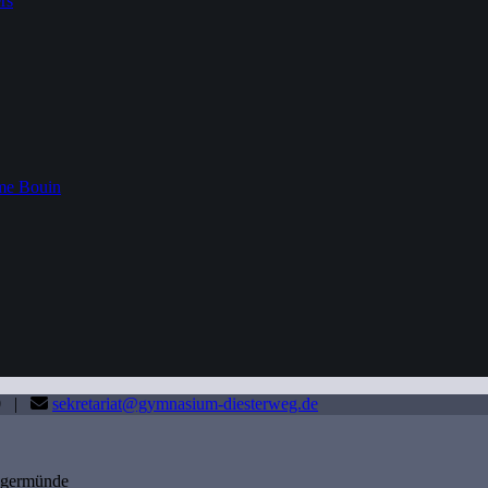
rs
me Bouin
80 |
sekretariat@gymnasium-diesterweg.de
angermünde