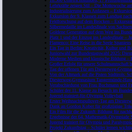
10.500 Unterrichtstunden, 17 Prüfungsstund
Lehrkräfte zeigen Stil – Die Mottowoche 
Industrialisierung zum Anfassen – Exkursio
Exkursion der 9. Klassen zum Landtag nac
Feldforschung auf dem Brocken – Exkursion
Silbermedaille im Landesfinale von Sachse
Goldene Generation auf dem Weg ins Bunde
Platz 1 und der Einzug ins Landesfinale – Ju
Flamenco: Eine Reise in die Seele Spaniens
Ein Tag in Berlin: Kreativität, Kultur und 
Juniorwahl zur Bundestagswahl 2025: Diest
Moderne Medien und klassische Bildung – E
Großer Erfolg für unsere Schulmannschaft 
Tag der offenen Tür am Diesterweg-Gymn
Von der Altmark auf die Pisten Südtirols: 
Diesterweg-Gymnasium Tangermünde-Havelber
Verabschiedung von Frau Buchmann und Fr
Schüler der 11. Klasse zu Besuch im Bunde
Jugend-trainiert-für-Olympia Volleyball
Erster Weihnachtspullover-Tag am Dieste
Dank an Gordon Kober für großzügige Tri
Ein Film für die Zukunft: Bildung für nach
Ergebnisse der 64. Mathematik-Olympiade
Jugend trainiert für Olympia und Paralym
Projekt Zukunftstag – Schüler lernen wicht