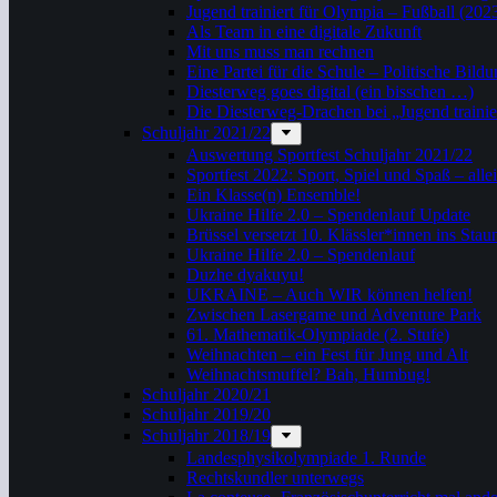
Jugend trainiert für Olympia – Fußball (202
Als Team in eine digitale Zukunft
Mit uns muss man rechnen
Eine Partei für die Schule – Politische Bil
Diesterweg goes digital (ein bisschen …)
Die Diesterweg-Drachen bei „Jugend trainie
Schuljahr 2021/22
Auswertung Sportfest Schuljahr 2021/22
Sportfest 2022: Sport, Spiel und Spaß – all
Ein Klasse(n) Ensemble!
Ukraine Hilfe 2.0 – Spendenlauf Update
Brüssel versetzt 10. Klässler*innen ins Stau
Ukraine Hilfe 2.0 – Spendenlauf
Duzhe dyakuyu!
UKRAINE – Auch WIR können helfen!
Zwischen Lasergame und Adventure Park
61. Mathematik-Olympiade (2. Stufe)
Weihnachten – ein Fest für Jung und Alt
Weihnachtsmuffel? Bah, Humbug!
Schuljahr 2020/21
Schuljahr 2019/20
Schuljahr 2018/19
Landesphysikolympiade 1. Runde
Rechtskundler unterwegs