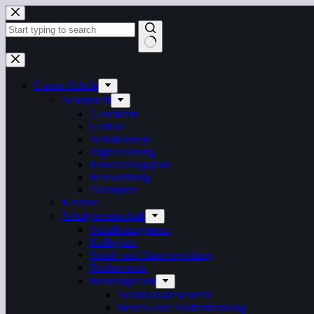
Zum
Inhalt
springen
Keine
Ergebnisse
Unsere Schule
Schulprofil
Geschichte
Leitbild
Schulkonzept
Digitalisierung
Entwicklungsplan
Hausordnung
Alarmplan
Karriere
Schulgemeinschaft
Schulleitungsteam
Kollegium
Schul- und Hausverwaltung
Förderverein
Beratungsteam
Schulsozialarbeiter/in
Berufs- und Studienberatung