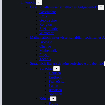
Unterricht
Gesellschaftswissenschaftliches Aufgabenfeld
Geschichte
Ethik
Geographie
Religion
Sozialkunde
Wirtschaft
Mathematisch-naturwissenschaftlich-technisches 
Biologie
Chemie
Mathematik
Physik
Technik
Sprachlich-literarisch-künstlerisches Aufgabenfeld
Sprachen
Deutsch
Englisch
Französisch
Latein
Russisch
Spanisch
Künste
Kunst