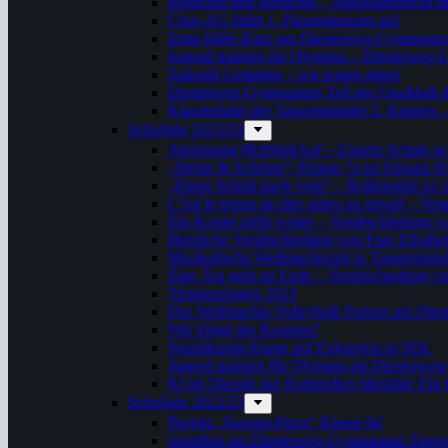
Besucher und Besuchte – Musikunterricht m
Chor-AG führt 1. Pausenkonzert auf
Erste-Hilfe-Kurs am Diesterweg-Gymnasiu
Jugend trainiert für Olympia – Diesterweg-
Zukunft Gestalten – wir waren dabei
Diesterweg-Gymnasium Teil des QuaMath
Klassenfahrt der Tangermünder 5. Klassen –
Schuljahr 2023/24
Aktionstag #IchStehAuf – Unsere Schule set
„Steine & Scheine“: Klasse 7a im Einsatz fü
„Einen Schritt nach vorn“ – Rollenspiel zu s
C’est le temps de dire adieu au travail – 
Ein Komet zieht weiter – Verabschiedung v
Herzliche Verabschiedung von Frau Elisabe
Musikalische Weihnachtszeit in Tangermün
Eine Ära geht zu Ende – Verabschiedung vo
Treppensingen 2023
Das Weihnachts-Volleyball-Turnier am Di
Wie klingt der Kosmos?
Sozialkunde-Kurse auf Exkursion in SDL
Jugend trainiert für Olympia am Diester
KI im Dienste der Kulturellen Identität: Ein
Schuljahr 2022/23
Projekt „Europa-Pizza“ Klasse 6d
Sportfest am Diesterweg-Gymnasium Tang