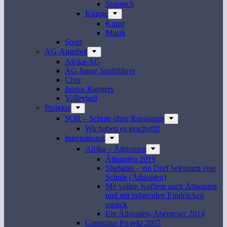
Spanisch
Künste
Kunst
Musik
Sport
AG-Angebot
Afrika-AG
AG Junge Stadtführer
Chor
Junior-Rangers
Volleyball
Projekte
SOR – Schule ohne Rassismus
Wir haben es geschafft!
International
Afrika – Äthiopien
Äthiopien 2019
Shafamu – ein Dorf bekommt eine
Schule (Äthiopien)
Mit vollen Koffern nach Äthiopien
und mit prägenden Eindrücken
zurück
Ein Äthiopien-Abenteuer 2014
Comenius Projekt 2007