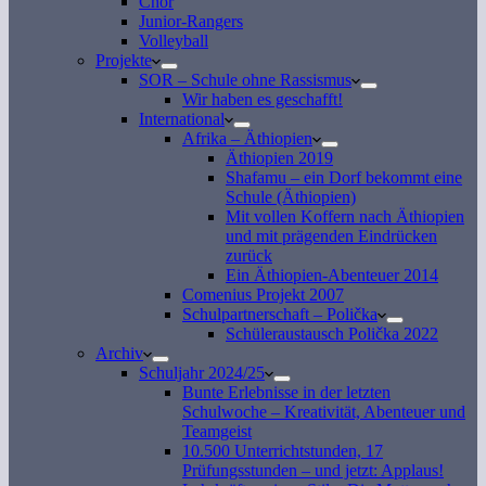
Chor
Junior-Rangers
Volleyball
Projekte
SOR – Schule ohne Rassismus
Wir haben es geschafft!
International
Afrika – Äthiopien
Äthiopien 2019
Shafamu – ein Dorf bekommt eine
Schule (Äthiopien)
Mit vollen Koffern nach Äthiopien
und mit prägenden Eindrücken
zurück
Ein Äthiopien-Abenteuer 2014
Comenius Projekt 2007
Schulpartnerschaft – Polička
Schüleraustausch Polička 2022
Archiv
Schuljahr 2024/25
Bunte Erlebnisse in der letzten
Schulwoche – Kreativität, Abenteuer und
Teamgeist
10.500 Unterrichtstunden, 17
Prüfungsstunden – und jetzt: Applaus!