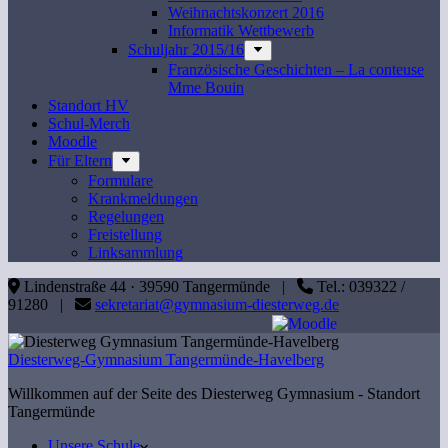
Weihnachtskonzert 2016
Informatik Wettbewerb
Schuljahr 2015/16
Französische Geschichten – La conteuse
Mme Bouin
Standort HV
Schul-Merch
Moodle
Für Eltern
Formulare
Krankmeldungen
Regelungen
Freistellung
Linksammlung
Lindenstraße 44 · 39590 Tangermünde |
Tel.: 039322 /
91280 |
sekretariat@gymnasium-diesterweg.de
Diesterweg-Gymnasium Tangermünde-Havelberg
Willkommen auf der Seite des Diesterweg Gymnasium - Standort
Tangermünde
Unsere Schule