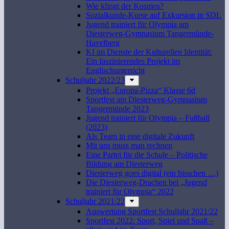
Wie klingt der Kosmos?
Sozialkunde-Kurse auf Exkursion in SDL
Jugend trainiert für Olympia am
Diesterweg-Gymnasium Tangermünde-
Havelberg
KI im Dienste der Kulturellen Identität:
Ein faszinierendes Projekt im
Englischunterricht
Schuljahr 2022/23
Projekt „Europa-Pizza“ Klasse 6d
Sportfest am Diesterweg-Gymnasium
Tangermünde 2023
Jugend trainiert für Olympia – Fußball
(2023)
Als Team in eine digitale Zukunft
Mit uns muss man rechnen
Eine Partei für die Schule – Politische
Bildung am Diesterweg
Diesterweg goes digital (ein bisschen …)
Die Diesterweg-Drachen bei „Jugend
trainiert für Olympia“ 2022
Schuljahr 2021/22
Auswertung Sportfest Schuljahr 2021/22
Sportfest 2022: Sport, Spiel und Spaß –