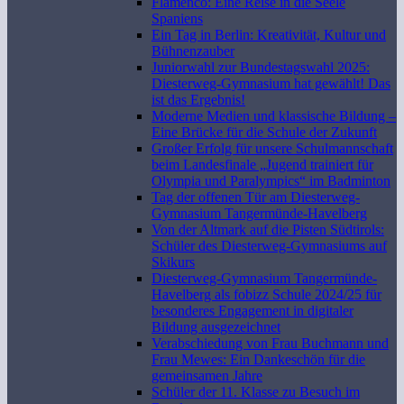
Flamenco: Eine Reise in die Seele
Spaniens
Ein Tag in Berlin: Kreativität, Kultur und
Bühnenzauber
Juniorwahl zur Bundestagswahl 2025:
Diesterweg-Gymnasium hat gewählt! Das
ist das Ergebnis!
Moderne Medien und klassische Bildung –
Eine Brücke für die Schule der Zukunft
Großer Erfolg für unsere Schulmannschaft
beim Landesfinale „Jugend trainiert für
Olympia und Paralympics“ im Badminton
Tag der offenen Tür am Diesterweg-
Gymnasium Tangermünde-Havelberg
Von der Altmark auf die Pisten Südtirols:
Schüler des Diesterweg-Gymnasiums auf
Skikurs
Diesterweg-Gymnasium Tangermünde-
Havelberg als fobizz Schule 2024/25 für
besonderes Engagement in digitaler
Bildung ausgezeichnet
Verabschiedung von Frau Buchmann und
Frau Mewes: Ein Dankeschön für die
gemeinsamen Jahre
Schüler der 11. Klasse zu Besuch im