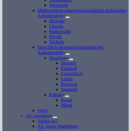
Wirtschaft
Mathematisch-naturwissenschaftlich-technisches
Aufgabenfeld
Biologie
Chemie
Mathematik
Physik
Technik
Sprachlich-literarisch-künstlerisches
Aufgabenfeld
Sprachen
Deutsch
Englisch
Französisch
Latein
Russisch
Spanisch
Künste
Kunst
Musik
Sport
AG-Angebot
Afrika-AG
AG Junge Stadtführer