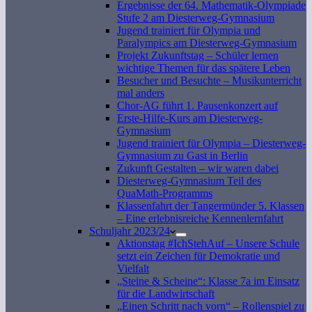
Ergebnisse der 64. Mathematik-Olympiade
Stufe 2 am Diesterweg-Gymnasium
Jugend trainiert für Olympia und
Paralympics am Diesterweg-Gymnasium
Projekt Zukunftstag – Schüler lernen
wichtige Themen für das spätere Leben
Besucher und Besuchte – Musikunterricht
mal anders
Chor-AG führt 1. Pausenkonzert auf
Erste-Hilfe-Kurs am Diesterweg-
Gymnasium
Jugend trainiert für Olympia – Diesterweg-
Gymnasium zu Gast in Berlin
Zukunft Gestalten – wir waren dabei
Diesterweg-Gymnasium Teil des
QuaMath-Programms
Klassenfahrt der Tangermünder 5. Klassen
– Eine erlebnisreiche Kennenlernfahrt
Schuljahr 2023/24
Aktionstag #IchStehAuf – Unsere Schule
setzt ein Zeichen für Demokratie und
Vielfalt
„Steine & Scheine“: Klasse 7a im Einsatz
für die Landwirtschaft
„Einen Schritt nach vorn“ – Rollenspiel zu