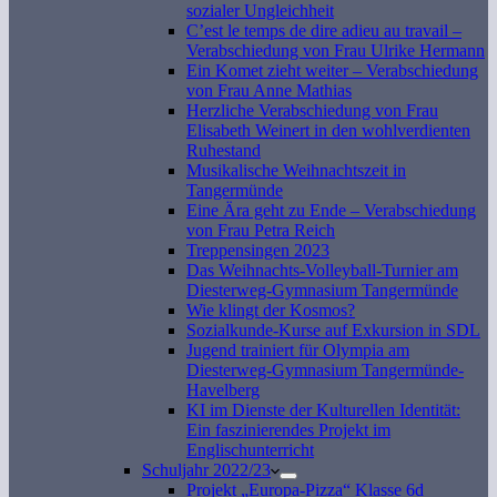
sozialer Ungleichheit
C’est le temps de dire adieu au travail –
Verabschiedung von Frau Ulrike Hermann
Ein Komet zieht weiter – Verabschiedung
von Frau Anne Mathias
Herzliche Verabschiedung von Frau
Elisabeth Weinert in den wohlverdienten
Ruhestand
Musikalische Weihnachtszeit in
Tangermünde
Eine Ära geht zu Ende – Verabschiedung
von Frau Petra Reich
Treppensingen 2023
Das Weihnachts-Volleyball-Turnier am
Diesterweg-Gymnasium Tangermünde
Wie klingt der Kosmos?
Sozialkunde-Kurse auf Exkursion in SDL
Jugend trainiert für Olympia am
Diesterweg-Gymnasium Tangermünde-
Havelberg
KI im Dienste der Kulturellen Identität:
Ein faszinierendes Projekt im
Englischunterricht
Schuljahr 2022/23
Projekt „Europa-Pizza“ Klasse 6d