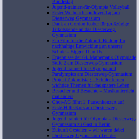
Bundestag
Jugend-trainiert-für-Olympia Volleyball
Erster Weihnachtspullover-Tag am
Diesterweg-Gymnasium
Dank an Gordon Kober für großzügige
Trikotspende an das Diesterweg-
Gymnasium
Ein Film für die Zukunft: Bildung für
nachhaltige Entwicklung an unserer
Schule – Bigger Than Us
Ergebnisse der 64. Mathematik-Olympiade
Stufe 2 am Diesterweg-Gymnasium
Jugend trainiert für Olympia und
Paralympics am Diesterweg-Gymnasium
Projekt Zukunftstag – Schüler lernen
wichtige Themen für das spätere Leben
Besucher und Besuchte – Musikunterricht
mal anders
Chor-AG führt 1. Pausenkonzert auf
Erste-Hilfe-Kurs am Diesterweg-
Gymnasium
Jugend trainiert für Olympia – Diesterweg-
Gymnasium zu Gast in Berlin
Zukunft Gestalten – wir waren dabei
Diesterweg-Gymnasium Teil des