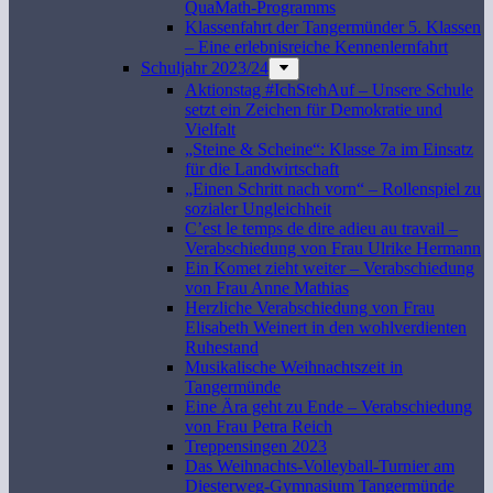
QuaMath-Programms
Klassenfahrt der Tangermünder 5. Klassen
– Eine erlebnisreiche Kennenlernfahrt
Schuljahr 2023/24
Aktionstag #IchStehAuf – Unsere Schule
setzt ein Zeichen für Demokratie und
Vielfalt
„Steine & Scheine“: Klasse 7a im Einsatz
für die Landwirtschaft
„Einen Schritt nach vorn“ – Rollenspiel zu
sozialer Ungleichheit
C’est le temps de dire adieu au travail –
Verabschiedung von Frau Ulrike Hermann
Ein Komet zieht weiter – Verabschiedung
von Frau Anne Mathias
Herzliche Verabschiedung von Frau
Elisabeth Weinert in den wohlverdienten
Ruhestand
Musikalische Weihnachtszeit in
Tangermünde
Eine Ära geht zu Ende – Verabschiedung
von Frau Petra Reich
Treppensingen 2023
Das Weihnachts-Volleyball-Turnier am
Diesterweg-Gymnasium Tangermünde