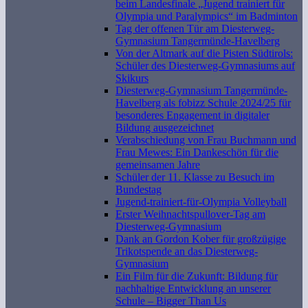
beim Landesfinale „Jugend trainiert für
Olympia und Paralympics“ im Badminton
Tag der offenen Tür am Diesterweg-
Gymnasium Tangermünde-Havelberg
Von der Altmark auf die Pisten Südtirols:
Schüler des Diesterweg-Gymnasiums auf
Skikurs
Diesterweg-Gymnasium Tangermünde-
Havelberg als fobizz Schule 2024/25 für
besonderes Engagement in digitaler
Bildung ausgezeichnet
Verabschiedung von Frau Buchmann und
Frau Mewes: Ein Dankeschön für die
gemeinsamen Jahre
Schüler der 11. Klasse zu Besuch im
Bundestag
Jugend-trainiert-für-Olympia Volleyball
Erster Weihnachtspullover-Tag am
Diesterweg-Gymnasium
Dank an Gordon Kober für großzügige
Trikotspende an das Diesterweg-
Gymnasium
Ein Film für die Zukunft: Bildung für
nachhaltige Entwicklung an unserer
Schule – Bigger Than Us