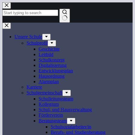
Zum
Inhalt
springen
Keine
Ergebnisse
Unsere Schule
Schulprofil
Geschichte
Leitbild
Schulkonzept
Digitalisierung
Entwicklungsplan
Hausordnung
Alarmplan
Karriere
Schulgemeinschaft
Schulleitungsteam
Kollegium
Schul- und Hausverwaltung
Förderverein
Beratungsteam
Schulsozialarbeiter/in
Berufs- und Studienberatung