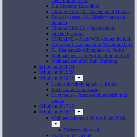
allein und im Team
Ein Klasse(n) Ensemble!
Ukraine Hilfe 2.0 – Spendenlauf Update
Brüssel versetzt 10. Klässler*innen ins
Staunen
Ukraine Hilfe 2.0 – Spendenlauf
Duzhe dyakuyu!
UKRAINE – Auch WIR können helfen!
Zwischen Lasergame und Adventure Park
61. Mathematik-Olympiade (2. Stufe)
Weihnachten – ein Fest für Jung und Alt
Weihnachtsmuffel? Bah, Humbug!
Schuljahr 2020/21
Schuljahr 2019/20
Schuljahr 2018/19
Landesphysikolympiade 1. Runde
Rechtskundler unterwegs
La conteuse- Französischunterricht mal
anders
Schuljahr 2017/18
Schuljahr 2016/17
Weihnachtskonzert für Groß und Klein
Vorlesewettbewerb
Klassik in der Schule