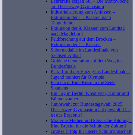
Lehrkräfte zeigen Stil – Die Mottowoche
am Diesterweg-Gymnasium
Industrialisierung zum Anfassen –
Exkursion der 11. Klassen nach
Tangerhütte
Exkursion der 9. Klassen zum Landtag
nach Magdeburg
Feldforschung auf dem Brocken –
Exkursion der 11. Klassen
Silbermedaille im Landesfinale von
Sachsen-Anhalt
Goldene Generation auf dem Weg ins
Bundesfinale
Platz 1 und der Einzug ins Landesfinale –
Jugend trainiert für Olympia
Flamenco: Eine Reise in die Seele
Spaniens
Ein Tag in Berlin: Kreativität, Kultur und
Bühnenzauber
Juniorwahl zur Bundestagswahl 2025:
Diesterweg-Gymnasium hat gewählt! Das
ist das Ergebnis!
Moderne Medien und klassische Bildung –
Eine Brücke für die Schule der Zukunft
Großer Erfolg für unsere Schulmannschaft