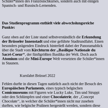
Schüler*innen des Französischkurses, sondern auch mit einigen
Spanisch- und Russisch-Lernenden.
Das Studienprogramm enthielt viele abwechslungsreiche
Punkte:
Ganz oben auf der Liste stand selbstverständlich die
Erkundung
der Brüsseler Innenstadt
und eine geführte Stadtrundfahrt. Einen
besonders prägenden Eindruck hinterließ dabei der Panoramablick
über die Stadt vom
Kirchturm der ,,Basilique Nationale du
Sacré-Coeur‘‘
, der fünftgrößten Basilika der Welt. Doch auch
Atomium
und die
Mini-Europe
Welt versetzten die Schüler*innen
in Staunen.
Kursfahrt Brüssel 2022
Fehlen durfte in diesen Tagen natürlich auch nicht der Besuch des
Europäischen Parlaments
, eines typisch belgischen
Comicmuseums
mit Figuren wie Lucky Luke, Tim und Struppi
oder den Schlümpfen und einer
Chocolaterie
, der ,,Concept
Chocolate‘‘, in welcher die Schüler*innen nicht nur zusehen
durften, wie belgische Pralinen hergestellt werden, sondern diese