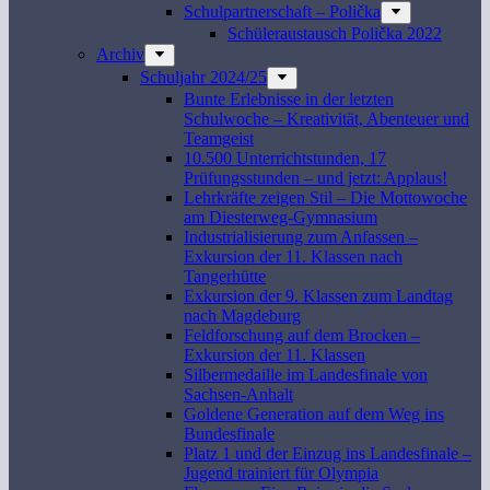
Schulpartnerschaft – Polička
Schüleraustausch Polička 2022
Archiv
Schuljahr 2024/25
Bunte Erlebnisse in der letzten
Schulwoche – Kreativität, Abenteuer und
Teamgeist
10.500 Unterrichtstunden, 17
Prüfungsstunden – und jetzt: Applaus!
Lehrkräfte zeigen Stil – Die Mottowoche
am Diesterweg-Gymnasium
Industrialisierung zum Anfassen –
Exkursion der 11. Klassen nach
Tangerhütte
Exkursion der 9. Klassen zum Landtag
nach Magdeburg
Feldforschung auf dem Brocken –
Exkursion der 11. Klassen
Silbermedaille im Landesfinale von
Sachsen-Anhalt
Goldene Generation auf dem Weg ins
Bundesfinale
Platz 1 und der Einzug ins Landesfinale –
Jugend trainiert für Olympia