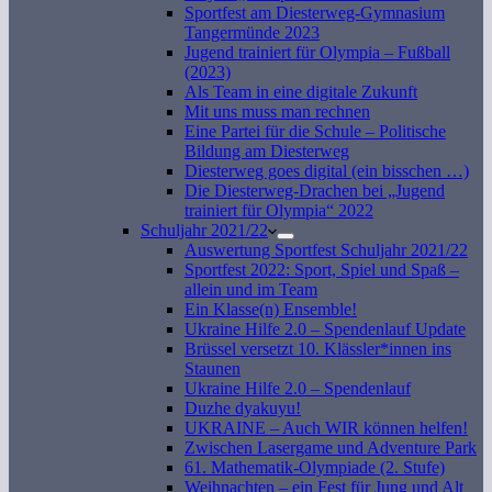
Sportfest am Diesterweg-Gymnasium
Tangermünde 2023
Jugend trainiert für Olympia – Fußball
(2023)
Als Team in eine digitale Zukunft
Mit uns muss man rechnen
Eine Partei für die Schule – Politische
Bildung am Diesterweg
Diesterweg goes digital (ein bisschen …)
Die Diesterweg-Drachen bei „Jugend
trainiert für Olympia“ 2022
Schuljahr 2021/22
Auswertung Sportfest Schuljahr 2021/22
Sportfest 2022: Sport, Spiel und Spaß –
allein und im Team
Ein Klasse(n) Ensemble!
Ukraine Hilfe 2.0 – Spendenlauf Update
Brüssel versetzt 10. Klässler*innen ins
Staunen
Ukraine Hilfe 2.0 – Spendenlauf
Duzhe dyakuyu!
UKRAINE – Auch WIR können helfen!
Zwischen Lasergame und Adventure Park
61. Mathematik-Olympiade (2. Stufe)
Weihnachten – ein Fest für Jung und Alt