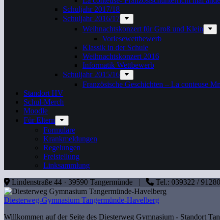
La conteuse- Französischunterricht mal ande
Schuljahr 2017/18
Schuljahr 2016/17
Weihnachtskonzert für Groß und Klein
Vorlesewettbewerb
Klassik in der Schule
Weihnachtskonzert 2016
Informatik Wettbewerb
Schuljahr 2015/16
Französische Geschichten – La conteuse M
Standort HV
Schul-Merch
Moodle
Für Eltern
Formulare
Krankmeldungen
Regelungen
Freistellung
Linksammlung
Lindenstraße 44 · 39590 Tangermünde |
Tel.: 039322 / 912
Diesterweg-Gymnasium Tangermünde-Havelberg
Willkommen auf der Seite des Diesterweg Gymnasium - Standort T