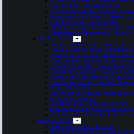
Besucher und Besuchte – Musikunterricht m
Chor-AG führt 1. Pausenkonzert auf
Erste-Hilfe-Kurs am Diesterweg-Gymnasiu
Jugend trainiert für Olympia – Diesterweg-
Zukunft Gestalten – wir waren dabei
Diesterweg-Gymnasium Teil des QuaMath
Klassenfahrt der Tangermünder 5. Klassen –
Schuljahr 2023/24
Aktionstag #IchStehAuf – Unsere Schule set
„Steine & Scheine“: Klasse 7a im Einsatz fü
„Einen Schritt nach vorn“ – Rollenspiel zu s
C’est le temps de dire adieu au travail – 
Ein Komet zieht weiter – Verabschiedung v
Herzliche Verabschiedung von Frau Elisabe
Musikalische Weihnachtszeit in Tangermün
Eine Ära geht zu Ende – Verabschiedung vo
Treppensingen 2023
Das Weihnachts-Volleyball-Turnier am Di
Wie klingt der Kosmos?
Sozialkunde-Kurse auf Exkursion in SDL
Jugend trainiert für Olympia am Diester
KI im Dienste der Kulturellen Identität: Ein
Schuljahr 2022/23
Projekt „Europa-Pizza“ Klasse 6d
Sportfest am Diesterweg-Gymnasium Tang