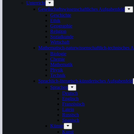
Unterricht
Gesellschaftswissenschaftliches Aufgabenfeld
Geschichte
Ethik
Geographie
Religion
Sozialkunde
Wirtschaft
Mathematisch-naturwissenschaftlich-technisches 
Biologie
Chemie
Mathematik
Physik
Technik
Sprachlich-literarisch-künstlerisches Aufgabenfeld
Sprachen
Deutsch
Englisch
Französisch
Latein
Russisch
Spanisch
Künste
Kunst