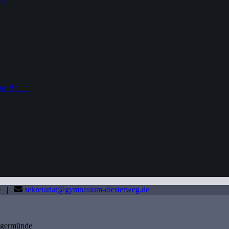
rs
me Bouin
80 |
sekretariat@gymnasium-diesterweg.de
angermünde