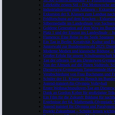
10.500 Unterrichtstunden, 17 Prüfungsstund
Lehrkräfte zeigen Stil – Die Mottowoche 
Industrialisierung zum Anfassen – Exkursio
Exkursion der 9. Klassen zum Landtag nac
Feldforschung auf dem Brocken – Exkursion
Silbermedaille im Landesfinale von Sachse
Goldene Generation auf dem Weg ins Bunde
Platz 1 und der Einzug ins Landesfinale – Ju
Flamenco: Eine Reise in die Seele Spaniens
Ein Tag in Berlin: Kreativität, Kultur und 
Juniorwahl zur Bundestagswahl 2025: Diest
Moderne Medien und klassische Bildung – E
Großer Erfolg für unsere Schulmannschaft 
Tag der offenen Tür am Diesterweg-Gymn
Von der Altmark auf die Pisten Südtirols: 
Diesterweg-Gymnasium Tangermünde-Havelber
Verabschiedung von Frau Buchmann und Fr
Schüler der 11. Klasse zu Besuch im Bunde
Jugend-trainiert-für-Olympia Volleyball
Erster Weihnachtspullover-Tag am Dieste
Dank an Gordon Kober für großzügige Tri
Ein Film für die Zukunft: Bildung für nach
Ergebnisse der 64. Mathematik-Olympiade
Jugend trainiert für Olympia und Paralym
Projekt Zukunftstag – Schüler lernen wicht