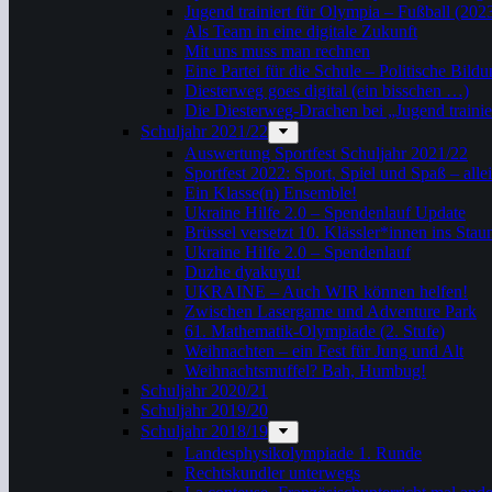
Jugend trainiert für Olympia – Fußball (202
Als Team in eine digitale Zukunft
Mit uns muss man rechnen
Eine Partei für die Schule – Politische Bil
Diesterweg goes digital (ein bisschen …)
Die Diesterweg-Drachen bei „Jugend trainie
Schuljahr 2021/22
Auswertung Sportfest Schuljahr 2021/22
Sportfest 2022: Sport, Spiel und Spaß – all
Ein Klasse(n) Ensemble!
Ukraine Hilfe 2.0 – Spendenlauf Update
Brüssel versetzt 10. Klässler*innen ins Stau
Ukraine Hilfe 2.0 – Spendenlauf
Duzhe dyakuyu!
UKRAINE – Auch WIR können helfen!
Zwischen Lasergame und Adventure Park
61. Mathematik-Olympiade (2. Stufe)
Weihnachten – ein Fest für Jung und Alt
Weihnachtsmuffel? Bah, Humbug!
Schuljahr 2020/21
Schuljahr 2019/20
Schuljahr 2018/19
Landesphysikolympiade 1. Runde
Rechtskundler unterwegs