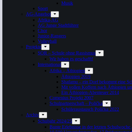
Musik
Sport
AG-Angebot
Afrika-AG
AG Junge Stadtführer
Chor
Junior-Rangers
Volleyball
Projekte
SOR – Schule ohne Rassismus
Wir haben es geschafft!
International
Afrika – Äthiopien
Äthiopien 2019
Shafamu – ein Dorf bekommt eine Sch
Mit vollen Koffern nach Äthiopien u
Ein Äthiopien-Abenteuer 2014
Comenius Projekt 2007
Schulpartnerschaft – Polička
Schüleraustausch Polička 2022
Archiv
Schuljahr 2024/25
Bunte Erlebnisse in der letzten Schulwoche 