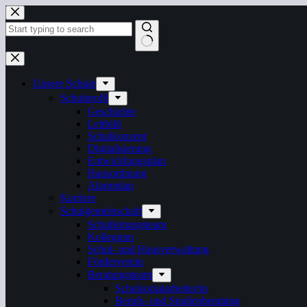
Zum
Inhalt
springen
Keine
Ergebnisse
Unsere Schule
Schulprofil
Geschichte
Leitbild
Schulkonzept
Digitalisierung
Entwicklungsplan
Hausordnung
Alarmplan
Karriere
Schulgemeinschaft
Schulleitungsteam
Kollegium
Schul- und Hausverwaltung
Förderverein
Beratungsteam
Schulsozialarbeiter/in
Berufs- und Studienberatung