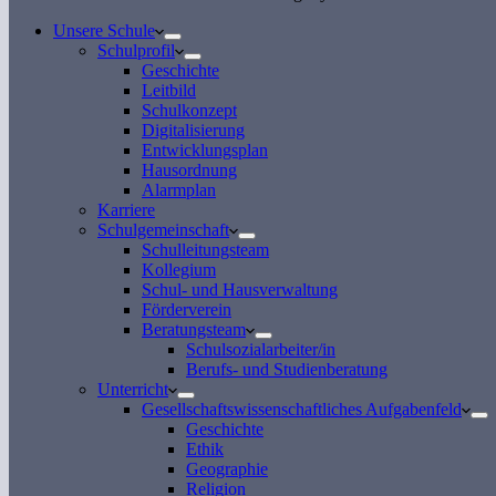
Unsere Schule
Schulprofil
Geschichte
Leitbild
Schulkonzept
Digitalisierung
Entwicklungsplan
Hausordnung
Alarmplan
Karriere
Schulgemeinschaft
Schulleitungsteam
Kollegium
Schul- und Hausverwaltung
Förderverein
Beratungsteam
Schulsozialarbeiter/in
Berufs- und Studienberatung
Unterricht
Gesellschaftswissenschaftliches Aufgabenfeld
Geschichte
Ethik
Geographie
Religion