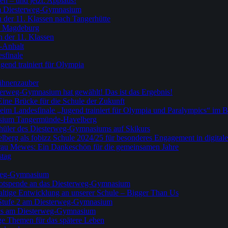
en – und jetzt: Applaus!
am Diesterweg-Gymnasium
n der 11. Klassen nach Tangerhütte
h Magdeburg
 der 11. Klassen
n-Anhalt
sfinale
gend trainiert für Olympia
Bühnenzauber
erweg-Gymnasium hat gewählt! Das ist das Ergebnis!
ine Brücke für die Schule der Zukunft
beim Landesfinale „Jugend trainiert für Olympia und Paralympics“ im 
asium Tangermünde-Havelberg
Schüler des Diesterweg-Gymnasiums auf Skikurs
g als fobizz Schule 2024/25 für besonderes Engagement in digitale
au Mewes: Ein Dankeschön für die gemeinsamen Jahre
stag
rweg-Gymnasium
kotspende an das Diesterweg-Gymnasium
haltige Entwicklung an unserer Schule – Bigger Than Us
 Stufe 2 am Diesterweg-Gymnasium
pics am Diesterweg-Gymnasium
ige Themen für das spätere Leben