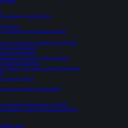
al anders
m
Gymnasium zu Gast in Berlin
-Programms
 Eine erlebnisreiche Kennenlernfahrt
zt ein Zeichen für Demokratie und Vielfalt
r die Landwirtschaft
ozialer Ungleichheit
Verabschiedung von Frau Ulrike Hermann
on Frau Anne Mathias
th Weinert in den wohlverdienten Ruhestand
de
n Frau Petra Reich
esterweg-Gymnasium Tangermünde
weg-Gymnasium Tangermünde-Havelberg
 faszinierendes Projekt im Englischunterricht
ermünde 2023