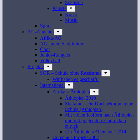
Spanisch
Künste
Kunst
Musik
Sport
AG-Angebot
Afrika-AG
AG Junge Stadtführer
Chor
Junior-Rangers
Volleyball
Projekte
SOR – Schule ohne Rassismus
Wir haben es geschafft!
International
Afrika – Äthiopien
Äthiopien 2019
Shafamu – ein Dorf bekommt eine
Schule (Äthiopien)
Mit vollen Koffern nach Äthiopien
und mit prägenden Eindrücken
zurück
Ein Äthiopien-Abenteuer 2014
Comenius Projekt 2007