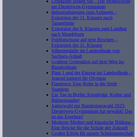
Lehrkräfte zeigen Stil – Die Mottowoche
am Diesterweg-Gymnasium
Industrialisierung zum Anfassen –
Exkursion der 11. Klassen nach
Tangerhütte
Exkursion der 9. Klassen zum Landtag
nach Magdeburg
Feldforschung auf dem Brocken –
Exkursion der 11. Klassen
Silbermedaille im Landesfinale von
Sachsen-Anhalt
Goldene Generation auf dem Weg ins
Bundesfinale
Platz 1 und der Einzug ins Landesfinale –
Jugend trainiert für Olympia
Flamenco: Eine Reise in die Seele
Spaniens
Ein Tag in Berlin: Kreativität, Kultur und
Bühnenzauber
Juniorwahl zur Bundestagswahl 2025:
Diesterweg-Gymnasium hat gewählt! Das
ist das Ergebnis!
Moderne Medien und klassische Bildung –
Eine Brücke für die Schule der Zukunft
Großer Erfolg für unsere Schulmannschaft