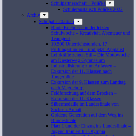
Schulpartnerschaft – Polička
Schüleraustausch Polička 2022
Archiv
Schuljahr 2024/25
Bunte Erlebnisse in der letzten
Schulwoche – Kreativität, Abenteuer und
Teamgeist
10.500 Unterrichtstunden, 17
Prüfungsstunden – und jetzt: Applaus!
Lehrkräfte zeigen Stil – Die Mottowoche
am Diesterweg-Gymnasium
Industrialisierung zum Anfassen –
Exkursion der 11. Klassen nach
Tangerhütte
Exkursion der 9. Klassen zum Landtag
nach Magdeburg
Feldforschung auf dem Brocken –
Exkursion der 11. Klassen
Silbermedaille im Landesfinale von
Sachsen-Anhalt
Goldene Generation auf dem Weg ins
Bundesfinale
Platz 1 und der Einzug ins Landesfinale –
Jugend trainiert für Olympia