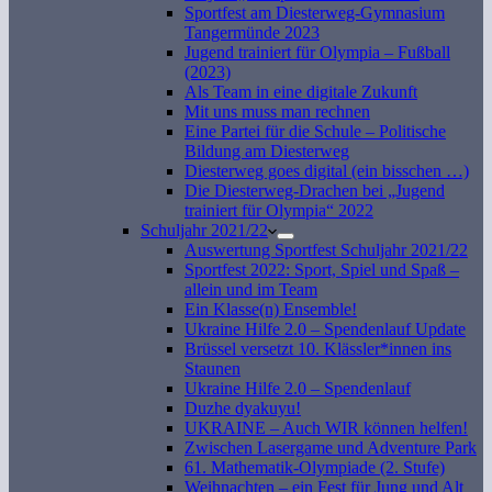
Sportfest am Diesterweg-Gymnasium
Tangermünde 2023
Jugend trainiert für Olympia – Fußball
(2023)
Als Team in eine digitale Zukunft
Mit uns muss man rechnen
Eine Partei für die Schule – Politische
Bildung am Diesterweg
Diesterweg goes digital (ein bisschen …)
Die Diesterweg-Drachen bei „Jugend
trainiert für Olympia“ 2022
Schuljahr 2021/22
Auswertung Sportfest Schuljahr 2021/22
Sportfest 2022: Sport, Spiel und Spaß –
allein und im Team
Ein Klasse(n) Ensemble!
Ukraine Hilfe 2.0 – Spendenlauf Update
Brüssel versetzt 10. Klässler*innen ins
Staunen
Ukraine Hilfe 2.0 – Spendenlauf
Duzhe dyakuyu!
UKRAINE – Auch WIR können helfen!
Zwischen Lasergame und Adventure Park
61. Mathematik-Olympiade (2. Stufe)
Weihnachten – ein Fest für Jung und Alt