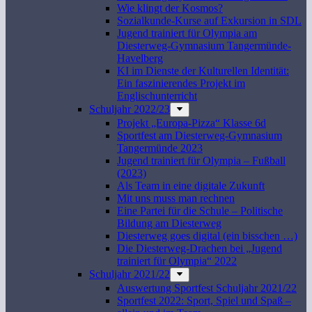
Wie klingt der Kosmos?
Sozialkunde-Kurse auf Exkursion in SDL
Jugend trainiert für Olympia am
Diesterweg-Gymnasium Tangermünde-
Havelberg
KI im Dienste der Kulturellen Identität:
Ein faszinierendes Projekt im
Englischunterricht
Schuljahr 2022/23
Projekt „Europa-Pizza“ Klasse 6d
Sportfest am Diesterweg-Gymnasium
Tangermünde 2023
Jugend trainiert für Olympia – Fußball
(2023)
Als Team in eine digitale Zukunft
Mit uns muss man rechnen
Eine Partei für die Schule – Politische
Bildung am Diesterweg
Diesterweg goes digital (ein bisschen …)
Die Diesterweg-Drachen bei „Jugend
trainiert für Olympia“ 2022
Schuljahr 2021/22
Auswertung Sportfest Schuljahr 2021/22
Sportfest 2022: Sport, Spiel und Spaß –