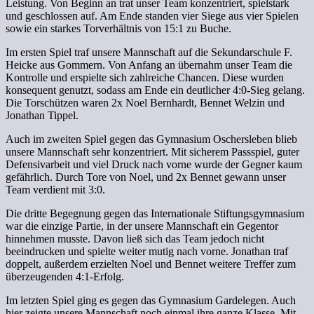
Leistung. Von Beginn an trat unser Team konzentriert, spielstark
und geschlossen auf. Am Ende standen vier Siege aus vier Spielen
sowie ein starkes Torverhältnis von 15:1 zu Buche.
Im ersten Spiel traf unsere Mannschaft auf die Sekundarschule F.
Heicke aus Gommern. Von Anfang an übernahm unser Team die
Kontrolle und erspielte sich zahlreiche Chancen. Diese wurden
konsequent genutzt, sodass am Ende ein deutlicher 4:0-Sieg gelang.
Die Torschützen waren 2x Noel Bernhardt, Bennet Welzin und
Jonathan Tippel.
Auch im zweiten Spiel gegen das Gymnasium Oschersleben blieb
unsere Mannschaft sehr konzentriert. Mit sicherem Passspiel, guter
Defensivarbeit und viel Druck nach vorne wurde der Gegner kaum
gefährlich. Durch Tore von Noel, und 2x Bennet gewann unser
Team verdient mit 3:0.
Die dritte Begegnung gegen das Internationale Stiftungsgymnasium
war die einzige Partie, in der unsere Mannschaft ein Gegentor
hinnehmen musste. Davon ließ sich das Team jedoch nicht
beeindrucken und spielte weiter mutig nach vorne. Jonathan traf
doppelt, außerdem erzielten Noel und Bennet weitere Treffer zum
überzeugenden 4:1-Erfolg.
Im letzten Spiel ging es gegen das Gymnasium Gardelegen. Auch
hier zeigte unsere Mannschaft noch einmal ihre ganze Klasse. Mit