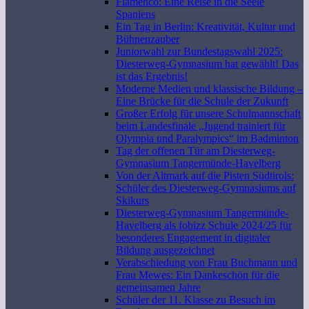
Flamenco: Eine Reise in die Seele
Spaniens
Ein Tag in Berlin: Kreativität, Kultur und
Bühnenzauber
Juniorwahl zur Bundestagswahl 2025:
Diesterweg-Gymnasium hat gewählt! Das
ist das Ergebnis!
Moderne Medien und klassische Bildung –
Eine Brücke für die Schule der Zukunft
Großer Erfolg für unsere Schulmannschaft
beim Landesfinale „Jugend trainiert für
Olympia und Paralympics“ im Badminton
Tag der offenen Tür am Diesterweg-
Gymnasium Tangermünde-Havelberg
Von der Altmark auf die Pisten Südtirols:
Schüler des Diesterweg-Gymnasiums auf
Skikurs
Diesterweg-Gymnasium Tangermünde-
Havelberg als fobizz Schule 2024/25 für
besonderes Engagement in digitaler
Bildung ausgezeichnet
Verabschiedung von Frau Buchmann und
Frau Mewes: Ein Dankeschön für die
gemeinsamen Jahre
Schüler der 11. Klasse zu Besuch im