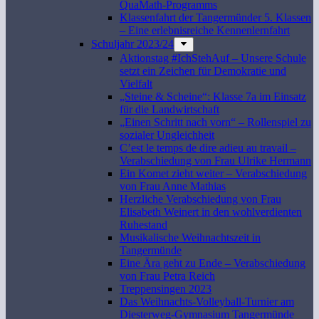
QuaMath-Programms
Klassenfahrt der Tangermünder 5. Klassen
– Eine erlebnisreiche Kennenlernfahrt
Schuljahr 2023/24
Aktionstag #IchStehAuf – Unsere Schule
setzt ein Zeichen für Demokratie und
Vielfalt
„Steine & Scheine“: Klasse 7a im Einsatz
für die Landwirtschaft
„Einen Schritt nach vorn“ – Rollenspiel zu
sozialer Ungleichheit
C’est le temps de dire adieu au travail –
Verabschiedung von Frau Ulrike Hermann
Ein Komet zieht weiter – Verabschiedung
von Frau Anne Mathias
Herzliche Verabschiedung von Frau
Elisabeth Weinert in den wohlverdienten
Ruhestand
Musikalische Weihnachtszeit in
Tangermünde
Eine Ära geht zu Ende – Verabschiedung
von Frau Petra Reich
Treppensingen 2023
Das Weihnachts-Volleyball-Turnier am
Diesterweg-Gymnasium Tangermünde