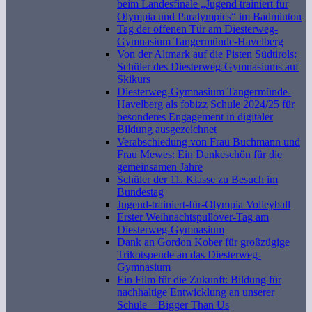
beim Landesfinale „Jugend trainiert für
Olympia und Paralympics“ im Badminton
Tag der offenen Tür am Diesterweg-
Gymnasium Tangermünde-Havelberg
Von der Altmark auf die Pisten Südtirols:
Schüler des Diesterweg-Gymnasiums auf
Skikurs
Diesterweg-Gymnasium Tangermünde-
Havelberg als fobizz Schule 2024/25 für
besonderes Engagement in digitaler
Bildung ausgezeichnet
Verabschiedung von Frau Buchmann und
Frau Mewes: Ein Dankeschön für die
gemeinsamen Jahre
Schüler der 11. Klasse zu Besuch im
Bundestag
Jugend-trainiert-für-Olympia Volleyball
Erster Weihnachtspullover-Tag am
Diesterweg-Gymnasium
Dank an Gordon Kober für großzügige
Trikotspende an das Diesterweg-
Gymnasium
Ein Film für die Zukunft: Bildung für
nachhaltige Entwicklung an unserer
Schule – Bigger Than Us