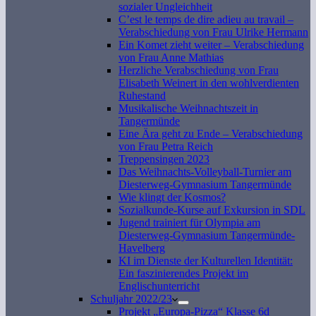
sozialer Ungleichheit
C’est le temps de dire adieu au travail –
Verabschiedung von Frau Ulrike Hermann
Ein Komet zieht weiter – Verabschiedung
von Frau Anne Mathias
Herzliche Verabschiedung von Frau
Elisabeth Weinert in den wohlverdienten
Ruhestand
Musikalische Weihnachtszeit in
Tangermünde
Eine Ära geht zu Ende – Verabschiedung
von Frau Petra Reich
Treppensingen 2023
Das Weihnachts-Volleyball-Turnier am
Diesterweg-Gymnasium Tangermünde
Wie klingt der Kosmos?
Sozialkunde-Kurse auf Exkursion in SDL
Jugend trainiert für Olympia am
Diesterweg-Gymnasium Tangermünde-
Havelberg
KI im Dienste der Kulturellen Identität:
Ein faszinierendes Projekt im
Englischunterricht
Schuljahr 2022/23
Projekt „Europa-Pizza“ Klasse 6d