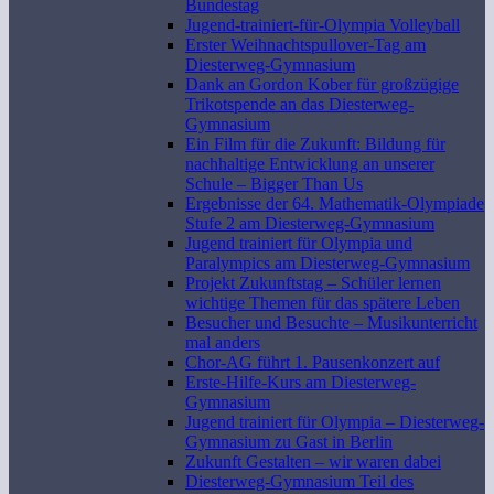
Bundestag
Jugend-trainiert-für-Olympia Volleyball
Erster Weihnachtspullover-Tag am
Diesterweg-Gymnasium
Dank an Gordon Kober für großzügige
Trikotspende an das Diesterweg-
Gymnasium
Ein Film für die Zukunft: Bildung für
nachhaltige Entwicklung an unserer
Schule – Bigger Than Us
Ergebnisse der 64. Mathematik-Olympiade
Stufe 2 am Diesterweg-Gymnasium
Jugend trainiert für Olympia und
Paralympics am Diesterweg-Gymnasium
Projekt Zukunftstag – Schüler lernen
wichtige Themen für das spätere Leben
Besucher und Besuchte – Musikunterricht
mal anders
Chor-AG führt 1. Pausenkonzert auf
Erste-Hilfe-Kurs am Diesterweg-
Gymnasium
Jugend trainiert für Olympia – Diesterweg-
Gymnasium zu Gast in Berlin
Zukunft Gestalten – wir waren dabei
Diesterweg-Gymnasium Teil des