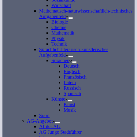
Wirtschaft
Mathematisch-naturwissenschaftlich-technisches
Aufgabenfeld
Biologie
Chemie
Mathematik
Physik
Technik
Sprachlich-literarisch-künstlerisches
Aufgabenfeld
Sprachen
Deutsch
Englisch
Französisch
Latein
Russisch
Spanisch
Künste
Kunst
Musik
Sport
AG-Angebot
Afrika-AG
AG Junge Stadtführer