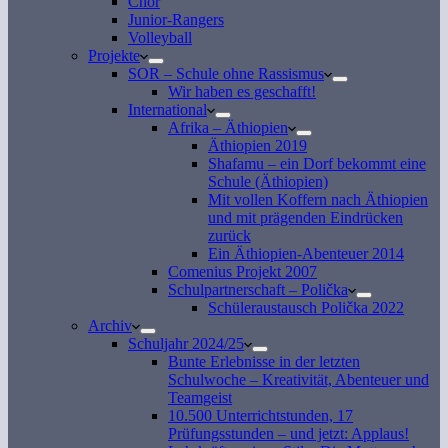
Chor
Junior-Rangers
Volleyball
Projekte
SOR – Schule ohne Rassismus
Wir haben es geschafft!
International
Afrika – Äthiopien
Äthiopien 2019
Shafamu – ein Dorf bekommt eine
Schule (Äthiopien)
Mit vollen Koffern nach Äthiopien
und mit prägenden Eindrücken
zurück
Ein Äthiopien-Abenteuer 2014
Comenius Projekt 2007
Schulpartnerschaft – Polička
Schüleraustausch Polička 2022
Archiv
Schuljahr 2024/25
Bunte Erlebnisse in der letzten
Schulwoche – Kreativität, Abenteuer und
Teamgeist
10.500 Unterrichtstunden, 17
Prüfungsstunden – und jetzt: Applaus!