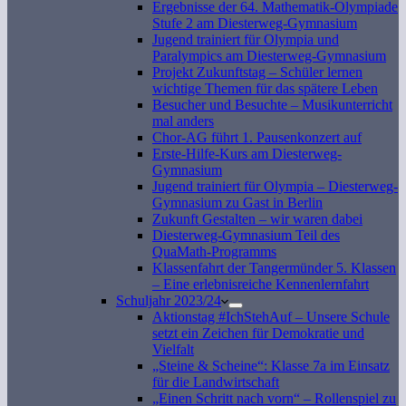
Ergebnisse der 64. Mathematik-Olympiade
Stufe 2 am Diesterweg-Gymnasium
Jugend trainiert für Olympia und
Paralympics am Diesterweg-Gymnasium
Projekt Zukunftstag – Schüler lernen
wichtige Themen für das spätere Leben
Besucher und Besuchte – Musikunterricht
mal anders
Chor-AG führt 1. Pausenkonzert auf
Erste-Hilfe-Kurs am Diesterweg-
Gymnasium
Jugend trainiert für Olympia – Diesterweg-
Gymnasium zu Gast in Berlin
Zukunft Gestalten – wir waren dabei
Diesterweg-Gymnasium Teil des
QuaMath-Programms
Klassenfahrt der Tangermünder 5. Klassen
– Eine erlebnisreiche Kennenlernfahrt
Schuljahr 2023/24
Aktionstag #IchStehAuf – Unsere Schule
setzt ein Zeichen für Demokratie und
Vielfalt
„Steine & Scheine“: Klasse 7a im Einsatz
für die Landwirtschaft
„Einen Schritt nach vorn“ – Rollenspiel zu