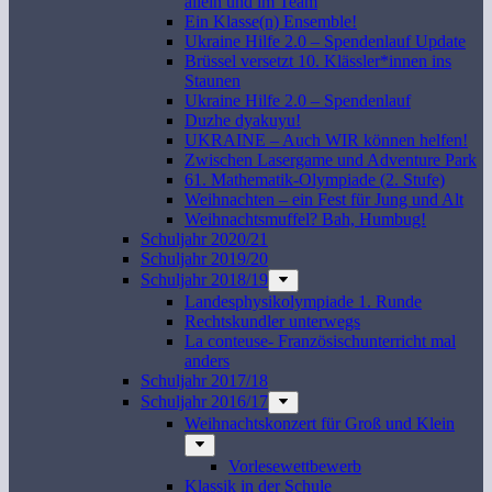
allein und im Team
Ein Klasse(n) Ensemble!
Ukraine Hilfe 2.0 – Spendenlauf Update
Brüssel versetzt 10. Klässler*innen ins
Staunen
Ukraine Hilfe 2.0 – Spendenlauf
Duzhe dyakuyu!
UKRAINE – Auch WIR können helfen!
Zwischen Lasergame und Adventure Park
61. Mathematik-Olympiade (2. Stufe)
Weihnachten – ein Fest für Jung und Alt
Weihnachtsmuffel? Bah, Humbug!
Schuljahr 2020/21
Schuljahr 2019/20
Schuljahr 2018/19
Landesphysikolympiade 1. Runde
Rechtskundler unterwegs
La conteuse- Französischunterricht mal
anders
Schuljahr 2017/18
Schuljahr 2016/17
Weihnachtskonzert für Groß und Klein
Vorlesewettbewerb
Klassik in der Schule