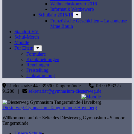
Weihnachtskonzert 2016
Informatik Wettbewerb
Schuljahr 2015/16
Französische Geschichten – La conteuse
Mme Bouin
Standort HV
Schul-Merch
Moodle
Für Eltern
Formulare
Krankmeldungen
Regelungen
Freistellung
Linksammlung
Lindenstraße 44 · 39590 Tangermünde |
Tel.: 039322 /
91280 |
sekretariat@gymnasium-diesterweg.de
Diesterweg-Gymnasium Tangermünde-Havelberg
Willkommen auf der Seite des Diesterweg Gymnasium - Standort
Tangermünde
Unsere Schule