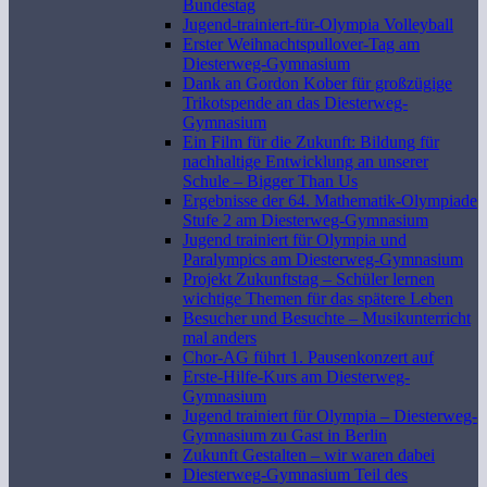
Bundestag
Jugend-trainiert-für-Olympia Volleyball
Erster Weihnachtspullover-Tag am
Diesterweg-Gymnasium
Dank an Gordon Kober für großzügige
Trikotspende an das Diesterweg-
Gymnasium
Ein Film für die Zukunft: Bildung für
nachhaltige Entwicklung an unserer
Schule – Bigger Than Us
Ergebnisse der 64. Mathematik-Olympiade
Stufe 2 am Diesterweg-Gymnasium
Jugend trainiert für Olympia und
Paralympics am Diesterweg-Gymnasium
Projekt Zukunftstag – Schüler lernen
wichtige Themen für das spätere Leben
Besucher und Besuchte – Musikunterricht
mal anders
Chor-AG führt 1. Pausenkonzert auf
Erste-Hilfe-Kurs am Diesterweg-
Gymnasium
Jugend trainiert für Olympia – Diesterweg-
Gymnasium zu Gast in Berlin
Zukunft Gestalten – wir waren dabei
Diesterweg-Gymnasium Teil des