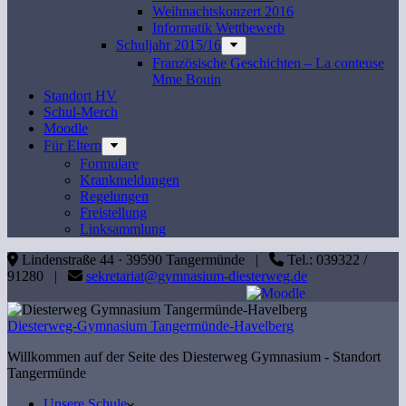
Weihnachtskonzert 2016
Informatik Wettbewerb
Schuljahr 2015/16
Französische Geschichten – La conteuse
Mme Bouin
Standort HV
Schul-Merch
Moodle
Für Eltern
Formulare
Krankmeldungen
Regelungen
Freistellung
Linksammlung
Lindenstraße 44 · 39590 Tangermünde |
Tel.: 039322 /
91280 |
sekretariat@gymnasium-diesterweg.de
Diesterweg-Gymnasium Tangermünde-Havelberg
Willkommen auf der Seite des Diesterweg Gymnasium - Standort
Tangermünde
Unsere Schule