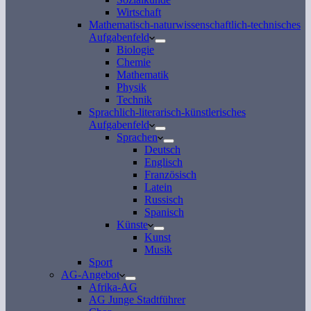
Wirtschaft
Mathematisch-naturwissenschaftlich-technisches
Aufgabenfeld
Biologie
Chemie
Mathematik
Physik
Technik
Sprachlich-literarisch-künstlerisches
Aufgabenfeld
Sprachen
Deutsch
Englisch
Französisch
Latein
Russisch
Spanisch
Künste
Kunst
Musik
Sport
AG-Angebot
Afrika-AG
AG Junge Stadtführer