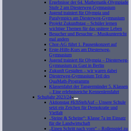
Ergebnisse der 64. Mathematik-Olympiade
Stufe 2 am Diesterweg-Gymnasium
Jugend trainiert für Olympia und
Paralympics am Diesterweg-Gymnasium
Projekt Zukunftstag – Schüler lernen
wichtige Themen für das spätere Leben
Besucher und Besuchte – Musikunterricht
mal anders
Chor-AG führt 1. Pausenkonzert auf
Erste-Hilfe-Kurs am Diesterweg-
Gymnasium
Jugend trainiert für Olympia – Diesterweg-
Gymnasium zu Gast in Berlin
Zukunft Gestalten – wir waren dabei
Diesterweg-Gymnasium Teil des
QuaMath-Programms
Klassenfahrt der Tangermünder 5. Klassen
– Eine erlebnisreiche Kennenlernfahrt
Schuljahr 2023/24
Aktionstag #IchStehAuf – Unsere Schule
setzt ein Zeichen für Demokratie und
Vielfalt
„Steine & Scheine“: Klasse 7a im Einsatz
für die Landwirtschaft
„Einen Schritt nach vorn“ – Rollenspiel zu