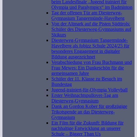
beim Landesfinale „Jugend trainiert für
Olympia und Paralympics“ im Badminton
Tag der offenen Tür am Diesterweg-
Gymnasium Tangermünde-Havelberg
Von der Altmark auf die Pisten Südtirols:
Schüler des Diesterweg-Gymnasiums auf
Skikurs
Diesterweg-Gymnasium Tangermünde-
Havelberg als fobizz Schule 2024/25 für
besonderes Engagement in digitaler
Bildung ausgezeichnet
Verabschiedung von Frau Buchmann und
Frau Mewes: Ein Dankeschön für die
gemeinsamen Jahre
Schüler der 11. Klasse zu Besuch im
Bundestag
Jugend-trainiert-für-Olympia Volleyball
Erster Weihnachtspullover-Tag am
Diesterweg-Gymnasium
Dank an Gordon Kober für großzügige
Trikotspende an das Diesterweg-
Gymnasium
Ein Film für die Zukunft: Bildung für
nachhaltige Entwicklung an unserer
Schule – Bigger Than Us