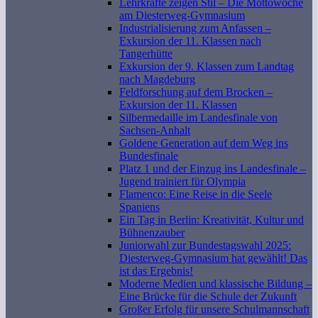
Lehrkräfte zeigen Stil – Die Mottowoche
am Diesterweg-Gymnasium
Industrialisierung zum Anfassen –
Exkursion der 11. Klassen nach
Tangerhütte
Exkursion der 9. Klassen zum Landtag
nach Magdeburg
Feldforschung auf dem Brocken –
Exkursion der 11. Klassen
Silbermedaille im Landesfinale von
Sachsen-Anhalt
Goldene Generation auf dem Weg ins
Bundesfinale
Platz 1 und der Einzug ins Landesfinale –
Jugend trainiert für Olympia
Flamenco: Eine Reise in die Seele
Spaniens
Ein Tag in Berlin: Kreativität, Kultur und
Bühnenzauber
Juniorwahl zur Bundestagswahl 2025:
Diesterweg-Gymnasium hat gewählt! Das
ist das Ergebnis!
Moderne Medien und klassische Bildung –
Eine Brücke für die Schule der Zukunft
Großer Erfolg für unsere Schulmannschaft