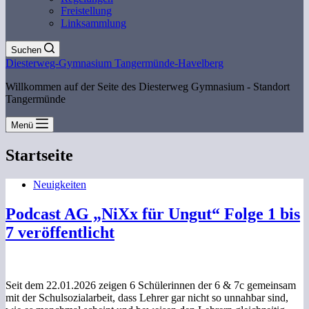
Freistellung
Linksammlung
Suchen
Diesterweg-Gymnasium Tangermünde-Havelberg
Willkommen auf der Seite des Diesterweg Gymnasium - Standort
Tangermünde
Menü
Startseite
Neuigkeiten
Podcast AG „NiXx für Ungut“ Folge 1 bis
7 veröffentlicht
Seit dem 22.01.2026 zeigen 6 Schülerinnen der 6 & 7c gemeinsam
mit der Schulsozialarbeit, dass Lehrer gar nicht so unnahbar sind,