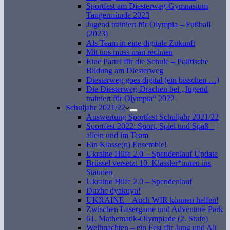
Sportfest am Diesterweg-Gymnasium
Tangermünde 2023
Jugend trainiert für Olympia – Fußball
(2023)
Als Team in eine digitale Zukunft
Mit uns muss man rechnen
Eine Partei für die Schule – Politische
Bildung am Diesterweg
Diesterweg goes digital (ein bisschen …)
Die Diesterweg-Drachen bei „Jugend
trainiert für Olympia“ 2022
Schuljahr 2021/22
Auswertung Sportfest Schuljahr 2021/22
Sportfest 2022: Sport, Spiel und Spaß –
allein und im Team
Ein Klasse(n) Ensemble!
Ukraine Hilfe 2.0 – Spendenlauf Update
Brüssel versetzt 10. Klässler*innen ins
Staunen
Ukraine Hilfe 2.0 – Spendenlauf
Duzhe dyakuyu!
UKRAINE – Auch WIR können helfen!
Zwischen Lasergame und Adventure Park
61. Mathematik-Olympiade (2. Stufe)
Weihnachten – ein Fest für Jung und Alt