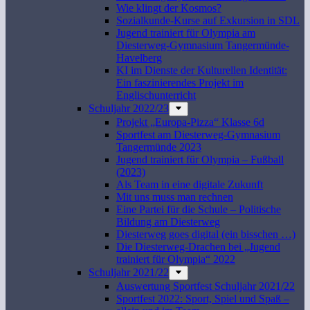
Wie klingt der Kosmos?
Sozialkunde-Kurse auf Exkursion in SDL
Jugend trainiert für Olympia am
Diesterweg-Gymnasium Tangermünde-
Havelberg
KI im Dienste der Kulturellen Identität:
Ein faszinierendes Projekt im
Englischunterricht
Schuljahr 2022/23
Projekt „Europa-Pizza“ Klasse 6d
Sportfest am Diesterweg-Gymnasium
Tangermünde 2023
Jugend trainiert für Olympia – Fußball
(2023)
Als Team in eine digitale Zukunft
Mit uns muss man rechnen
Eine Partei für die Schule – Politische
Bildung am Diesterweg
Diesterweg goes digital (ein bisschen …)
Die Diesterweg-Drachen bei „Jugend
trainiert für Olympia“ 2022
Schuljahr 2021/22
Auswertung Sportfest Schuljahr 2021/22
Sportfest 2022: Sport, Spiel und Spaß –