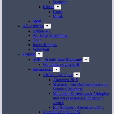
Spanisch
Künste
Kunst
Musik
Sport
AG-Angebot
Afrika-AG
AG Junge Stadtführer
Chor
Junior-Rangers
Volleyball
Projekte
SOR – Schule ohne Rassismus
Wir haben es geschafft!
International
Afrika – Äthiopien
Äthiopien 2019
Shafamu – ein Dorf bekommt eine
Schule (Äthiopien)
Mit vollen Koffern nach Äthiopien
und mit prägenden Eindrücken
zurück
Ein Äthiopien-Abenteuer 2014
Comenius Projekt 2007