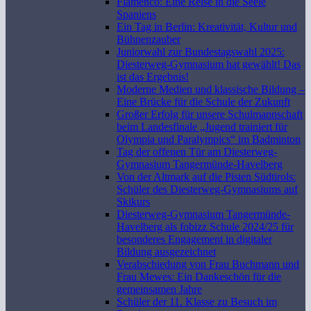
Flamenco: Eine Reise in die Seele
Spaniens
Ein Tag in Berlin: Kreativität, Kultur und
Bühnenzauber
Juniorwahl zur Bundestagswahl 2025:
Diesterweg-Gymnasium hat gewählt! Das
ist das Ergebnis!
Moderne Medien und klassische Bildung –
Eine Brücke für die Schule der Zukunft
Großer Erfolg für unsere Schulmannschaft
beim Landesfinale „Jugend trainiert für
Olympia und Paralympics“ im Badminton
Tag der offenen Tür am Diesterweg-
Gymnasium Tangermünde-Havelberg
Von der Altmark auf die Pisten Südtirols:
Schüler des Diesterweg-Gymnasiums auf
Skikurs
Diesterweg-Gymnasium Tangermünde-
Havelberg als fobizz Schule 2024/25 für
besonderes Engagement in digitaler
Bildung ausgezeichnet
Verabschiedung von Frau Buchmann und
Frau Mewes: Ein Dankeschön für die
gemeinsamen Jahre
Schüler der 11. Klasse zu Besuch im