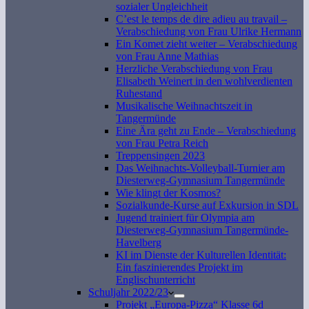
sozialer Ungleichheit
C’est le temps de dire adieu au travail –
Verabschiedung von Frau Ulrike Hermann
Ein Komet zieht weiter – Verabschiedung
von Frau Anne Mathias
Herzliche Verabschiedung von Frau
Elisabeth Weinert in den wohlverdienten
Ruhestand
Musikalische Weihnachtszeit in
Tangermünde
Eine Ära geht zu Ende – Verabschiedung
von Frau Petra Reich
Treppensingen 2023
Das Weihnachts-Volleyball-Turnier am
Diesterweg-Gymnasium Tangermünde
Wie klingt der Kosmos?
Sozialkunde-Kurse auf Exkursion in SDL
Jugend trainiert für Olympia am
Diesterweg-Gymnasium Tangermünde-
Havelberg
KI im Dienste der Kulturellen Identität:
Ein faszinierendes Projekt im
Englischunterricht
Schuljahr 2022/23
Projekt „Europa-Pizza“ Klasse 6d