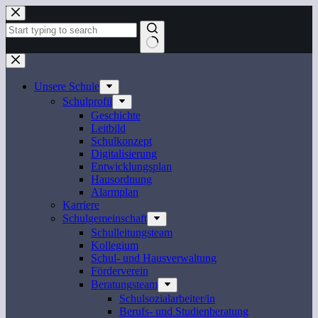
Zum
Inhalt
springen
Keine
Ergebnisse
Unsere Schule
Schulprofil
Geschichte
Leitbild
Schulkonzept
Digitalisierung
Entwicklungsplan
Hausordnung
Alarmplan
Karriere
Schulgemeinschaft
Schulleitungsteam
Kollegium
Schul- und Hausverwaltung
Förderverein
Beratungsteam
Schulsozialarbeiter/in
Berufs- und Studienberatung