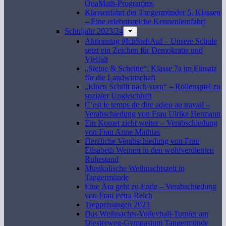
QuaMath-Programms
Klassenfahrt der Tangermünder 5. Klassen
– Eine erlebnisreiche Kennenlernfahrt
Schuljahr 2023/24
Aktionstag #IchStehAuf – Unsere Schule
setzt ein Zeichen für Demokratie und
Vielfalt
„Steine & Scheine“: Klasse 7a im Einsatz
für die Landwirtschaft
„Einen Schritt nach vorn“ – Rollenspiel zu
sozialer Ungleichheit
C’est le temps de dire adieu au travail –
Verabschiedung von Frau Ulrike Hermann
Ein Komet zieht weiter – Verabschiedung
von Frau Anne Mathias
Herzliche Verabschiedung von Frau
Elisabeth Weinert in den wohlverdienten
Ruhestand
Musikalische Weihnachtszeit in
Tangermünde
Eine Ära geht zu Ende – Verabschiedung
von Frau Petra Reich
Treppensingen 2023
Das Weihnachts-Volleyball-Turnier am
Diesterweg-Gymnasium Tangermünde