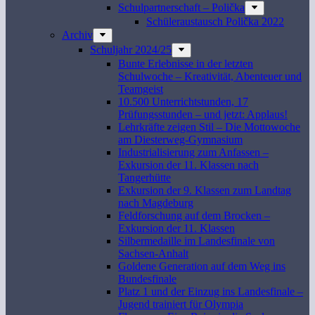
Schulpartnerschaft – Polička
Schüleraustausch Polička 2022
Archiv
Schuljahr 2024/25
Bunte Erlebnisse in der letzten
Schulwoche – Kreativität, Abenteuer und
Teamgeist
10.500 Unterrichtstunden, 17
Prüfungsstunden – und jetzt: Applaus!
Lehrkräfte zeigen Stil – Die Mottowoche
am Diesterweg-Gymnasium
Industrialisierung zum Anfassen –
Exkursion der 11. Klassen nach
Tangerhütte
Exkursion der 9. Klassen zum Landtag
nach Magdeburg
Feldforschung auf dem Brocken –
Exkursion der 11. Klassen
Silbermedaille im Landesfinale von
Sachsen-Anhalt
Goldene Generation auf dem Weg ins
Bundesfinale
Platz 1 und der Einzug ins Landesfinale –
Jugend trainiert für Olympia