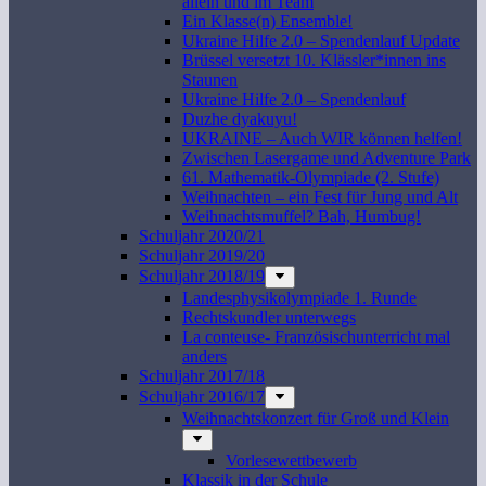
allein und im Team
Ein Klasse(n) Ensemble!
Ukraine Hilfe 2.0 – Spendenlauf Update
Brüssel versetzt 10. Klässler*innen ins
Staunen
Ukraine Hilfe 2.0 – Spendenlauf
Duzhe dyakuyu!
UKRAINE – Auch WIR können helfen!
Zwischen Lasergame und Adventure Park
61. Mathematik-Olympiade (2. Stufe)
Weihnachten – ein Fest für Jung und Alt
Weihnachtsmuffel? Bah, Humbug!
Schuljahr 2020/21
Schuljahr 2019/20
Schuljahr 2018/19
Landesphysikolympiade 1. Runde
Rechtskundler unterwegs
La conteuse- Französischunterricht mal
anders
Schuljahr 2017/18
Schuljahr 2016/17
Weihnachtskonzert für Groß und Klein
Vorlesewettbewerb
Klassik in der Schule