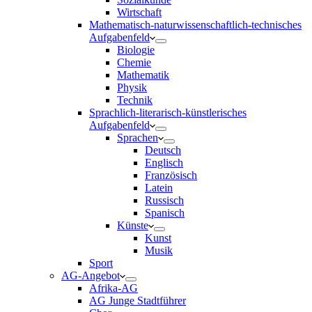
Wirtschaft
Mathematisch-naturwissenschaftlich-technisches
Aufgabenfeld
Biologie
Chemie
Mathematik
Physik
Technik
Sprachlich-literarisch-künstlerisches
Aufgabenfeld
Sprachen
Deutsch
Englisch
Französisch
Latein
Russisch
Spanisch
Künste
Kunst
Musik
Sport
AG-Angebot
Afrika-AG
AG Junge Stadtführer