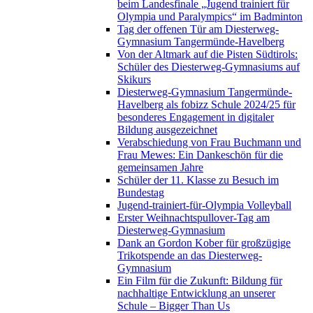
beim Landesfinale „Jugend trainiert für
Olympia und Paralympics“ im Badminton
Tag der offenen Tür am Diesterweg-
Gymnasium Tangermünde-Havelberg
Von der Altmark auf die Pisten Südtirols:
Schüler des Diesterweg-Gymnasiums auf
Skikurs
Diesterweg-Gymnasium Tangermünde-
Havelberg als fobizz Schule 2024/25 für
besonderes Engagement in digitaler
Bildung ausgezeichnet
Verabschiedung von Frau Buchmann und
Frau Mewes: Ein Dankeschön für die
gemeinsamen Jahre
Schüler der 11. Klasse zu Besuch im
Bundestag
Jugend-trainiert-für-Olympia Volleyball
Erster Weihnachtspullover-Tag am
Diesterweg-Gymnasium
Dank an Gordon Kober für großzügige
Trikotspende an das Diesterweg-
Gymnasium
Ein Film für die Zukunft: Bildung für
nachhaltige Entwicklung an unserer
Schule – Bigger Than Us