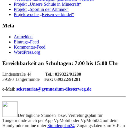
Projekt „Unsere Schule in Minecraft“
Projekt „Sport in der Altmark“
Projektwoche „Reisen verbindet“
Meta
Anmelden
Eintrags-Feed
Kommentar-Feed
WordPress.org
Erreichbarkeit an Schultagen: 7:00 bis 15:00 Uhr
Lindenstraße 44
Tel.: 039322/91280
39590 Tangermünde
Fax: 039322/91281
e-Mail:
sekretariat@gymnasium-diesterweg.de
Der tägliche Stunden- bzw. Vertretungsplan für
Tangermünde auch per App VpMobil oder VpMobil24 auf dein
Handy
oder online unter
Stundenplan24
.
Zugangsdaten zum V-Plan