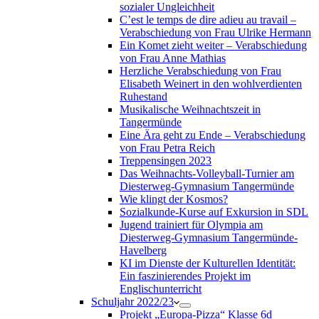
sozialer Ungleichheit
C’est le temps de dire adieu au travail –
Verabschiedung von Frau Ulrike Hermann
Ein Komet zieht weiter – Verabschiedung
von Frau Anne Mathias
Herzliche Verabschiedung von Frau
Elisabeth Weinert in den wohlverdienten
Ruhestand
Musikalische Weihnachtszeit in
Tangermünde
Eine Ära geht zu Ende – Verabschiedung
von Frau Petra Reich
Treppensingen 2023
Das Weihnachts-Volleyball-Turnier am
Diesterweg-Gymnasium Tangermünde
Wie klingt der Kosmos?
Sozialkunde-Kurse auf Exkursion in SDL
Jugend trainiert für Olympia am
Diesterweg-Gymnasium Tangermünde-
Havelberg
KI im Dienste der Kulturellen Identität:
Ein faszinierendes Projekt im
Englischunterricht
Schuljahr 2022/23
Projekt „Europa-Pizza“ Klasse 6d