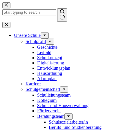
Zum
Inhalt
springen
Keine
Ergebnisse
Unsere Schule
Schulprofil
Geschichte
Leitbild
Schulkonzept
Digitalisierung
Entwicklungsplan
Hausordnung
Alarmplan
Karriere
Schulgemeinschaft
Schulleitungsteam
Kollegium
Schul- und Hausverwaltung
Förderverein
Beratungsteam
Schulsozialarbeiter/in
Berufs- und Studienberatung