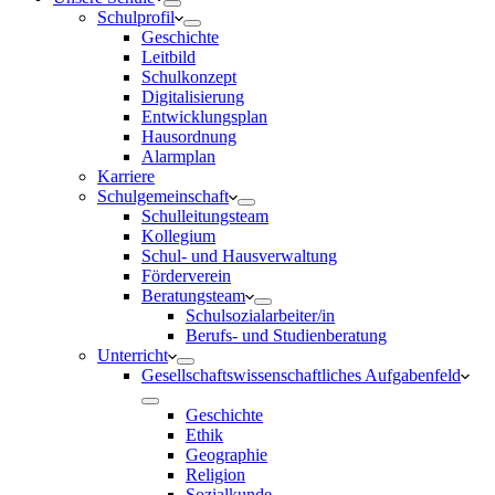
Schulprofil
Geschichte
Leitbild
Schulkonzept
Digitalisierung
Entwicklungsplan
Hausordnung
Alarmplan
Karriere
Schulgemeinschaft
Schulleitungsteam
Kollegium
Schul- und Hausverwaltung
Förderverein
Beratungsteam
Schulsozialarbeiter/in
Berufs- und Studienberatung
Unterricht
Gesellschaftswissenschaftliches Aufgabenfeld
Geschichte
Ethik
Geographie
Religion
Sozialkunde