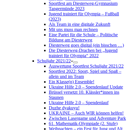
Sportfest am Diesterweg-Gymnasium
Tangermünde 2023
Jugend trainiert für Olympia – Fußball
(2023)
Als Team in eine digitale Zukunft
Mit uns muss man rechnen
Eine Partei für die Schule – Politische
Bildung am Diesterweg
Diesterweg goes digital (ein bisschen …)
Die Diesterweg-Drachen bei „Jugend
trainiert für Olympia“ 2022
Schuljahr 2021/22
Auswertung Sportfest Schuljahr 2021/22
Sportfest 2022: Sport, Spiel und Spaß –
allein und im Team
Ein Klasse(n) Ensemble!
Ukraine Hilfe 2.0 – Spendenlauf Update
Brüssel versetzt 10. Klässler*innen ins
Staunen
Ukraine Hilfe 2.0 – Spendenlauf
Duzhe dyakuyu!
UKRAINE – Auch WIR können helfen!
Zwischen Lasergame und Adventure Park
61. Mathematik-Olympiade (2. Stufe)
Weihnachten – ein Fest für Jung und Alt