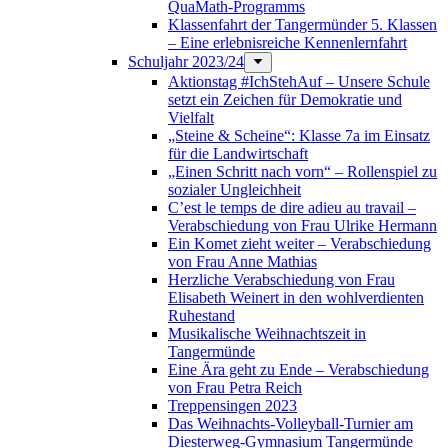
QuaMath-Programms
Klassenfahrt der Tangermünder 5. Klassen
– Eine erlebnisreiche Kennenlernfahrt
Schuljahr 2023/24
Aktionstag #IchStehAuf – Unsere Schule
setzt ein Zeichen für Demokratie und
Vielfalt
„Steine & Scheine“: Klasse 7a im Einsatz
für die Landwirtschaft
„Einen Schritt nach vorn“ – Rollenspiel zu
sozialer Ungleichheit
C’est le temps de dire adieu au travail –
Verabschiedung von Frau Ulrike Hermann
Ein Komet zieht weiter – Verabschiedung
von Frau Anne Mathias
Herzliche Verabschiedung von Frau
Elisabeth Weinert in den wohlverdienten
Ruhestand
Musikalische Weihnachtszeit in
Tangermünde
Eine Ära geht zu Ende – Verabschiedung
von Frau Petra Reich
Treppensingen 2023
Das Weihnachts-Volleyball-Turnier am
Diesterweg-Gymnasium Tangermünde