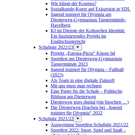
Wie klingt der Kosmos?
Sozialkunde-Kurse auf Exkursion in SDL
Jugend trainiert für Olympia am
Diesterweg-Gymnasium Tangermünde-
Havelberg
KI im Dienste der Kulturellen Identität:
Ein faszinierendes Projekt im
Englischunterricht
Schuljahr 2022/23
Projekt „Europa-Pizza“ Klasse 6d
Sportfest am Diesterweg-Gymnasium
Tangermünde 2023
Jugend trainiert für Olympia – Fußball
(2023)
Als Team in eine digitale Zukunft
Mit uns muss man rechnen
Eine Partei für die Schule – Politische
Bildung am Diesterweg
Diesterweg goes digital (ein bisschen …)
Die Diesterweg-Drachen bei „Jugend
trainiert für Olympia“ 2022
Schuljahr 2021/22
Auswertung Sportfest Schuljahr 2021/22
Sportfest 2022: Sport, Spiel und Spaß –