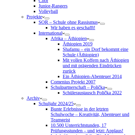
Chor
Junior-Rangers
Volleyball
Projekte
SOR – Schule ohne Rassismus
Wir haben es geschafft!
International
Afrika – Äthiopien
Äthiopien 2019
Shafamu – ein Dorf bekommt eine
Schule (Äthiopien)
Mit vollen Koffern nach Äthiopien
und mit prägenden Eindrücken
zurück
Ein Äthiopien-Abenteuer 2014
Comenius Projekt 2007
Schulpartnerschaft – Polička
Schüleraustausch Polička 2022
Archiv
Schuljahr 2024/25
Bunte Erlebnisse in der letzten
Schulwoche – Kreativität, Abenteuer und
Teamgeist
10.500 Unterrichtstunden, 17
Prüfungsstunden – und jetzt: Applaus!