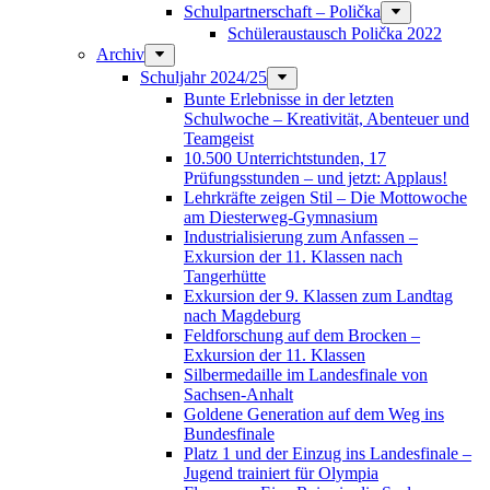
Schulpartnerschaft – Polička
Schüleraustausch Polička 2022
Archiv
Schuljahr 2024/25
Bunte Erlebnisse in der letzten
Schulwoche – Kreativität, Abenteuer und
Teamgeist
10.500 Unterrichtstunden, 17
Prüfungsstunden – und jetzt: Applaus!
Lehrkräfte zeigen Stil – Die Mottowoche
am Diesterweg-Gymnasium
Industrialisierung zum Anfassen –
Exkursion der 11. Klassen nach
Tangerhütte
Exkursion der 9. Klassen zum Landtag
nach Magdeburg
Feldforschung auf dem Brocken –
Exkursion der 11. Klassen
Silbermedaille im Landesfinale von
Sachsen-Anhalt
Goldene Generation auf dem Weg ins
Bundesfinale
Platz 1 und der Einzug ins Landesfinale –
Jugend trainiert für Olympia