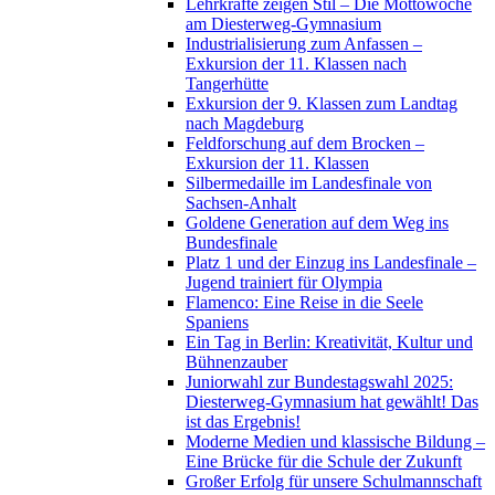
Lehrkräfte zeigen Stil – Die Mottowoche
am Diesterweg-Gymnasium
Industrialisierung zum Anfassen –
Exkursion der 11. Klassen nach
Tangerhütte
Exkursion der 9. Klassen zum Landtag
nach Magdeburg
Feldforschung auf dem Brocken –
Exkursion der 11. Klassen
Silbermedaille im Landesfinale von
Sachsen-Anhalt
Goldene Generation auf dem Weg ins
Bundesfinale
Platz 1 und der Einzug ins Landesfinale –
Jugend trainiert für Olympia
Flamenco: Eine Reise in die Seele
Spaniens
Ein Tag in Berlin: Kreativität, Kultur und
Bühnenzauber
Juniorwahl zur Bundestagswahl 2025:
Diesterweg-Gymnasium hat gewählt! Das
ist das Ergebnis!
Moderne Medien und klassische Bildung –
Eine Brücke für die Schule der Zukunft
Großer Erfolg für unsere Schulmannschaft