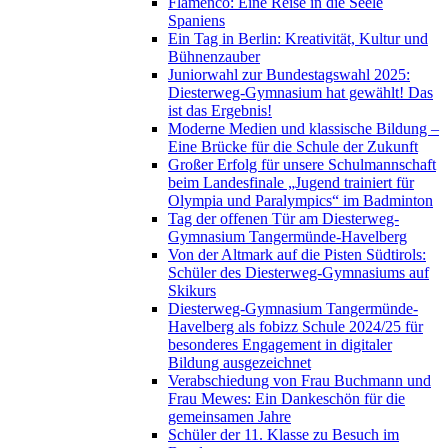
Flamenco: Eine Reise in die Seele
Spaniens
Ein Tag in Berlin: Kreativität, Kultur und
Bühnenzauber
Juniorwahl zur Bundestagswahl 2025:
Diesterweg-Gymnasium hat gewählt! Das
ist das Ergebnis!
Moderne Medien und klassische Bildung –
Eine Brücke für die Schule der Zukunft
Großer Erfolg für unsere Schulmannschaft
beim Landesfinale „Jugend trainiert für
Olympia und Paralympics“ im Badminton
Tag der offenen Tür am Diesterweg-
Gymnasium Tangermünde-Havelberg
Von der Altmark auf die Pisten Südtirols:
Schüler des Diesterweg-Gymnasiums auf
Skikurs
Diesterweg-Gymnasium Tangermünde-
Havelberg als fobizz Schule 2024/25 für
besonderes Engagement in digitaler
Bildung ausgezeichnet
Verabschiedung von Frau Buchmann und
Frau Mewes: Ein Dankeschön für die
gemeinsamen Jahre
Schüler der 11. Klasse zu Besuch im