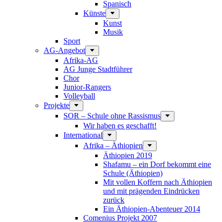
Spanisch
Künste
Kunst
Musik
Sport
AG-Angebot
Afrika-AG
AG Junge Stadtführer
Chor
Junior-Rangers
Volleyball
Projekte
SOR – Schule ohne Rassismus
Wir haben es geschafft!
International
Afrika – Äthiopien
Äthiopien 2019
Shafamu – ein Dorf bekommt eine
Schule (Äthiopien)
Mit vollen Koffern nach Äthiopien
und mit prägenden Eindrücken
zurück
Ein Äthiopien-Abenteuer 2014
Comenius Projekt 2007