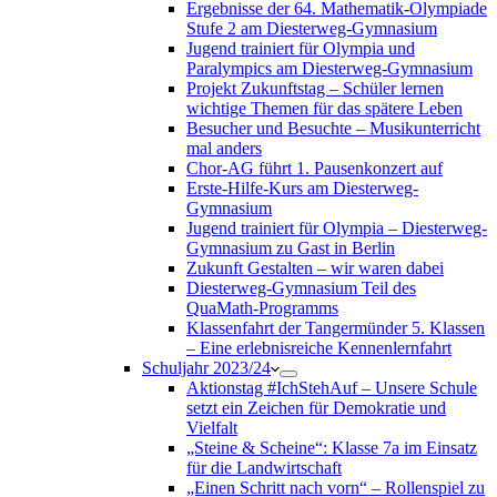
Ergebnisse der 64. Mathematik-Olympiade
Stufe 2 am Diesterweg-Gymnasium
Jugend trainiert für Olympia und
Paralympics am Diesterweg-Gymnasium
Projekt Zukunftstag – Schüler lernen
wichtige Themen für das spätere Leben
Besucher und Besuchte – Musikunterricht
mal anders
Chor-AG führt 1. Pausenkonzert auf
Erste-Hilfe-Kurs am Diesterweg-
Gymnasium
Jugend trainiert für Olympia – Diesterweg-
Gymnasium zu Gast in Berlin
Zukunft Gestalten – wir waren dabei
Diesterweg-Gymnasium Teil des
QuaMath-Programms
Klassenfahrt der Tangermünder 5. Klassen
– Eine erlebnisreiche Kennenlernfahrt
Schuljahr 2023/24
Aktionstag #IchStehAuf – Unsere Schule
setzt ein Zeichen für Demokratie und
Vielfalt
„Steine & Scheine“: Klasse 7a im Einsatz
für die Landwirtschaft
„Einen Schritt nach vorn“ – Rollenspiel zu