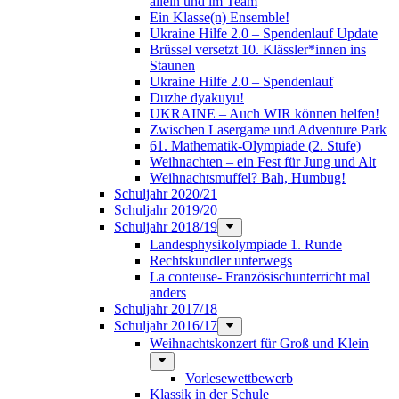
allein und im Team
Ein Klasse(n) Ensemble!
Ukraine Hilfe 2.0 – Spendenlauf Update
Brüssel versetzt 10. Klässler*innen ins
Staunen
Ukraine Hilfe 2.0 – Spendenlauf
Duzhe dyakuyu!
UKRAINE – Auch WIR können helfen!
Zwischen Lasergame und Adventure Park
61. Mathematik-Olympiade (2. Stufe)
Weihnachten – ein Fest für Jung und Alt
Weihnachtsmuffel? Bah, Humbug!
Schuljahr 2020/21
Schuljahr 2019/20
Schuljahr 2018/19
Landesphysikolympiade 1. Runde
Rechtskundler unterwegs
La conteuse- Französischunterricht mal
anders
Schuljahr 2017/18
Schuljahr 2016/17
Weihnachtskonzert für Groß und Klein
Vorlesewettbewerb
Klassik in der Schule