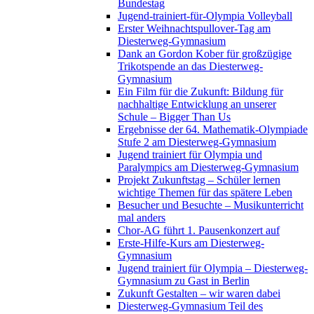
Bundestag
Jugend-trainiert-für-Olympia Volleyball
Erster Weihnachtspullover-Tag am
Diesterweg-Gymnasium
Dank an Gordon Kober für großzügige
Trikotspende an das Diesterweg-
Gymnasium
Ein Film für die Zukunft: Bildung für
nachhaltige Entwicklung an unserer
Schule – Bigger Than Us
Ergebnisse der 64. Mathematik-Olympiade
Stufe 2 am Diesterweg-Gymnasium
Jugend trainiert für Olympia und
Paralympics am Diesterweg-Gymnasium
Projekt Zukunftstag – Schüler lernen
wichtige Themen für das spätere Leben
Besucher und Besuchte – Musikunterricht
mal anders
Chor-AG führt 1. Pausenkonzert auf
Erste-Hilfe-Kurs am Diesterweg-
Gymnasium
Jugend trainiert für Olympia – Diesterweg-
Gymnasium zu Gast in Berlin
Zukunft Gestalten – wir waren dabei
Diesterweg-Gymnasium Teil des