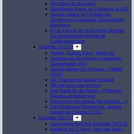
Wie klingt der Kosmos?
Sozialkunde-Kurse auf Exkursion in SDL
Jugend trainiert für Olympia am
Diesterweg-Gymnasium Tangermünde-
Havelberg
KI im Dienste der Kulturellen Identität:
Ein faszinierendes Projekt im
Englischunterricht
Schuljahr 2022/23
Projekt „Europa-Pizza“ Klasse 6d
Sportfest am Diesterweg-Gymnasium
Tangermünde 2023
Jugend trainiert für Olympia – Fußball
(2023)
Als Team in eine digitale Zukunft
Mit uns muss man rechnen
Eine Partei für die Schule – Politische
Bildung am Diesterweg
Diesterweg goes digital (ein bisschen …)
Die Diesterweg-Drachen bei „Jugend
trainiert für Olympia“ 2022
Schuljahr 2021/22
Auswertung Sportfest Schuljahr 2021/22
Sportfest 2022: Sport, Spiel und Spaß –