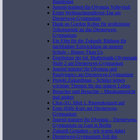
Bundestag
Jugend-trainiert-für-Olympia Volleyball
Erster Weihnachtspullover-Tag am
Diesterweg-Gymnasium
Dank an Gordon Kober für großzügige
Trikotspende an das Diesterweg-
Gymnasium
Ein Film für die Zukunft: Bildung für
nachhaltige Entwicklung an unserer
Schule – Bigger Than Us
Ergebnisse der 64. Mathematik-Olympiade
Stufe 2 am Diesterweg-Gymnasium
Jugend trainiert für Olympia und
Paralympics am Diesterweg-Gymnasium
Projekt Zukunftstag – Schüler lernen
wichtige Themen für das spätere Leben
Besucher und Besuchte – Musikunterricht
mal anders
Chor-AG führt 1. Pausenkonzert auf
Erste-Hilfe-Kurs am Diesterweg-
Gymnasium
Jugend trainiert für Olympia – Diesterweg-
Gymnasium zu Gast in Berlin
Zukunft Gestalten – wir waren dabei
Diesterweg-Gymnasium Teil des