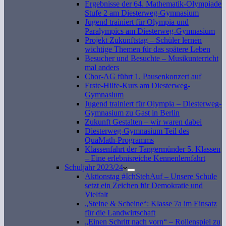
Ergebnisse der 64. Mathematik-Olympiade
Stufe 2 am Diesterweg-Gymnasium
Jugend trainiert für Olympia und
Paralympics am Diesterweg-Gymnasium
Projekt Zukunftstag – Schüler lernen
wichtige Themen für das spätere Leben
Besucher und Besuchte – Musikunterricht
mal anders
Chor-AG führt 1. Pausenkonzert auf
Erste-Hilfe-Kurs am Diesterweg-
Gymnasium
Jugend trainiert für Olympia – Diesterweg-
Gymnasium zu Gast in Berlin
Zukunft Gestalten – wir waren dabei
Diesterweg-Gymnasium Teil des
QuaMath-Programms
Klassenfahrt der Tangermünder 5. Klassen
– Eine erlebnisreiche Kennenlernfahrt
Schuljahr 2023/24
Aktionstag #IchStehAuf – Unsere Schule
setzt ein Zeichen für Demokratie und
Vielfalt
„Steine & Scheine“: Klasse 7a im Einsatz
für die Landwirtschaft
„Einen Schritt nach vorn“ – Rollenspiel zu