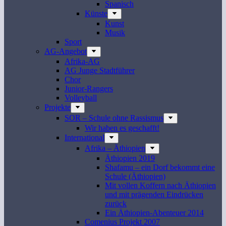
Spanisch
Künste
Kunst
Musik
Sport
AG-Angebot
Afrika-AG
AG Junge Stadtführer
Chor
Junior-Rangers
Volleyball
Projekte
SOR – Schule ohne Rassismus
Wir haben es geschafft!
International
Afrika – Äthiopien
Äthiopien 2019
Shafamu – ein Dorf bekommt eine
Schule (Äthiopien)
Mit vollen Koffern nach Äthiopien
und mit prägenden Eindrücken
zurück
Ein Äthiopien-Abenteuer 2014
Comenius Projekt 2007