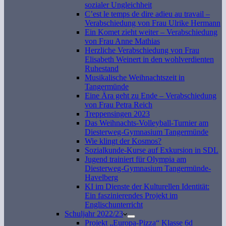
sozialer Ungleichheit
C’est le temps de dire adieu au travail –
Verabschiedung von Frau Ulrike Hermann
Ein Komet zieht weiter – Verabschiedung
von Frau Anne Mathias
Herzliche Verabschiedung von Frau
Elisabeth Weinert in den wohlverdienten
Ruhestand
Musikalische Weihnachtszeit in
Tangermünde
Eine Ära geht zu Ende – Verabschiedung
von Frau Petra Reich
Treppensingen 2023
Das Weihnachts-Volleyball-Turnier am
Diesterweg-Gymnasium Tangermünde
Wie klingt der Kosmos?
Sozialkunde-Kurse auf Exkursion in SDL
Jugend trainiert für Olympia am
Diesterweg-Gymnasium Tangermünde-
Havelberg
KI im Dienste der Kulturellen Identität:
Ein faszinierendes Projekt im
Englischunterricht
Schuljahr 2022/23
Projekt „Europa-Pizza“ Klasse 6d