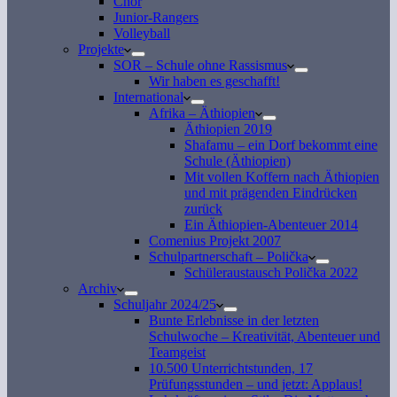
Chor
Junior-Rangers
Volleyball
Projekte
SOR – Schule ohne Rassismus
Wir haben es geschafft!
International
Afrika – Äthiopien
Äthiopien 2019
Shafamu – ein Dorf bekommt eine
Schule (Äthiopien)
Mit vollen Koffern nach Äthiopien
und mit prägenden Eindrücken
zurück
Ein Äthiopien-Abenteuer 2014
Comenius Projekt 2007
Schulpartnerschaft – Polička
Schüleraustausch Polička 2022
Archiv
Schuljahr 2024/25
Bunte Erlebnisse in der letzten
Schulwoche – Kreativität, Abenteuer und
Teamgeist
10.500 Unterrichtstunden, 17
Prüfungsstunden – und jetzt: Applaus!