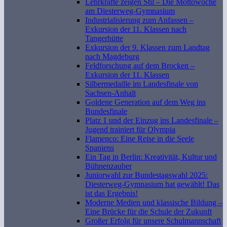
Lehrkräfte zeigen Stil – Die Mottowoche
am Diesterweg-Gymnasium
Industrialisierung zum Anfassen –
Exkursion der 11. Klassen nach
Tangerhütte
Exkursion der 9. Klassen zum Landtag
nach Magdeburg
Feldforschung auf dem Brocken –
Exkursion der 11. Klassen
Silbermedaille im Landesfinale von
Sachsen-Anhalt
Goldene Generation auf dem Weg ins
Bundesfinale
Platz 1 und der Einzug ins Landesfinale –
Jugend trainiert für Olympia
Flamenco: Eine Reise in die Seele
Spaniens
Ein Tag in Berlin: Kreativität, Kultur und
Bühnenzauber
Juniorwahl zur Bundestagswahl 2025:
Diesterweg-Gymnasium hat gewählt! Das
ist das Ergebnis!
Moderne Medien und klassische Bildung –
Eine Brücke für die Schule der Zukunft
Großer Erfolg für unsere Schulmannschaft