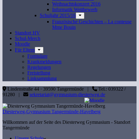
Weihnachtskonzert 2016
Informatik Wettbewerb
Schuljahr 2015/16
Französische Geschichten – La conteuse
Mme Bouin
Standort HV
Schul-Merch
Moodle
Für Eltern
Formulare
Krankmeldungen
Regelungen
Freistellung
Linksammlung
Lindenstraße 44 · 39590 Tangermünde |
Tel.: 039322 /
91280 |
sekretariat@gymnasium-diesterweg.de
Diesterweg-Gymnasium Tangermünde-Havelberg
Willkommen auf der Seite des Diesterweg Gymnasium - Standort
Tangermünde
Unsere Schule