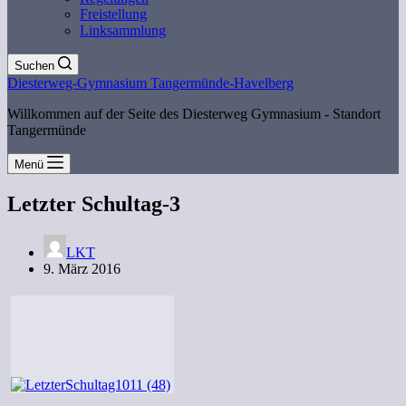
Freistellung
Linksammlung
Suchen
Diesterweg-Gymnasium Tangermünde-Havelberg
Willkommen auf der Seite des Diesterweg Gymnasium - Standort
Tangermünde
Menü
Letzter Schultag-3
LKT
9. März 2016