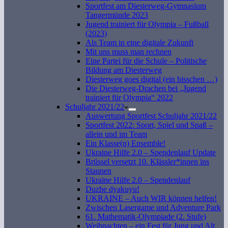
Sportfest am Diesterweg-Gymnasium
Tangermünde 2023
Jugend trainiert für Olympia – Fußball
(2023)
Als Team in eine digitale Zukunft
Mit uns muss man rechnen
Eine Partei für die Schule – Politische
Bildung am Diesterweg
Diesterweg goes digital (ein bisschen …)
Die Diesterweg-Drachen bei „Jugend
trainiert für Olympia“ 2022
Schuljahr 2021/22
Auswertung Sportfest Schuljahr 2021/22
Sportfest 2022: Sport, Spiel und Spaß –
allein und im Team
Ein Klasse(n) Ensemble!
Ukraine Hilfe 2.0 – Spendenlauf Update
Brüssel versetzt 10. Klässler*innen ins
Staunen
Ukraine Hilfe 2.0 – Spendenlauf
Duzhe dyakuyu!
UKRAINE – Auch WIR können helfen!
Zwischen Lasergame und Adventure Park
61. Mathematik-Olympiade (2. Stufe)
Weihnachten – ein Fest für Jung und Alt