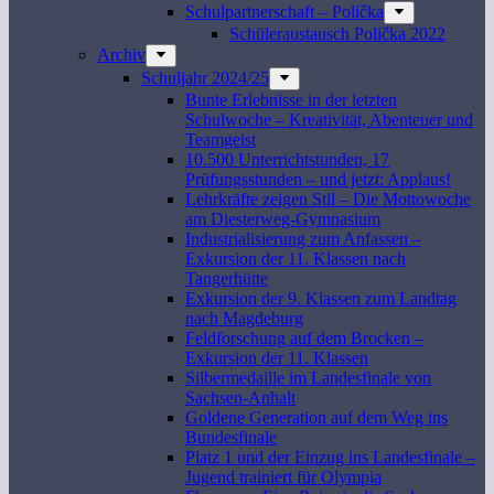
Schulpartnerschaft – Polička
Schüleraustausch Polička 2022
Archiv
Schuljahr 2024/25
Bunte Erlebnisse in der letzten
Schulwoche – Kreativität, Abenteuer und
Teamgeist
10.500 Unterrichtstunden, 17
Prüfungsstunden – und jetzt: Applaus!
Lehrkräfte zeigen Stil – Die Mottowoche
am Diesterweg-Gymnasium
Industrialisierung zum Anfassen –
Exkursion der 11. Klassen nach
Tangerhütte
Exkursion der 9. Klassen zum Landtag
nach Magdeburg
Feldforschung auf dem Brocken –
Exkursion der 11. Klassen
Silbermedaille im Landesfinale von
Sachsen-Anhalt
Goldene Generation auf dem Weg ins
Bundesfinale
Platz 1 und der Einzug ins Landesfinale –
Jugend trainiert für Olympia