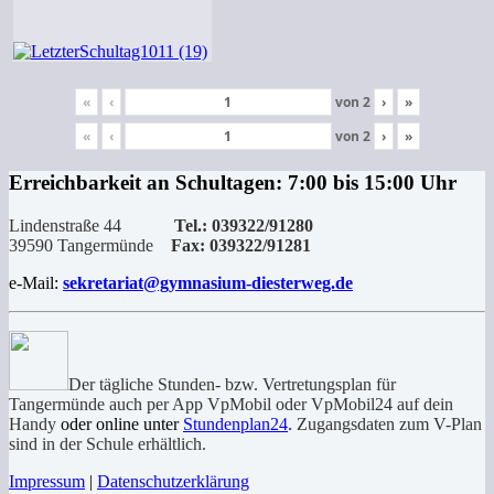
«
‹
von
2
›
»
«
‹
von
2
›
»
Erreichbarkeit an Schultagen: 7:00 bis 15:00 Uhr
Lindenstraße 44
Tel.: 039322/91280
39590 Tangermünde
Fax: 039322/91281
e-Mail:
sekretariat@gymnasium-diesterweg.de
Der tägliche Stunden- bzw. Vertretungsplan für
Tangermünde auch per App VpMobil oder VpMobil24 auf dein
Handy
oder online unter
Stundenplan24
.
Zugangsdaten zum V-Plan
sind in der Schule erhältlich.
Impressum
|
Datenschutzerklärung