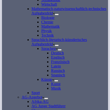
Wirtschaft
Mathematisch-naturwissenschaftlich-technisches
Aufgabenfeld
Biologie
Chemie
Mathematik
Physik
Technik
Sprachlich-literarisch-künstlerisches
Aufgabenfeld
Sprachen
Deutsch
Englisch
Französisch
Latein
Russisch
Spanisch
Künste
Kunst
Musik
Sport
AG-Angebot
Afrika-AG
AG Junge Stadtführer