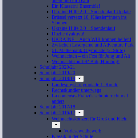
allein und im Team
Ein Klasse(n) Ensemble!
Ukraine Hilfe 2.0 – Spendenlauf Update
Brüssel versetzt 10. Klässler*innen ins
Staunen
Ukraine Hilfe 2.0 – Spendenlauf
Duzhe dyakuyu!
UKRAINE – Auch WIR können helfen!
Zwischen Lasergame und Adventure Park
61. Mathematik-Olympiade (2. Stufe)
Weihnachten – ein Fest für Jung und Alt
Weihnachtsmuffel? Bah, Humbug!
Schuljahr 2020/21
Schuljahr 2019/20
Schuljahr 2018/19
Landesphysikolympiade 1. Runde
Rechtskundler unterwegs
La conteuse- Französischunterricht mal
anders
Schuljahr 2017/18
Schuljahr 2016/17
Weihnachtskonzert für Groß und Klein
Vorlesewettbewerb
Klassik in der Schule