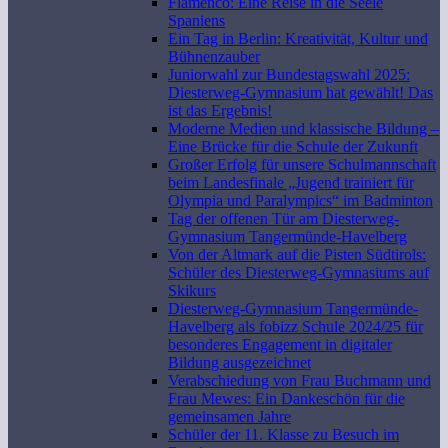
Flamenco: Eine Reise in die Seele
Spaniens
Ein Tag in Berlin: Kreativität, Kultur und
Bühnenzauber
Juniorwahl zur Bundestagswahl 2025:
Diesterweg-Gymnasium hat gewählt! Das
ist das Ergebnis!
Moderne Medien und klassische Bildung –
Eine Brücke für die Schule der Zukunft
Großer Erfolg für unsere Schulmannschaft
beim Landesfinale „Jugend trainiert für
Olympia und Paralympics“ im Badminton
Tag der offenen Tür am Diesterweg-
Gymnasium Tangermünde-Havelberg
Von der Altmark auf die Pisten Südtirols:
Schüler des Diesterweg-Gymnasiums auf
Skikurs
Diesterweg-Gymnasium Tangermünde-
Havelberg als fobizz Schule 2024/25 für
besonderes Engagement in digitaler
Bildung ausgezeichnet
Verabschiedung von Frau Buchmann und
Frau Mewes: Ein Dankeschön für die
gemeinsamen Jahre
Schüler der 11. Klasse zu Besuch im