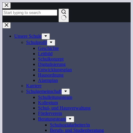
Zum
Inhalt
springen
Keine
Ergebnisse
Unsere Schule
Schulprofil
Geschichte
Leitbild
Schulkonzept
Digitalisierung
Entwicklungsplan
Hausordnung
Alarmplan
Karriere
Schulgemeinschaft
Schulleitungsteam
Kollegium
Schul- und Hausverwaltung
Förderverein
Beratungsteam
Schulsozialarbeiter/in
Berufs- und Studienberatung