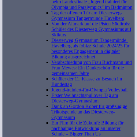
beim Landesfinale „Jugend trainiert für
Olympia und Paralympics“ im Badminton
Tag der offenen Tür am Diesterweg-
Gymnasium Tangermünde-Havelberg
Von der Altmark auf die Pisten Südtirols:
Schüler des Diesterweg-Gymnasiums auf
Skikurs
Diesterweg-Gymnasium Tangermünde-
Havelberg als fobizz Schule 2024/25 für
besonderes Engagement in digitaler
Bildung ausgezeichnet
Verabschiedung von Frau Buchmann und
Frau Mewes: Ein Dankeschön für die
gemeinsamen Jahre
Schüler der 11. Klasse zu Besuch im
Bundestag
Jugend-trainiert-für-Olympia Volleyball
Erster Weihnachtspullover-Tag am
Diesterweg-Gymnasium
Dank an Gordon Kober für großzügige
Trikotspende an das Diesterweg-
Gymnasium
Ein Film für die Zukunft: Bildung für
nachhaltige Entwicklung an unserer
Schule – Bigger Than Us