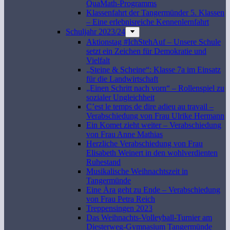
QuaMath-Programms
Klassenfahrt der Tangermünder 5. Klassen
– Eine erlebnisreiche Kennenlernfahrt
Schuljahr 2023/24
Aktionstag #IchStehAuf – Unsere Schule
setzt ein Zeichen für Demokratie und
Vielfalt
„Steine & Scheine“: Klasse 7a im Einsatz
für die Landwirtschaft
„Einen Schritt nach vorn“ – Rollenspiel zu
sozialer Ungleichheit
C’est le temps de dire adieu au travail –
Verabschiedung von Frau Ulrike Hermann
Ein Komet zieht weiter – Verabschiedung
von Frau Anne Mathias
Herzliche Verabschiedung von Frau
Elisabeth Weinert in den wohlverdienten
Ruhestand
Musikalische Weihnachtszeit in
Tangermünde
Eine Ära geht zu Ende – Verabschiedung
von Frau Petra Reich
Treppensingen 2023
Das Weihnachts-Volleyball-Turnier am
Diesterweg-Gymnasium Tangermünde