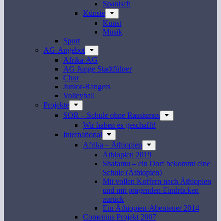
Spanisch
Künste
Kunst
Musik
Sport
AG-Angebot
Afrika-AG
AG Junge Stadtführer
Chor
Junior-Rangers
Volleyball
Projekte
SOR – Schule ohne Rassismus
Wir haben es geschafft!
International
Afrika – Äthiopien
Äthiopien 2019
Shafamu – ein Dorf bekommt eine
Schule (Äthiopien)
Mit vollen Koffern nach Äthiopien
und mit prägenden Eindrücken
zurück
Ein Äthiopien-Abenteuer 2014
Comenius Projekt 2007