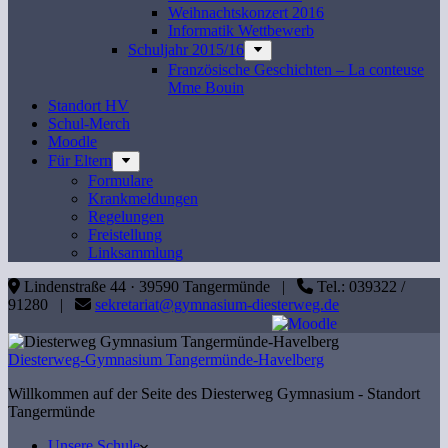
Weihnachtskonzert 2016
Informatik Wettbewerb
Schuljahr 2015/16
Französische Geschichten – La conteuse
Mme Bouin
Standort HV
Schul-Merch
Moodle
Für Eltern
Formulare
Krankmeldungen
Regelungen
Freistellung
Linksammlung
Lindenstraße 44 · 39590 Tangermünde |
Tel.: 039322 /
91280 |
sekretariat@gymnasium-diesterweg.de
Diesterweg-Gymnasium Tangermünde-Havelberg
Willkommen auf der Seite des Diesterweg Gymnasium - Standort
Tangermünde
Unsere Schule