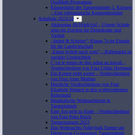
QuaMath-Programms
Klassenfahrt der Tangermünder 5. Klassen
– Eine erlebnisreiche Kennenlernfahrt
Schuljahr 2023/24
Aktionstag #IchStehAuf – Unsere Schule
setzt ein Zeichen für Demokratie und
Vielfalt
„Steine & Scheine“: Klasse 7a im Einsatz
für die Landwirtschaft
„Einen Schritt nach vorn“ – Rollenspiel zu
sozialer Ungleichheit
C’est le temps de dire adieu au travail –
Verabschiedung von Frau Ulrike Hermann
Ein Komet zieht weiter – Verabschiedung
von Frau Anne Mathias
Herzliche Verabschiedung von Frau
Elisabeth Weinert in den wohlverdienten
Ruhestand
Musikalische Weihnachtszeit in
Tangermünde
Eine Ära geht zu Ende – Verabschiedung
von Frau Petra Reich
Treppensingen 2023
Das Weihnachts-Volleyball-Turnier am
Diesterweg-Gymnasium Tangermünde