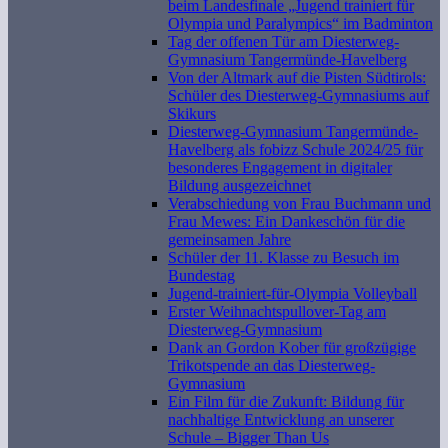
beim Landesfinale „Jugend trainiert für
Olympia und Paralympics“ im Badminton
Tag der offenen Tür am Diesterweg-
Gymnasium Tangermünde-Havelberg
Von der Altmark auf die Pisten Südtirols:
Schüler des Diesterweg-Gymnasiums auf
Skikurs
Diesterweg-Gymnasium Tangermünde-
Havelberg als fobizz Schule 2024/25 für
besonderes Engagement in digitaler
Bildung ausgezeichnet
Verabschiedung von Frau Buchmann und
Frau Mewes: Ein Dankeschön für die
gemeinsamen Jahre
Schüler der 11. Klasse zu Besuch im
Bundestag
Jugend-trainiert-für-Olympia Volleyball
Erster Weihnachtspullover-Tag am
Diesterweg-Gymnasium
Dank an Gordon Kober für großzügige
Trikotspende an das Diesterweg-
Gymnasium
Ein Film für die Zukunft: Bildung für
nachhaltige Entwicklung an unserer
Schule – Bigger Than Us