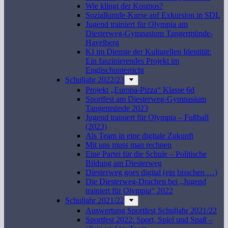
Wie klingt der Kosmos?
Sozialkunde-Kurse auf Exkursion in SDL
Jugend trainiert für Olympia am
Diesterweg-Gymnasium Tangermünde-
Havelberg
KI im Dienste der Kulturellen Identität:
Ein faszinierendes Projekt im
Englischunterricht
Schuljahr 2022/23
Projekt „Europa-Pizza“ Klasse 6d
Sportfest am Diesterweg-Gymnasium
Tangermünde 2023
Jugend trainiert für Olympia – Fußball
(2023)
Als Team in eine digitale Zukunft
Mit uns muss man rechnen
Eine Partei für die Schule – Politische
Bildung am Diesterweg
Diesterweg goes digital (ein bisschen …)
Die Diesterweg-Drachen bei „Jugend
trainiert für Olympia“ 2022
Schuljahr 2021/22
Auswertung Sportfest Schuljahr 2021/22
Sportfest 2022: Sport, Spiel und Spaß –