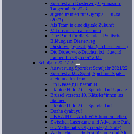
Sportfest am Diesterweg-Gymnasium
Tangermünde 2023
Jugend trainiert für Olympia – Fußball
(2023)
Als Team in eine digitale Zukunft
Mit uns muss man rechnen
Eine Partei für die Schule – Politische
Bildung am Diesterweg
Diesterweg goes digital (ein bisschen …)
Die Diesterweg-Drachen bei „Jugend
trainiert für Olympia“ 2022
Schuljahr 2021/22
Auswertung Sportfest Schuljahr 2021/22
Sportfest 2022: Sport, Spiel und Spaß –
allein und im Team
Ein Klasse(n) Ensemble!
Ukraine Hilfe 2.0 – Spendenlauf Update
Brüssel versetzt 10. Klässler*innen ins
Staunen
Ukraine Hilfe 2.0 – Spendenlauf
Duzhe dyakuyu!
UKRAINE – Auch WIR können helfen!
Zwischen Lasergame und Adventure Park
61. Mathematik-Olympiade (2. Stufe)
Weihnachten – ein Fest für Jung und Alt