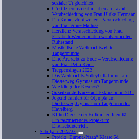
sozialer Ungleichheit
C’est le temps de dire adieu au travail –
Verabschiedung von Frau Ulrike Hermann
Ein Komet zieht weiter – Verabschiedung
von Frau Anne Mathias
Herzliche Verabschiedung von Frau
Elisabeth Weinert in den wohlverdienten
Ruhestand
Musikalische Weihnachtszeit in
Tangermünde
Eine Ära geht zu Ende – Verabschiedung
von Frau Petra Reich
Treppensingen 2023
Das Weihnachts-Volleyball-Turnier am
Diesterweg-Gymnasium Tangermünde
Wie klingt der Kosmos?
Sozialkunde-Kurse auf Exkursion in SDL
Jugend trainiert für Olympia am
Diesterweg-Gymnasium Tangermünde-
Havelberg
KI im Dienste der Kulturellen Identität:
Ein faszinierendes Projekt im
Englischunterricht
Schuljahr 2022/23
Projekt „Europa-Pizza“ Klasse 6d