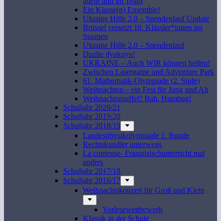
allein und im Team
Ein Klasse(n) Ensemble!
Ukraine Hilfe 2.0 – Spendenlauf Update
Brüssel versetzt 10. Klässler*innen ins
Staunen
Ukraine Hilfe 2.0 – Spendenlauf
Duzhe dyakuyu!
UKRAINE – Auch WIR können helfen!
Zwischen Lasergame und Adventure Park
61. Mathematik-Olympiade (2. Stufe)
Weihnachten – ein Fest für Jung und Alt
Weihnachtsmuffel? Bah, Humbug!
Schuljahr 2020/21
Schuljahr 2019/20
Schuljahr 2018/19
Landesphysikolympiade 1. Runde
Rechtskundler unterwegs
La conteuse- Französischunterricht mal
anders
Schuljahr 2017/18
Schuljahr 2016/17
Weihnachtskonzert für Groß und Klein
Vorlesewettbewerb
Klassik in der Schule