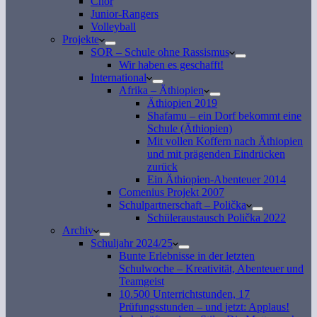
Chor
Junior-Rangers
Volleyball
Projekte
SOR – Schule ohne Rassismus
Wir haben es geschafft!
International
Afrika – Äthiopien
Äthiopien 2019
Shafamu – ein Dorf bekommt eine
Schule (Äthiopien)
Mit vollen Koffern nach Äthiopien
und mit prägenden Eindrücken
zurück
Ein Äthiopien-Abenteuer 2014
Comenius Projekt 2007
Schulpartnerschaft – Polička
Schüleraustausch Polička 2022
Archiv
Schuljahr 2024/25
Bunte Erlebnisse in der letzten
Schulwoche – Kreativität, Abenteuer und
Teamgeist
10.500 Unterrichtstunden, 17
Prüfungsstunden – und jetzt: Applaus!