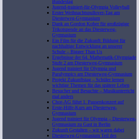
Bundestag
Jugend-trainiert-für-Olympia Volleyball
Erster Weihnachtspullover-Tag am
Diesterweg-Gymnasium
Dank an Gordon Kober für großzügige
Trikotspende an das Diesterweg-
Gymnasium
Ein Film für die Zukunft: Bildung für
nachhaltige Entwicklung an unserer
Schule – Bigger Than Us
Ergebnisse der 64. Mathematik-Olympiade
Stufe 2 am Diesterweg-Gymnasium
Jugend trainiert für Olympia und
Paralympics am Diesterweg-Gymnasium
Projekt Zukunftstag – Schüler lernen
wichtige Themen für das spätere Leben
Besucher und Besuchte – Musikunterricht
mal anders
Chor-AG führt 1. Pausenkonzert auf
Erste-Hilfe-Kurs am Diesterweg-
Gymnasium
Jugend trainiert für Olympia – Diesterweg-
Gymnasium zu Gast in Berlin
Zukunft Gestalten – wir waren dabei
Diesterweg-Gymnasium Teil des