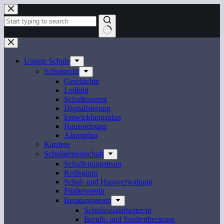
Zum
Inhalt
springen
Keine
Ergebnisse
Unsere Schule
Schulprofil
Geschichte
Leitbild
Schulkonzept
Digitalisierung
Entwicklungsplan
Hausordnung
Alarmplan
Karriere
Schulgemeinschaft
Schulleitungsteam
Kollegium
Schul- und Hausverwaltung
Förderverein
Beratungsteam
Schulsozialarbeiter/in
Berufs- und Studienberatung