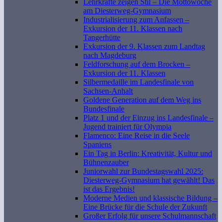
Lehrkräfte zeigen Stil – Die Mottowoche
am Diesterweg-Gymnasium
Industrialisierung zum Anfassen –
Exkursion der 11. Klassen nach
Tangerhütte
Exkursion der 9. Klassen zum Landtag
nach Magdeburg
Feldforschung auf dem Brocken –
Exkursion der 11. Klassen
Silbermedaille im Landesfinale von
Sachsen-Anhalt
Goldene Generation auf dem Weg ins
Bundesfinale
Platz 1 und der Einzug ins Landesfinale –
Jugend trainiert für Olympia
Flamenco: Eine Reise in die Seele
Spaniens
Ein Tag in Berlin: Kreativität, Kultur und
Bühnenzauber
Juniorwahl zur Bundestagswahl 2025:
Diesterweg-Gymnasium hat gewählt! Das
ist das Ergebnis!
Moderne Medien und klassische Bildung –
Eine Brücke für die Schule der Zukunft
Großer Erfolg für unsere Schulmannschaft