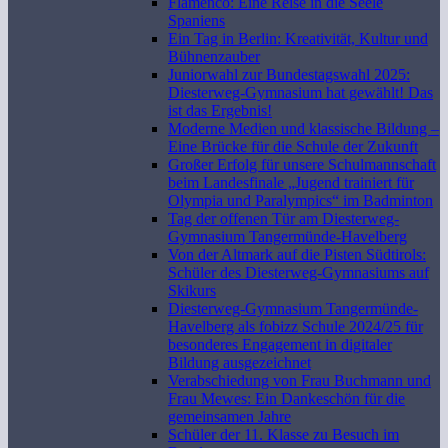
Flamenco: Eine Reise in die Seele
Spaniens
Ein Tag in Berlin: Kreativität, Kultur und
Bühnenzauber
Juniorwahl zur Bundestagswahl 2025:
Diesterweg-Gymnasium hat gewählt! Das
ist das Ergebnis!
Moderne Medien und klassische Bildung –
Eine Brücke für die Schule der Zukunft
Großer Erfolg für unsere Schulmannschaft
beim Landesfinale „Jugend trainiert für
Olympia und Paralympics“ im Badminton
Tag der offenen Tür am Diesterweg-
Gymnasium Tangermünde-Havelberg
Von der Altmark auf die Pisten Südtirols:
Schüler des Diesterweg-Gymnasiums auf
Skikurs
Diesterweg-Gymnasium Tangermünde-
Havelberg als fobizz Schule 2024/25 für
besonderes Engagement in digitaler
Bildung ausgezeichnet
Verabschiedung von Frau Buchmann und
Frau Mewes: Ein Dankeschön für die
gemeinsamen Jahre
Schüler der 11. Klasse zu Besuch im