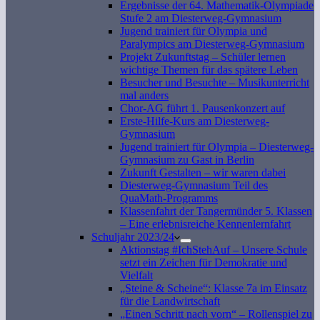
Ergebnisse der 64. Mathematik-Olympiade
Stufe 2 am Diesterweg-Gymnasium
Jugend trainiert für Olympia und
Paralympics am Diesterweg-Gymnasium
Projekt Zukunftstag – Schüler lernen
wichtige Themen für das spätere Leben
Besucher und Besuchte – Musikunterricht
mal anders
Chor-AG führt 1. Pausenkonzert auf
Erste-Hilfe-Kurs am Diesterweg-
Gymnasium
Jugend trainiert für Olympia – Diesterweg-
Gymnasium zu Gast in Berlin
Zukunft Gestalten – wir waren dabei
Diesterweg-Gymnasium Teil des
QuaMath-Programms
Klassenfahrt der Tangermünder 5. Klassen
– Eine erlebnisreiche Kennenlernfahrt
Schuljahr 2023/24
Aktionstag #IchStehAuf – Unsere Schule
setzt ein Zeichen für Demokratie und
Vielfalt
„Steine & Scheine“: Klasse 7a im Einsatz
für die Landwirtschaft
„Einen Schritt nach vorn“ – Rollenspiel zu