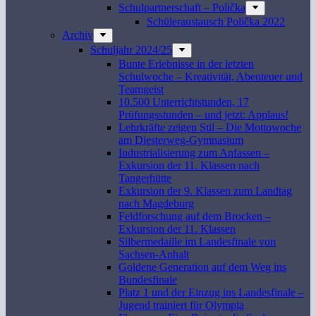
Schulpartnerschaft – Polička
Schüleraustausch Polička 2022
Archiv
Schuljahr 2024/25
Bunte Erlebnisse in der letzten
Schulwoche – Kreativität, Abenteuer und
Teamgeist
10.500 Unterrichtstunden, 17
Prüfungsstunden – und jetzt: Applaus!
Lehrkräfte zeigen Stil – Die Mottowoche
am Diesterweg-Gymnasium
Industrialisierung zum Anfassen –
Exkursion der 11. Klassen nach
Tangerhütte
Exkursion der 9. Klassen zum Landtag
nach Magdeburg
Feldforschung auf dem Brocken –
Exkursion der 11. Klassen
Silbermedaille im Landesfinale von
Sachsen-Anhalt
Goldene Generation auf dem Weg ins
Bundesfinale
Platz 1 und der Einzug ins Landesfinale –
Jugend trainiert für Olympia