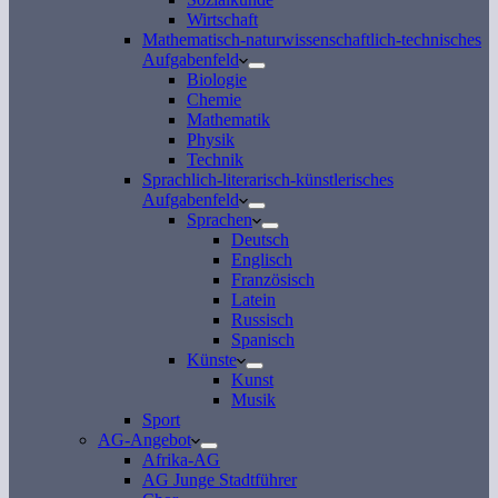
Wirtschaft
Mathematisch-naturwissenschaftlich-technisches
Aufgabenfeld
Biologie
Chemie
Mathematik
Physik
Technik
Sprachlich-literarisch-künstlerisches
Aufgabenfeld
Sprachen
Deutsch
Englisch
Französisch
Latein
Russisch
Spanisch
Künste
Kunst
Musik
Sport
AG-Angebot
Afrika-AG
AG Junge Stadtführer