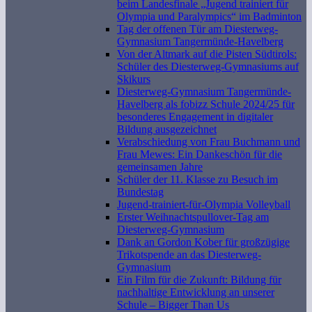
beim Landesfinale „Jugend trainiert für
Olympia und Paralympics“ im Badminton
Tag der offenen Tür am Diesterweg-
Gymnasium Tangermünde-Havelberg
Von der Altmark auf die Pisten Südtirols:
Schüler des Diesterweg-Gymnasiums auf
Skikurs
Diesterweg-Gymnasium Tangermünde-
Havelberg als fobizz Schule 2024/25 für
besonderes Engagement in digitaler
Bildung ausgezeichnet
Verabschiedung von Frau Buchmann und
Frau Mewes: Ein Dankeschön für die
gemeinsamen Jahre
Schüler der 11. Klasse zu Besuch im
Bundestag
Jugend-trainiert-für-Olympia Volleyball
Erster Weihnachtspullover-Tag am
Diesterweg-Gymnasium
Dank an Gordon Kober für großzügige
Trikotspende an das Diesterweg-
Gymnasium
Ein Film für die Zukunft: Bildung für
nachhaltige Entwicklung an unserer
Schule – Bigger Than Us