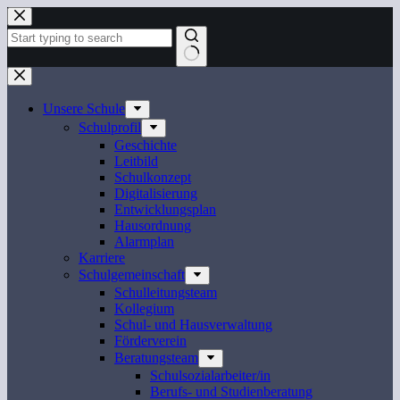
Zum
Inhalt
springen
Keine
Ergebnisse
Unsere Schule
Schulprofil
Geschichte
Leitbild
Schulkonzept
Digitalisierung
Entwicklungsplan
Hausordnung
Alarmplan
Karriere
Schulgemeinschaft
Schulleitungsteam
Kollegium
Schul- und Hausverwaltung
Förderverein
Beratungsteam
Schulsozialarbeiter/in
Berufs- und Studienberatung