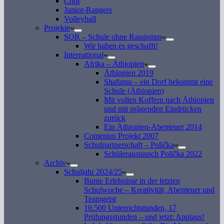
Chor
Junior-Rangers
Volleyball
Projekte
SOR – Schule ohne Rassismus
Wir haben es geschafft!
International
Afrika – Äthiopien
Äthiopien 2019
Shafamu – ein Dorf bekommt eine
Schule (Äthiopien)
Mit vollen Koffern nach Äthiopien
und mit prägenden Eindrücken
zurück
Ein Äthiopien-Abenteuer 2014
Comenius Projekt 2007
Schulpartnerschaft – Polička
Schüleraustausch Polička 2022
Archiv
Schuljahr 2024/25
Bunte Erlebnisse in der letzten
Schulwoche – Kreativität, Abenteuer und
Teamgeist
10.500 Unterrichtstunden, 17
Prüfungsstunden – und jetzt: Applaus!