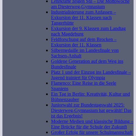
Lehrkräfte zeigen Stil – Die Mottowoche
am Diesterweg-Gymnasium
Industrialisierung zum Anfassen –
Exkursion der 11. Klassen nach
Tangerhütte
Exkursion der 9. Klassen zum Landtag
nach Magdeburg
Feldforschung auf dem Brocken –
Exkursion der 11. Klassen
Silbermedaille im Landesfinale von
Sachsen-Anhalt
Goldene Generation auf dem Weg ins
Bundesfinale
Platz 1 und der Einzug ins Landesfinale –
Jugend trainiert für Olympia
Flamenco: Eine Reise in die Seele
Spaniens
Ein Tag in Berlin: Kreativität, Kultur und
Bühnenzauber
Juniorwahl zur Bundestagswahl 2025:
Diesterweg-Gymnasium hat gewählt! Das
ist das Ergebnis!
Moderne Medien und klassische Bildung –
Eine Brücke für die Schule der Zukunft
Großer Erfolg für unsere Schulmannschaft