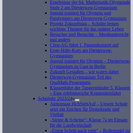
Ergebnisse der 64. Mathematik-Olympiade
Stufe 2 am Diesterweg-Gymnasium
Jugend trainiert für Olympia und
Paralympics am Diesterweg-Gymnasium
Projekt Zukunftstag – Schüler lernen
wichtige Themen für das spätere Leben
Besucher und Besuchte – Musikunterricht
mal anders
Chor-AG führt 1. Pausenkonzert auf
Erste-Hilfe-Kurs am Diesterweg-
Gymnasium
Jugend trainiert für Olympia – Diesterweg-
Gymnasium zu Gast in Berlin
Zukunft Gestalten – wir waren dabei
Diesterweg-Gymnasium Teil des
QuaMath-Programms
Klassenfahrt der Tangermünder 5. Klassen
– Eine erlebnisreiche Kennenlernfahrt
Schuljahr 2023/24
Aktionstag #IchStehAuf – Unsere Schule
setzt ein Zeichen für Demokratie und
Vielfalt
„Steine & Scheine“: Klasse 7a im Einsatz
für die Landwirtschaft
„Einen Schritt nach vorn“ – Rollenspiel zu