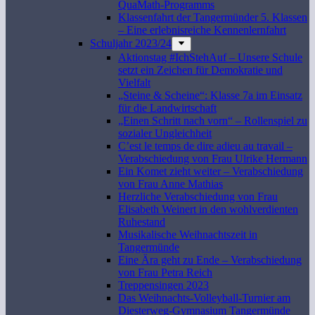
QuaMath-Programms
Klassenfahrt der Tangermünder 5. Klassen
– Eine erlebnisreiche Kennenlernfahrt
Schuljahr 2023/24
Aktionstag #IchStehAuf – Unsere Schule
setzt ein Zeichen für Demokratie und
Vielfalt
„Steine & Scheine“: Klasse 7a im Einsatz
für die Landwirtschaft
„Einen Schritt nach vorn“ – Rollenspiel zu
sozialer Ungleichheit
C’est le temps de dire adieu au travail –
Verabschiedung von Frau Ulrike Hermann
Ein Komet zieht weiter – Verabschiedung
von Frau Anne Mathias
Herzliche Verabschiedung von Frau
Elisabeth Weinert in den wohlverdienten
Ruhestand
Musikalische Weihnachtszeit in
Tangermünde
Eine Ära geht zu Ende – Verabschiedung
von Frau Petra Reich
Treppensingen 2023
Das Weihnachts-Volleyball-Turnier am
Diesterweg-Gymnasium Tangermünde