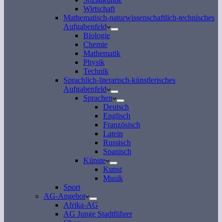
Wirtschaft
Mathematisch-naturwissenschaftlich-technisches
Aufgabenfeld
Biologie
Chemie
Mathematik
Physik
Technik
Sprachlich-literarisch-künstlerisches
Aufgabenfeld
Sprachen
Deutsch
Englisch
Französisch
Latein
Russisch
Spanisch
Künste
Kunst
Musik
Sport
AG-Angebot
Afrika-AG
AG Junge Stadtführer