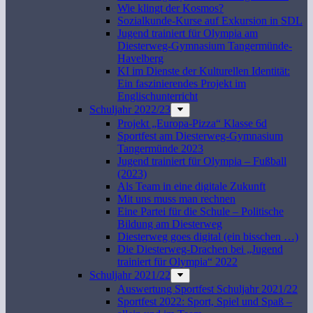
Wie klingt der Kosmos?
Sozialkunde-Kurse auf Exkursion in SDL
Jugend trainiert für Olympia am
Diesterweg-Gymnasium Tangermünde-
Havelberg
KI im Dienste der Kulturellen Identität:
Ein faszinierendes Projekt im
Englischunterricht
Schuljahr 2022/23
Projekt „Europa-Pizza“ Klasse 6d
Sportfest am Diesterweg-Gymnasium
Tangermünde 2023
Jugend trainiert für Olympia – Fußball
(2023)
Als Team in eine digitale Zukunft
Mit uns muss man rechnen
Eine Partei für die Schule – Politische
Bildung am Diesterweg
Diesterweg goes digital (ein bisschen …)
Die Diesterweg-Drachen bei „Jugend
trainiert für Olympia“ 2022
Schuljahr 2021/22
Auswertung Sportfest Schuljahr 2021/22
Sportfest 2022: Sport, Spiel und Spaß –