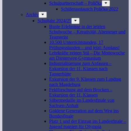
Schulpartnerschaft – Polička
Schüleraustausch Polička 2022
Archiv
Schuljahr 2024/25
Bunte Erlebnisse in der letzten
Schulwoche – Kreativität, Abenteuer und
Teamgeist
10.500 Unterrichtstunden, 17
Prüfungsstunden – und jetzt: Applaus!
Lehrkräfte zeigen Stil – Die Mottowoche
am Diesterweg-Gymnasium
Industrialisierung zum Anfassen –
Exkursion der 11. Klassen nach
Tangerhütte
Exkursion der 9. Klassen zum Landtag
nach Magdeburg
Feldforschung auf dem Brocken –
Exkursion der 11. Klassen
Silbermedaille im Landesfinale von
Sachsen-Anhalt
Goldene Generation auf dem Weg ins
Bundesfinale
Platz 1 und der Einzug ins Landesfinale –
Jugend trainiert für Olympia