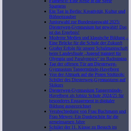
Flamenco: Eine Reise in die Seele
Spaniens
Ein Tag in Berlin: Kreativität, Kultur und
Bühnenzauber
Juniorwahl zur Bundestagswahl 2025:
Diesterweg-Gymnasium hat gewählt! Das
ist das Ergebnis!
Moderne Medien und klassische Bildung –
Eine Brücke für die Schule der Zukunft
Großer Erfolg für unsere Schulmannschaft
beim Landesfinale „Jugend trainiert für
Olympia und Paralympics“ im Badminton
Tag der offenen Tür am Diesterweg-
Gymnasium Tangermünde-Havelberg
Von der Altmark auf die Pisten Südtirols:
Schüler des Diesterweg-Gymnasiums auf
Skikurs
Diesterweg-Gymnasium Tangermünde-
Havelberg als fobizz Schule 2024/25 für
besonderes Engagement in digitaler
Bildung ausgezeichnet
Verabschiedung von Frau Buchmann und
Frau Mewes: Ein Dankeschön für die
gemeinsamen Jahre
Schüler der 11. Klasse zu Besuch im