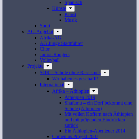
Spanisch
Künste
Kunst
Musik
Sport
AG-Angebot
Afrika-AG
AG Junge Stadtführer
Chor
Junior-Rangers
Volleyball
Projekte
SOR – Schule ohne Rassismus
Wir haben es geschafft!
International
Afrika – Äthiopien
Äthiopien 2019
Shafamu – ein Dorf bekommt eine
Schule (Äthiopien)
Mit vollen Koffern nach Äthiopien
und mit prägenden Eindrücken
zurück
Ein Äthiopien-Abenteuer 2014
Comenius Projekt 2007