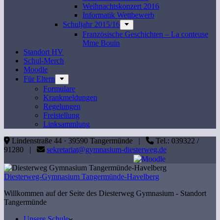
Weihnachtskonzert 2016
Informatik Wettbewerb
Schuljahr 2015/16
Französische Geschichten – La conteuse
Mme Bouin
Standort HV
Schul-Merch
Moodle
Für Eltern
Formulare
Krankmeldungen
Regelungen
Freistellung
Linksammlung
Lindenstraße 44 · 39590 Tangermünde |
Tel.: 039322 /
91280 |
sekretariat@gymnasium-diesterweg.de
Diesterweg-Gymnasium Tangermünde-Havelberg
Willkommen auf der Seite des Diesterweg Gymnasium - Standort
Tangermünde
Unsere Schule