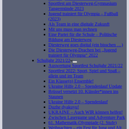
Sportfest am Diesterweg-Gymnasium
Tangermünde 2023
Jugend trainiert für Olympia – Fußball
(2023)
Als Team in eine digitale Zukunft
Mit uns muss man rechnen
Eine Partei für die Schule – Politische
Bildung am Diesterweg
Diesterweg goes digital (ein bisschen …)
Die Diesterweg-Drachen bei „Jugend
trainiert für Olympia“ 2022
Schuljahr 2021/22
Auswertung Sportfest Schuljahr 2021/22
Sportfest 2022: Sport, Spiel und Spaß –
allein und im Team
Ein Klasse(n) Ensemble!
Ukraine Hilfe 2.0 – Spendenlauf Update
Brüssel versetzt 10. Klässler*innen ins
Staunen
Ukraine Hilfe 2.0 – Spendenlauf
Duzhe dyakuyu!
UKRAINE – Auch WIR können helfen!
Zwischen Lasergame und Adventure Park
61. Mathematik-Olympiade (2. Stufe)
Weihnachten – ein Fest für Jung und Alt