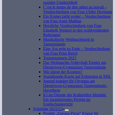
sozialer Ungleichheit
C’est le temps de dire adieu au travail –
Verabschiedung von Frau Ulrike Hermann
Ein Komet zieht weiter – Verabschiedung
von Frau Anne Mathias
Herzliche Verabschiedung von Frau
Elisabeth Weinert in den wohlverdienten
Ruhestand
Musikalische Weihnachtszeit in
Tangermünde
Eine Ära geht zu Ende – Verabschiedung
von Frau Petra Reich
Treppensingen 2023
Das Weihnachts-Volleyball-Turnier am
Diesterweg-Gymnasium Tangermünde
Wie klingt der Kosmos?
Sozialkunde-Kurse auf Exkursion in SDL
Jugend trainiert für Olympia am
Diesterweg-Gymnasium Tangermünde-
Havelberg
KI im Dienste der Kulturellen Identität:
Ein faszinierendes Projekt im
Englischunterricht
Schuljahr 2022/23
Projekt „Europa-Pizza“ Klasse 6d