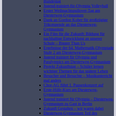
Bundestag
Jugend-trainiert-für-Olympia Volleyball
Erster Weihnachtspullover-Tag am
Diesterweg-Gymnasium
Dank an Gordon Kober für großzügige
Trikotspende an das Diesterweg-
Gymnasium
Ein Film für die Zukunft: Bildung für
nachhaltige Entwicklung an unserer
Schule – Bigger Than Us
Ergebnisse der 64. Mathematik-Olympiade
Stufe 2 am Diesterweg-Gymnasium
Jugend trainiert für Olympia und
Paralympics am Diesterweg-Gymnasium
Projekt Zukunftstag – Schüler lernen
wichtige Themen für das spätere Leben
Besucher und Besuchte – Musikunterricht
mal anders
Chor-AG führt 1. Pausenkonzert auf
Erste-Hilfe-Kurs am Diesterweg-
Gymnasium
Jugend trainiert für Olympia – Diesterweg-
Gymnasium zu Gast in Berlin
Zukunft Gestalten – wir waren dabei
Diesterweg-Gymnasium Teil des