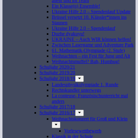
allein und im Team
Ein Klasse(n) Ensemble!
Ukraine Hilfe 2.0 – Spendenlauf Update
Brüssel versetzt 10. Klässler*innen ins
Staunen
Ukraine Hilfe 2.0 – Spendenlauf
Duzhe dyakuyu!
UKRAINE – Auch WIR können helfen!
Zwischen Lasergame und Adventure Park
61. Mathematik-Olympiade (2. Stufe)
Weihnachten – ein Fest für Jung und Alt
Weihnachtsmuffel? Bah, Humbug!
Schuljahr 2020/21
Schuljahr 2019/20
Schuljahr 2018/19
Landesphysikolympiade 1. Runde
Rechtskundler unterwegs
La conteuse- Französischunterricht mal
anders
Schuljahr 2017/18
Schuljahr 2016/17
Weihnachtskonzert für Groß und Klein
Vorlesewettbewerb
Klassik in der Schule