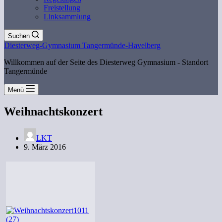
Freistellung
Linksammlung
Suchen
Diesterweg-Gymnasium Tangermünde-Havelberg
Willkommen auf der Seite des Diesterweg Gymnasium - Standort
Tangermünde
Menü
Weihnachtskonzert
LKT
9. März 2016