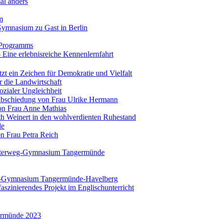
al anders
m
Gymnasium zu Gast in Berlin
-Programms
 Eine erlebnisreiche Kennenlernfahrt
zt ein Zeichen für Demokratie und Vielfalt
r die Landwirtschaft
ozialer Ungleichheit
Verabschiedung von Frau Ulrike Hermann
on Frau Anne Mathias
th Weinert in den wohlverdienten Ruhestand
de
n Frau Petra Reich
esterweg-Gymnasium Tangermünde
weg-Gymnasium Tangermünde-Havelberg
 faszinierendes Projekt im Englischunterricht
ermünde 2023