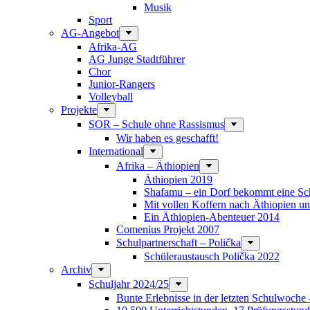
Musik
Sport
AG-Angebot
Afrika-AG
AG Junge Stadtführer
Chor
Junior-Rangers
Volleyball
Projekte
SOR – Schule ohne Rassismus
Wir haben es geschafft!
International
Afrika – Äthiopien
Äthiopien 2019
Shafamu – ein Dorf bekommt eine Sch
Mit vollen Koffern nach Äthiopien u
Ein Äthiopien-Abenteuer 2014
Comenius Projekt 2007
Schulpartnerschaft – Polička
Schüleraustausch Polička 2022
Archiv
Schuljahr 2024/25
Bunte Erlebnisse in der letzten Schulwoche 