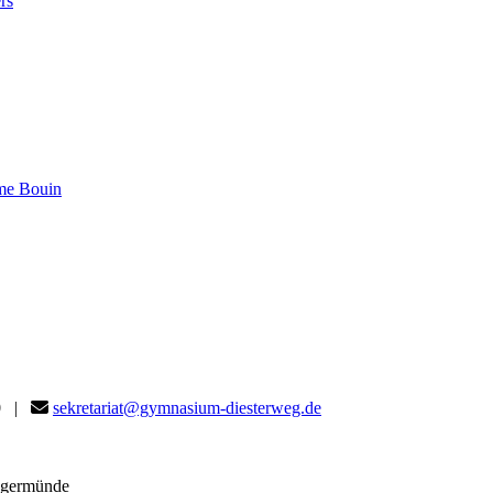
rs
me Bouin
80 |
sekretariat@gymnasium-diesterweg.de
angermünde