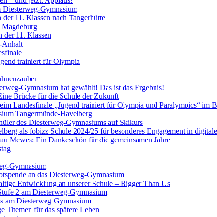
en – und jetzt: Applaus!
am Diesterweg-Gymnasium
n der 11. Klassen nach Tangerhütte
h Magdeburg
 der 11. Klassen
n-Anhalt
sfinale
gend trainiert für Olympia
Bühnenzauber
erweg-Gymnasium hat gewählt! Das ist das Ergebnis!
ine Brücke für die Schule der Zukunft
beim Landesfinale „Jugend trainiert für Olympia und Paralympics“ im 
asium Tangermünde-Havelberg
Schüler des Diesterweg-Gymnasiums auf Skikurs
g als fobizz Schule 2024/25 für besonderes Engagement in digitale
au Mewes: Ein Dankeschön für die gemeinsamen Jahre
stag
rweg-Gymnasium
kotspende an das Diesterweg-Gymnasium
haltige Entwicklung an unserer Schule – Bigger Than Us
 Stufe 2 am Diesterweg-Gymnasium
pics am Diesterweg-Gymnasium
ige Themen für das spätere Leben