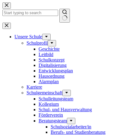
Zum
Inhalt
springen
Keine
Ergebnisse
Unsere Schule
Schulprofil
Geschichte
Leitbild
Schulkonzept
Digitalisierung
Entwicklungsplan
Hausordnung
Alarmplan
Karriere
Schulgemeinschaft
Schulleitungsteam
Kollegium
Schul- und Hausverwaltung
Förderverein
Beratungsteam
Schulsozialarbeiter/in
Berufs- und Studienberatung