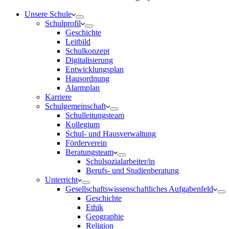
Unsere Schule
Schulprofil
Geschichte
Leitbild
Schulkonzept
Digitalisierung
Entwicklungsplan
Hausordnung
Alarmplan
Karriere
Schulgemeinschaft
Schulleitungsteam
Kollegium
Schul- und Hausverwaltung
Förderverein
Beratungsteam
Schulsozialarbeiter/in
Berufs- und Studienberatung
Unterricht
Gesellschaftswissenschaftliches Aufgabenfeld
Geschichte
Ethik
Geographie
Religion