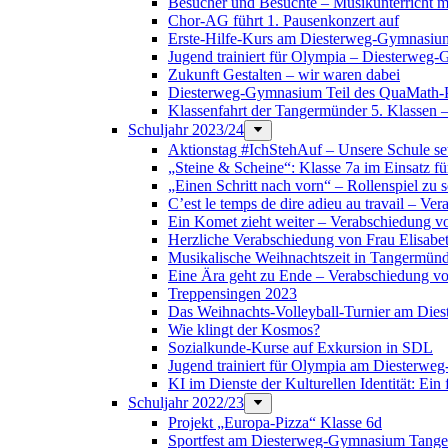
Besucher und Besuchte – Musikunterricht m
Chor-AG führt 1. Pausenkonzert auf
Erste-Hilfe-Kurs am Diesterweg-Gymnasiu
Jugend trainiert für Olympia – Diesterweg-
Zukunft Gestalten – wir waren dabei
Diesterweg-Gymnasium Teil des QuaMath
Klassenfahrt der Tangermünder 5. Klassen –
Schuljahr 2023/24
Aktionstag #IchStehAuf – Unsere Schule set
„Steine & Scheine“: Klasse 7a im Einsatz fü
„Einen Schritt nach vorn“ – Rollenspiel zu s
C’est le temps de dire adieu au travail – 
Ein Komet zieht weiter – Verabschiedung v
Herzliche Verabschiedung von Frau Elisabe
Musikalische Weihnachtszeit in Tangermün
Eine Ära geht zu Ende – Verabschiedung vo
Treppensingen 2023
Das Weihnachts-Volleyball-Turnier am Di
Wie klingt der Kosmos?
Sozialkunde-Kurse auf Exkursion in SDL
Jugend trainiert für Olympia am Diester
KI im Dienste der Kulturellen Identität: Ein
Schuljahr 2022/23
Projekt „Europa-Pizza“ Klasse 6d
Sportfest am Diesterweg-Gymnasium Tang