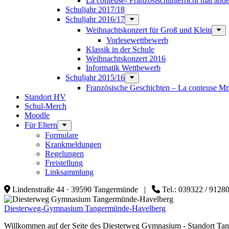
La conteuse- Französischunterricht mal ande
Schuljahr 2017/18
Schuljahr 2016/17
Weihnachtskonzert für Groß und Klein
Vorlesewettbewerb
Klassik in der Schule
Weihnachtskonzert 2016
Informatik Wettbewerb
Schuljahr 2015/16
Französische Geschichten – La conteuse M
Standort HV
Schul-Merch
Moodle
Für Eltern
Formulare
Krankmeldungen
Regelungen
Freistellung
Linksammlung
Lindenstraße 44 · 39590 Tangermünde |
Tel.: 039322 / 912
Diesterweg-Gymnasium Tangermünde-Havelberg
Willkommen auf der Seite des Diesterweg Gymnasium - Standort T