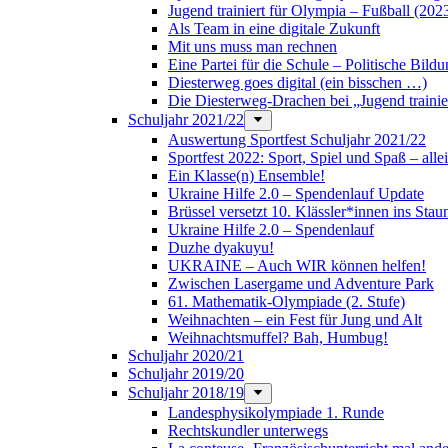
Jugend trainiert für Olympia – Fußball (202
Als Team in eine digitale Zukunft
Mit uns muss man rechnen
Eine Partei für die Schule – Politische Bil
Diesterweg goes digital (ein bisschen …)
Die Diesterweg-Drachen bei „Jugend trainie
Schuljahr 2021/22
Auswertung Sportfest Schuljahr 2021/22
Sportfest 2022: Sport, Spiel und Spaß – all
Ein Klasse(n) Ensemble!
Ukraine Hilfe 2.0 – Spendenlauf Update
Brüssel versetzt 10. Klässler*innen ins Stau
Ukraine Hilfe 2.0 – Spendenlauf
Duzhe dyakuyu!
UKRAINE – Auch WIR können helfen!
Zwischen Lasergame und Adventure Park
61. Mathematik-Olympiade (2. Stufe)
Weihnachten – ein Fest für Jung und Alt
Weihnachtsmuffel? Bah, Humbug!
Schuljahr 2020/21
Schuljahr 2019/20
Schuljahr 2018/19
Landesphysikolympiade 1. Runde
Rechtskundler unterwegs