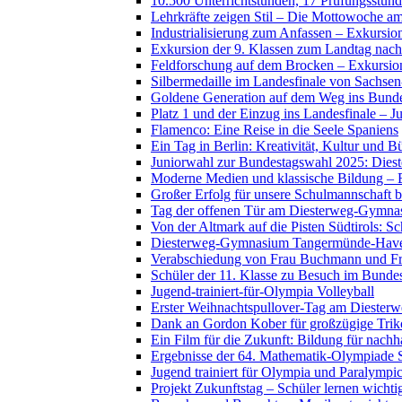
10.500 Unterrichtstunden, 17 Prüfungsstund
Lehrkräfte zeigen Stil – Die Mottowoche 
Industrialisierung zum Anfassen – Exkursio
Exkursion der 9. Klassen zum Landtag nac
Feldforschung auf dem Brocken – Exkursion
Silbermedaille im Landesfinale von Sachse
Goldene Generation auf dem Weg ins Bunde
Platz 1 und der Einzug ins Landesfinale – Ju
Flamenco: Eine Reise in die Seele Spaniens
Ein Tag in Berlin: Kreativität, Kultur und 
Juniorwahl zur Bundestagswahl 2025: Diest
Moderne Medien und klassische Bildung – E
Großer Erfolg für unsere Schulmannschaft 
Tag der offenen Tür am Diesterweg-Gymn
Von der Altmark auf die Pisten Südtirols: 
Diesterweg-Gymnasium Tangermünde-Havelber
Verabschiedung von Frau Buchmann und Fr
Schüler der 11. Klasse zu Besuch im Bunde
Jugend-trainiert-für-Olympia Volleyball
Erster Weihnachtspullover-Tag am Dieste
Dank an Gordon Kober für großzügige Tri
Ein Film für die Zukunft: Bildung für nach
Ergebnisse der 64. Mathematik-Olympiade
Jugend trainiert für Olympia und Paralym
Projekt Zukunftstag – Schüler lernen wicht