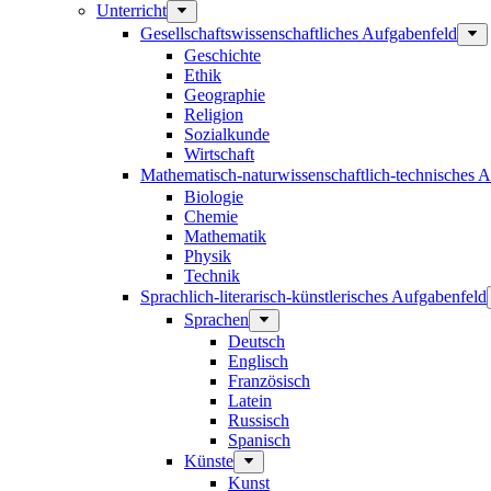
Unterricht
Gesellschaftswissenschaftliches Aufgabenfeld
Geschichte
Ethik
Geographie
Religion
Sozialkunde
Wirtschaft
Mathematisch-naturwissenschaftlich-technisches 
Biologie
Chemie
Mathematik
Physik
Technik
Sprachlich-literarisch-künstlerisches Aufgabenfeld
Sprachen
Deutsch
Englisch
Französisch
Latein
Russisch
Spanisch
Künste
Kunst