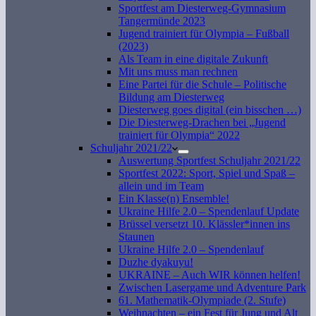
Sportfest am Diesterweg-Gymnasium
Tangermünde 2023
Jugend trainiert für Olympia – Fußball
(2023)
Als Team in eine digitale Zukunft
Mit uns muss man rechnen
Eine Partei für die Schule – Politische
Bildung am Diesterweg
Diesterweg goes digital (ein bisschen …)
Die Diesterweg-Drachen bei „Jugend
trainiert für Olympia“ 2022
Schuljahr 2021/22
Auswertung Sportfest Schuljahr 2021/22
Sportfest 2022: Sport, Spiel und Spaß –
allein und im Team
Ein Klasse(n) Ensemble!
Ukraine Hilfe 2.0 – Spendenlauf Update
Brüssel versetzt 10. Klässler*innen ins
Staunen
Ukraine Hilfe 2.0 – Spendenlauf
Duzhe dyakuyu!
UKRAINE – Auch WIR können helfen!
Zwischen Lasergame und Adventure Park
61. Mathematik-Olympiade (2. Stufe)
Weihnachten – ein Fest für Jung und Alt