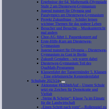
Ergebnisse der 64. Mathematik-Olympiade
Stufe 2 am Diesterweg-Gymnasium
Jugend trainiert für Olympia und
Paralympics am Diesterweg-Gymnasium
Projekt Zukunftstag – Schüler lernen
wichtige Themen für das spätere Leben
Besucher und Besuchte – Musikunterricht
mal anders
Chor-AG führt 1. Pausenkonzert auf
Erste-Hilfe-Kurs am Diesterweg-
Gymnasium
Jugend trainiert für Olympia – Diesterweg-
Gymnasium zu Gast in Berlin
Zukunft Gestalten – wir waren dabei
Diesterweg-Gymnasium Teil des
QuaMath-Programms
Klassenfahrt der Tangermünder 5. Klassen
– Eine erlebnisreiche Kennenlernfahrt
Schuljahr 2023/24
Aktionstag #IchStehAuf – Unsere Schule
setzt ein Zeichen für Demokratie und
Vielfalt
„Steine & Scheine“: Klasse 7a im Einsatz
für die Landwirtschaft
„Einen Schritt nach vorn“ – Rollenspiel zu