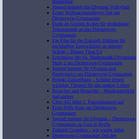
Bundestag
Jugend-trainiert-für-Olympia Volleyball
Erster Weihnachtspullover-Tag am
Diesterweg-Gymnasium
Dank an Gordon Kober für großzügige
Trikotspende an das Diesterweg-
Gymnasium
Ein Film für die Zukunft: Bildung für
nachhaltige Entwicklung an unserer
Schule – Bigger Than Us
Ergebnisse der 64. Mathematik-Olympiade
Stufe 2 am Diesterweg-Gymnasium
Jugend trainiert für Olympia und
Paralympics am Diesterweg-Gymnasium
Projekt Zukunftstag – Schüler lernen
wichtige Themen für das spätere Leben
Besucher und Besuchte – Musikunterricht
mal anders
Chor-AG führt 1. Pausenkonzert auf
Erste-Hilfe-Kurs am Diesterweg-
Gymnasium
Jugend trainiert für Olympia – Diesterweg-
Gymnasium zu Gast in Berlin
Zukunft Gestalten – wir waren dabei
Diesterweg-Gymnasium Teil des