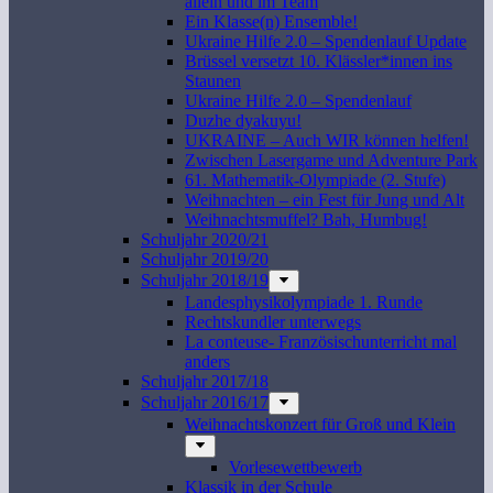
allein und im Team
Ein Klasse(n) Ensemble!
Ukraine Hilfe 2.0 – Spendenlauf Update
Brüssel versetzt 10. Klässler*innen ins
Staunen
Ukraine Hilfe 2.0 – Spendenlauf
Duzhe dyakuyu!
UKRAINE – Auch WIR können helfen!
Zwischen Lasergame und Adventure Park
61. Mathematik-Olympiade (2. Stufe)
Weihnachten – ein Fest für Jung und Alt
Weihnachtsmuffel? Bah, Humbug!
Schuljahr 2020/21
Schuljahr 2019/20
Schuljahr 2018/19
Landesphysikolympiade 1. Runde
Rechtskundler unterwegs
La conteuse- Französischunterricht mal
anders
Schuljahr 2017/18
Schuljahr 2016/17
Weihnachtskonzert für Groß und Klein
Vorlesewettbewerb
Klassik in der Schule