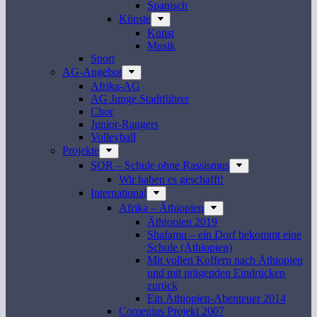
Spanisch
Künste
Kunst
Musik
Sport
AG-Angebot
Afrika-AG
AG Junge Stadtführer
Chor
Junior-Rangers
Volleyball
Projekte
SOR – Schule ohne Rassismus
Wir haben es geschafft!
International
Afrika – Äthiopien
Äthiopien 2019
Shafamu – ein Dorf bekommt eine
Schule (Äthiopien)
Mit vollen Koffern nach Äthiopien
und mit prägenden Eindrücken
zurück
Ein Äthiopien-Abenteuer 2014
Comenius Projekt 2007