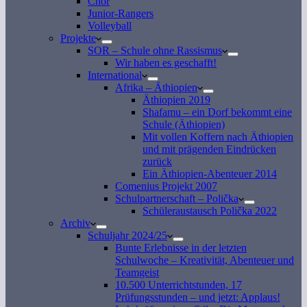
Chor
Junior-Rangers
Volleyball
Projekte
SOR – Schule ohne Rassismus
Wir haben es geschafft!
International
Afrika – Äthiopien
Äthiopien 2019
Shafamu – ein Dorf bekommt eine
Schule (Äthiopien)
Mit vollen Koffern nach Äthiopien
und mit prägenden Eindrücken
zurück
Ein Äthiopien-Abenteuer 2014
Comenius Projekt 2007
Schulpartnerschaft – Polička
Schüleraustausch Polička 2022
Archiv
Schuljahr 2024/25
Bunte Erlebnisse in der letzten
Schulwoche – Kreativität, Abenteuer und
Teamgeist
10.500 Unterrichtstunden, 17
Prüfungsstunden – und jetzt: Applaus!