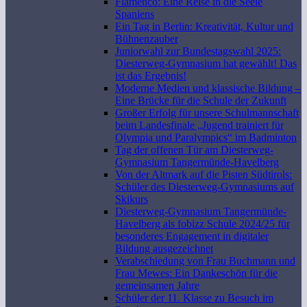
Flamenco: Eine Reise in die Seele
Spaniens
Ein Tag in Berlin: Kreativität, Kultur und
Bühnenzauber
Juniorwahl zur Bundestagswahl 2025:
Diesterweg-Gymnasium hat gewählt! Das
ist das Ergebnis!
Moderne Medien und klassische Bildung –
Eine Brücke für die Schule der Zukunft
Großer Erfolg für unsere Schulmannschaft
beim Landesfinale „Jugend trainiert für
Olympia und Paralympics“ im Badminton
Tag der offenen Tür am Diesterweg-
Gymnasium Tangermünde-Havelberg
Von der Altmark auf die Pisten Südtirols:
Schüler des Diesterweg-Gymnasiums auf
Skikurs
Diesterweg-Gymnasium Tangermünde-
Havelberg als fobizz Schule 2024/25 für
besonderes Engagement in digitaler
Bildung ausgezeichnet
Verabschiedung von Frau Buchmann und
Frau Mewes: Ein Dankeschön für die
gemeinsamen Jahre
Schüler der 11. Klasse zu Besuch im