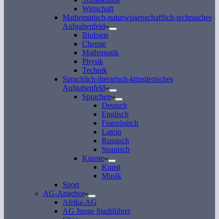
Wirtschaft
Mathematisch-naturwissenschaftlich-technisches
Aufgabenfeld
Biologie
Chemie
Mathematik
Physik
Technik
Sprachlich-literarisch-künstlerisches
Aufgabenfeld
Sprachen
Deutsch
Englisch
Französisch
Latein
Russisch
Spanisch
Künste
Kunst
Musik
Sport
AG-Angebot
Afrika-AG
AG Junge Stadtführer