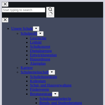
Zum
Inhalt
springen
Keine
Ergebnisse
Unsere Schule
Schulprofil
Geschichte
Leitbild
Schulkonzept
Digitalisierung
Entwicklungsplan
Hausordnung
Alarmplan
Karriere
Schulgemeinschaft
Schulleitungsteam
Kollegium
Schul- und Hausverwaltung
Förderverein
Beratungsteam
Schulsozialarbeiter/in
Berufs- und Studienberatung