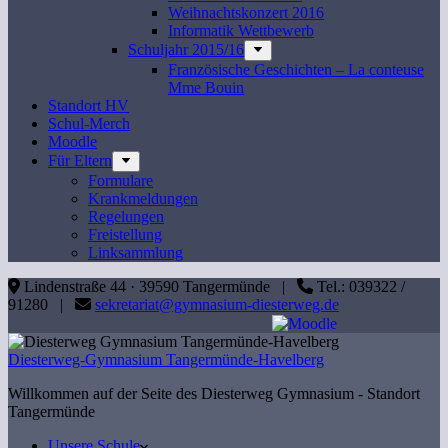
Weihnachtskonzert 2016
Informatik Wettbewerb
Schuljahr 2015/16
Französische Geschichten – La conteuse
Mme Bouin
Standort HV
Schul-Merch
Moodle
Für Eltern
Formulare
Krankmeldungen
Regelungen
Freistellung
Linksammlung
Lindenstraße 44 · 39590 Tangermünde |
Tel.: 039322 /
91280 |
sekretariat@gymnasium-diesterweg.de
Diesterweg-Gymnasium Tangermünde-Havelberg
Willkommen auf der Seite des Diesterweg Gymnasium - Standort
Tangermünde
Unsere Schule