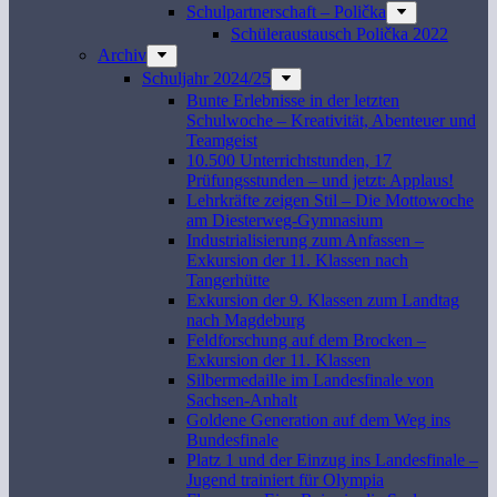
Schulpartnerschaft – Polička
Schüleraustausch Polička 2022
Archiv
Schuljahr 2024/25
Bunte Erlebnisse in der letzten
Schulwoche – Kreativität, Abenteuer und
Teamgeist
10.500 Unterrichtstunden, 17
Prüfungsstunden – und jetzt: Applaus!
Lehrkräfte zeigen Stil – Die Mottowoche
am Diesterweg-Gymnasium
Industrialisierung zum Anfassen –
Exkursion der 11. Klassen nach
Tangerhütte
Exkursion der 9. Klassen zum Landtag
nach Magdeburg
Feldforschung auf dem Brocken –
Exkursion der 11. Klassen
Silbermedaille im Landesfinale von
Sachsen-Anhalt
Goldene Generation auf dem Weg ins
Bundesfinale
Platz 1 und der Einzug ins Landesfinale –
Jugend trainiert für Olympia