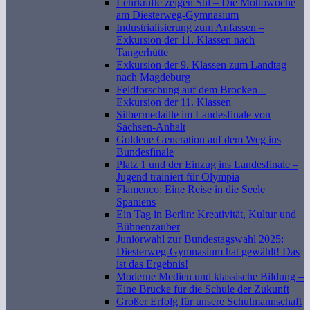
Lehrkräfte zeigen Stil – Die Mottowoche
am Diesterweg-Gymnasium
Industrialisierung zum Anfassen –
Exkursion der 11. Klassen nach
Tangerhütte
Exkursion der 9. Klassen zum Landtag
nach Magdeburg
Feldforschung auf dem Brocken –
Exkursion der 11. Klassen
Silbermedaille im Landesfinale von
Sachsen-Anhalt
Goldene Generation auf dem Weg ins
Bundesfinale
Platz 1 und der Einzug ins Landesfinale –
Jugend trainiert für Olympia
Flamenco: Eine Reise in die Seele
Spaniens
Ein Tag in Berlin: Kreativität, Kultur und
Bühnenzauber
Juniorwahl zur Bundestagswahl 2025:
Diesterweg-Gymnasium hat gewählt! Das
ist das Ergebnis!
Moderne Medien und klassische Bildung –
Eine Brücke für die Schule der Zukunft
Großer Erfolg für unsere Schulmannschaft