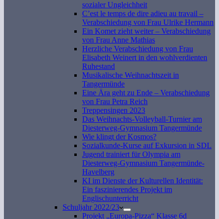
sozialer Ungleichheit
C’est le temps de dire adieu au travail –
Verabschiedung von Frau Ulrike Hermann
Ein Komet zieht weiter – Verabschiedung
von Frau Anne Mathias
Herzliche Verabschiedung von Frau
Elisabeth Weinert in den wohlverdienten
Ruhestand
Musikalische Weihnachtszeit in
Tangermünde
Eine Ära geht zu Ende – Verabschiedung
von Frau Petra Reich
Treppensingen 2023
Das Weihnachts-Volleyball-Turnier am
Diesterweg-Gymnasium Tangermünde
Wie klingt der Kosmos?
Sozialkunde-Kurse auf Exkursion in SDL
Jugend trainiert für Olympia am
Diesterweg-Gymnasium Tangermünde-
Havelberg
KI im Dienste der Kulturellen Identität:
Ein faszinierendes Projekt im
Englischunterricht
Schuljahr 2022/23
Projekt „Europa-Pizza“ Klasse 6d