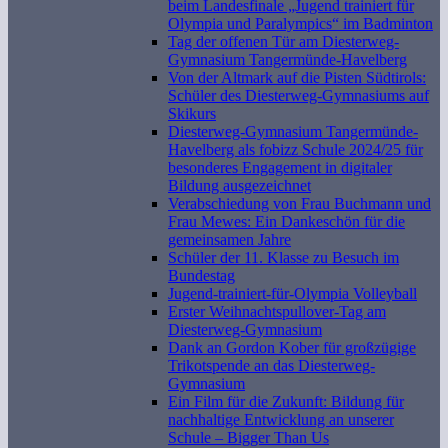
beim Landesfinale „Jugend trainiert für
Olympia und Paralympics“ im Badminton
Tag der offenen Tür am Diesterweg-
Gymnasium Tangermünde-Havelberg
Von der Altmark auf die Pisten Südtirols:
Schüler des Diesterweg-Gymnasiums auf
Skikurs
Diesterweg-Gymnasium Tangermünde-
Havelberg als fobizz Schule 2024/25 für
besonderes Engagement in digitaler
Bildung ausgezeichnet
Verabschiedung von Frau Buchmann und
Frau Mewes: Ein Dankeschön für die
gemeinsamen Jahre
Schüler der 11. Klasse zu Besuch im
Bundestag
Jugend-trainiert-für-Olympia Volleyball
Erster Weihnachtspullover-Tag am
Diesterweg-Gymnasium
Dank an Gordon Kober für großzügige
Trikotspende an das Diesterweg-
Gymnasium
Ein Film für die Zukunft: Bildung für
nachhaltige Entwicklung an unserer
Schule – Bigger Than Us