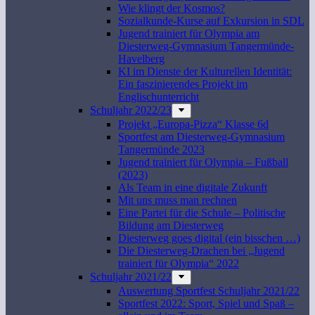
Wie klingt der Kosmos?
Sozialkunde-Kurse auf Exkursion in SDL
Jugend trainiert für Olympia am
Diesterweg-Gymnasium Tangermünde-
Havelberg
KI im Dienste der Kulturellen Identität:
Ein faszinierendes Projekt im
Englischunterricht
Schuljahr 2022/23
Projekt „Europa-Pizza“ Klasse 6d
Sportfest am Diesterweg-Gymnasium
Tangermünde 2023
Jugend trainiert für Olympia – Fußball
(2023)
Als Team in eine digitale Zukunft
Mit uns muss man rechnen
Eine Partei für die Schule – Politische
Bildung am Diesterweg
Diesterweg goes digital (ein bisschen …)
Die Diesterweg-Drachen bei „Jugend
trainiert für Olympia“ 2022
Schuljahr 2021/22
Auswertung Sportfest Schuljahr 2021/22
Sportfest 2022: Sport, Spiel und Spaß –