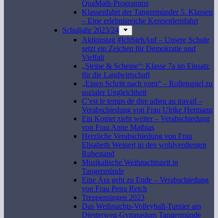
QuaMath-Programms
Klassenfahrt der Tangermünder 5. Klassen
– Eine erlebnisreiche Kennenlernfahrt
Schuljahr 2023/24
Aktionstag #IchStehAuf – Unsere Schule
setzt ein Zeichen für Demokratie und
Vielfalt
„Steine & Scheine“: Klasse 7a im Einsatz
für die Landwirtschaft
„Einen Schritt nach vorn“ – Rollenspiel zu
sozialer Ungleichheit
C’est le temps de dire adieu au travail –
Verabschiedung von Frau Ulrike Hermann
Ein Komet zieht weiter – Verabschiedung
von Frau Anne Mathias
Herzliche Verabschiedung von Frau
Elisabeth Weinert in den wohlverdienten
Ruhestand
Musikalische Weihnachtszeit in
Tangermünde
Eine Ära geht zu Ende – Verabschiedung
von Frau Petra Reich
Treppensingen 2023
Das Weihnachts-Volleyball-Turnier am
Diesterweg-Gymnasium Tangermünde