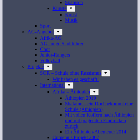
Spanisch
Künste
Kunst
Musik
Sport
AG-Angebot
Afrika-AG
AG Junge Stadtführer
Chor
Junior-Rangers
Volleyball
Projekte
SOR – Schule ohne Rassismus
Wir haben es geschafft!
International
Afrika – Äthiopien
Äthiopien 2019
Shafamu – ein Dorf bekommt eine
Schule (Äthiopien)
Mit vollen Koffern nach Äthiopien
und mit prägenden Eindrücken
zurück
Ein Äthiopien-Abenteuer 2014
Comenius Projekt 2007