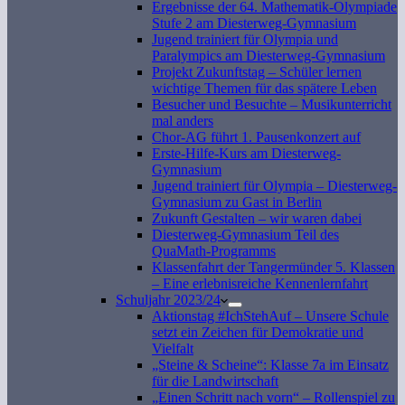
Ergebnisse der 64. Mathematik-Olympiade
Stufe 2 am Diesterweg-Gymnasium
Jugend trainiert für Olympia und
Paralympics am Diesterweg-Gymnasium
Projekt Zukunftstag – Schüler lernen
wichtige Themen für das spätere Leben
Besucher und Besuchte – Musikunterricht
mal anders
Chor-AG führt 1. Pausenkonzert auf
Erste-Hilfe-Kurs am Diesterweg-
Gymnasium
Jugend trainiert für Olympia – Diesterweg-
Gymnasium zu Gast in Berlin
Zukunft Gestalten – wir waren dabei
Diesterweg-Gymnasium Teil des
QuaMath-Programms
Klassenfahrt der Tangermünder 5. Klassen
– Eine erlebnisreiche Kennenlernfahrt
Schuljahr 2023/24
Aktionstag #IchStehAuf – Unsere Schule
setzt ein Zeichen für Demokratie und
Vielfalt
„Steine & Scheine“: Klasse 7a im Einsatz
für die Landwirtschaft
„Einen Schritt nach vorn“ – Rollenspiel zu