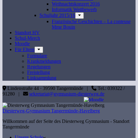
Weihnachtskonzert 2016
Informatik Wettbewerb
Schuljahr 2015/16
Französische Geschichten – La conteuse
Mme Bouin
Standort HV
Schul-Merch
Moodle
Für Eltern
Formulare
Krankmeldungen
Regelungen
Freistellung
Linksammlung
Lindenstraße 44 · 39590 Tangermünde |
Tel.: 039322 /
91280 |
sekretariat@gymnasium-diesterweg.de
Diesterweg-Gymnasium Tangermünde-Havelberg
Willkommen auf der Seite des Diesterweg Gymnasium - Standort
Tangermünde
Unsere Schule