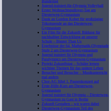
Bundestag
Jugend-trainiert-für-Olympia Volleyball
Erster Weihnachtspullover-Tag am
Diesterweg-Gymnasium
Dank an Gordon Kober für großzügige
Trikotspende an das Diesterweg-
Gymnasium
Ein Film für die Zukunft: Bildung für
nachhaltige Entwicklung an unserer
Schule – Bigger Than Us
Ergebnisse der 64. Mathematik-Olympiade
Stufe 2 am Diesterweg-Gymnasium
Jugend trainiert für Olympia und
Paralympics am Diesterweg-Gymnasium
Projekt Zukunftstag – Schüler lernen
wichtige Themen für das spätere Leben
Besucher und Besuchte – Musikunterricht
mal anders
Chor-AG führt 1. Pausenkonzert auf
Erste-Hilfe-Kurs am Diesterweg-
Gymnasium
Jugend trainiert für Olympia – Diesterweg-
Gymnasium zu Gast in Berlin
Zukunft Gestalten – wir waren dabei
Diesterweg-Gymnasium Teil des