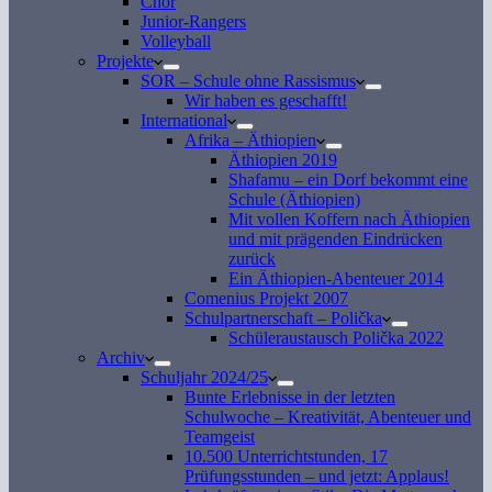
Chor
Junior-Rangers
Volleyball
Projekte
SOR – Schule ohne Rassismus
Wir haben es geschafft!
International
Afrika – Äthiopien
Äthiopien 2019
Shafamu – ein Dorf bekommt eine
Schule (Äthiopien)
Mit vollen Koffern nach Äthiopien
und mit prägenden Eindrücken
zurück
Ein Äthiopien-Abenteuer 2014
Comenius Projekt 2007
Schulpartnerschaft – Polička
Schüleraustausch Polička 2022
Archiv
Schuljahr 2024/25
Bunte Erlebnisse in der letzten
Schulwoche – Kreativität, Abenteuer und
Teamgeist
10.500 Unterrichtstunden, 17
Prüfungsstunden – und jetzt: Applaus!