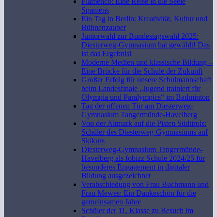
Flamenco: Eine Reise in die Seele
Spaniens
Ein Tag in Berlin: Kreativität, Kultur und
Bühnenzauber
Juniorwahl zur Bundestagswahl 2025:
Diesterweg-Gymnasium hat gewählt! Das
ist das Ergebnis!
Moderne Medien und klassische Bildung –
Eine Brücke für die Schule der Zukunft
Großer Erfolg für unsere Schulmannschaft
beim Landesfinale „Jugend trainiert für
Olympia und Paralympics“ im Badminton
Tag der offenen Tür am Diesterweg-
Gymnasium Tangermünde-Havelberg
Von der Altmark auf die Pisten Südtirols:
Schüler des Diesterweg-Gymnasiums auf
Skikurs
Diesterweg-Gymnasium Tangermünde-
Havelberg als fobizz Schule 2024/25 für
besonderes Engagement in digitaler
Bildung ausgezeichnet
Verabschiedung von Frau Buchmann und
Frau Mewes: Ein Dankeschön für die
gemeinsamen Jahre
Schüler der 11. Klasse zu Besuch im