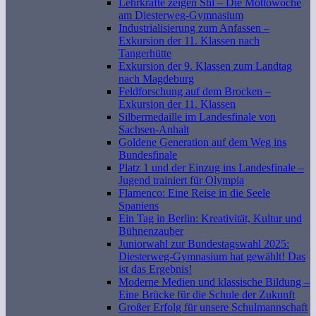
Lehrkräfte zeigen Stil – Die Mottowoche
am Diesterweg-Gymnasium
Industrialisierung zum Anfassen –
Exkursion der 11. Klassen nach
Tangerhütte
Exkursion der 9. Klassen zum Landtag
nach Magdeburg
Feldforschung auf dem Brocken –
Exkursion der 11. Klassen
Silbermedaille im Landesfinale von
Sachsen-Anhalt
Goldene Generation auf dem Weg ins
Bundesfinale
Platz 1 und der Einzug ins Landesfinale –
Jugend trainiert für Olympia
Flamenco: Eine Reise in die Seele
Spaniens
Ein Tag in Berlin: Kreativität, Kultur und
Bühnenzauber
Juniorwahl zur Bundestagswahl 2025:
Diesterweg-Gymnasium hat gewählt! Das
ist das Ergebnis!
Moderne Medien und klassische Bildung –
Eine Brücke für die Schule der Zukunft
Großer Erfolg für unsere Schulmannschaft