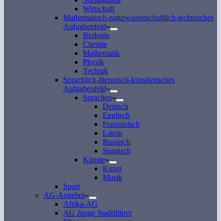
Wirtschaft
Mathematisch-naturwissenschaftlich-technisches
Aufgabenfeld
Biologie
Chemie
Mathematik
Physik
Technik
Sprachlich-literarisch-künstlerisches
Aufgabenfeld
Sprachen
Deutsch
Englisch
Französisch
Latein
Russisch
Spanisch
Künste
Kunst
Musik
Sport
AG-Angebot
Afrika-AG
AG Junge Stadtführer