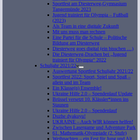
Sportfest am Diesterweg-Gymnasium
Tangermünde 2023
Jugend trainiert für Olympia – Fußball
(2023)
Als Team in eine digitale Zukunft
Mit uns muss man rechnen
Eine Partei für die Schule – Politische
Bildung am Diesterweg
Diesterweg goes digital (ein bisschen …)
Die Diesterweg-Drachen bei „Jugend
trainiert für Olympia“ 2022
Schuljahr 2021/22
Auswertung Sportfest Schuljahr 2021/22
Sportfest 2022: Sport, Spiel und Spaß –
allein und im Team
Ein Klasse(n) Ensemble!
Ukraine Hilfe 2.0 – Spendenlauf Update
Brüssel versetzt 10. Klässler*innen ins
Staunen
Ukraine Hilfe 2.0 – Spendenlauf
Duzhe dyakuyu!
UKRAINE – Auch WIR können helfen!
Zwischen Lasergame und Adventure Park
61. Mathematik-Olympiade (2. Stufe)
Weihnachten – ein Fest für Jung und Alt