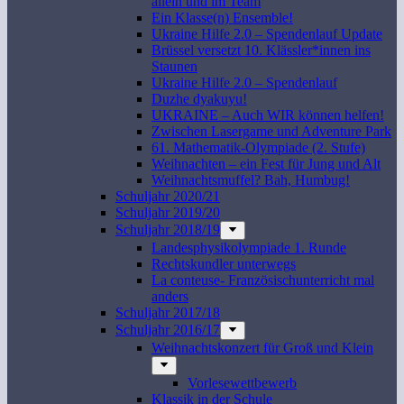
allein und im Team
Ein Klasse(n) Ensemble!
Ukraine Hilfe 2.0 – Spendenlauf Update
Brüssel versetzt 10. Klässler*innen ins
Staunen
Ukraine Hilfe 2.0 – Spendenlauf
Duzhe dyakuyu!
UKRAINE – Auch WIR können helfen!
Zwischen Lasergame und Adventure Park
61. Mathematik-Olympiade (2. Stufe)
Weihnachten – ein Fest für Jung und Alt
Weihnachtsmuffel? Bah, Humbug!
Schuljahr 2020/21
Schuljahr 2019/20
Schuljahr 2018/19
Landesphysikolympiade 1. Runde
Rechtskundler unterwegs
La conteuse- Französischunterricht mal
anders
Schuljahr 2017/18
Schuljahr 2016/17
Weihnachtskonzert für Groß und Klein
Vorlesewettbewerb
Klassik in der Schule