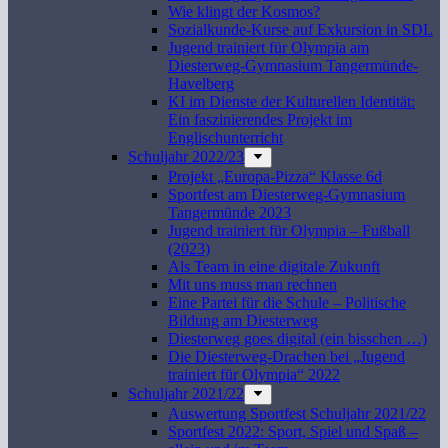
Wie klingt der Kosmos?
Sozialkunde-Kurse auf Exkursion in SDL
Jugend trainiert für Olympia am
Diesterweg-Gymnasium Tangermünde-
Havelberg
KI im Dienste der Kulturellen Identität:
Ein faszinierendes Projekt im
Englischunterricht
Schuljahr 2022/23
Projekt „Europa-Pizza“ Klasse 6d
Sportfest am Diesterweg-Gymnasium
Tangermünde 2023
Jugend trainiert für Olympia – Fußball
(2023)
Als Team in eine digitale Zukunft
Mit uns muss man rechnen
Eine Partei für die Schule – Politische
Bildung am Diesterweg
Diesterweg goes digital (ein bisschen …)
Die Diesterweg-Drachen bei „Jugend
trainiert für Olympia“ 2022
Schuljahr 2021/22
Auswertung Sportfest Schuljahr 2021/22
Sportfest 2022: Sport, Spiel und Spaß –