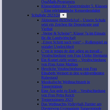
QuaMath-Programms
Klassenfahrt der Tangermünder 5. Klassen
– Eine erlebnisreiche Kennenlernfahrt
Schuljahr 2023/24
Aktionstag #IchStehAuf – Unsere Schule
setzt ein Zeichen für Demokratie und
Vielfalt
„Steine & Scheine“: Klasse 7a im Einsatz
für die Landwirtschaft
„Einen Schritt nach vorn“ – Rollenspiel zu
sozialer Ungleichheit
C’est le temps de dire adieu au travail –
Verabschiedung von Frau Ulrike Hermann
Ein Komet zieht weiter – Verabschiedung
von Frau Anne Mathias
Herzliche Verabschiedung von Frau
Elisabeth Weinert in den wohlverdienten
Ruhestand
Musikalische Weihnachtszeit in
Tangermünde
Eine Ära geht zu Ende – Verabschiedung
von Frau Petra Reich
Treppensingen 2023
Das Weihnachts-Volleyball-Turnier am
Diesterweg-Gymnasium Tangermünde