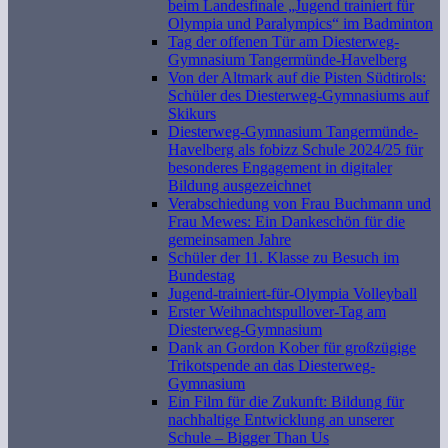
beim Landesfinale „Jugend trainiert für
Olympia und Paralympics“ im Badminton
Tag der offenen Tür am Diesterweg-
Gymnasium Tangermünde-Havelberg
Von der Altmark auf die Pisten Südtirols:
Schüler des Diesterweg-Gymnasiums auf
Skikurs
Diesterweg-Gymnasium Tangermünde-
Havelberg als fobizz Schule 2024/25 für
besonderes Engagement in digitaler
Bildung ausgezeichnet
Verabschiedung von Frau Buchmann und
Frau Mewes: Ein Dankeschön für die
gemeinsamen Jahre
Schüler der 11. Klasse zu Besuch im
Bundestag
Jugend-trainiert-für-Olympia Volleyball
Erster Weihnachtspullover-Tag am
Diesterweg-Gymnasium
Dank an Gordon Kober für großzügige
Trikotspende an das Diesterweg-
Gymnasium
Ein Film für die Zukunft: Bildung für
nachhaltige Entwicklung an unserer
Schule – Bigger Than Us