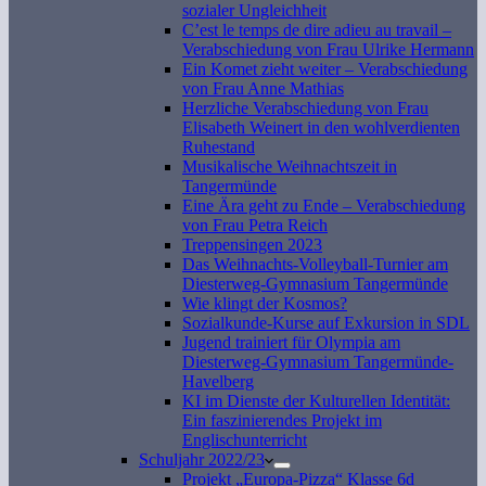
sozialer Ungleichheit
C’est le temps de dire adieu au travail –
Verabschiedung von Frau Ulrike Hermann
Ein Komet zieht weiter – Verabschiedung
von Frau Anne Mathias
Herzliche Verabschiedung von Frau
Elisabeth Weinert in den wohlverdienten
Ruhestand
Musikalische Weihnachtszeit in
Tangermünde
Eine Ära geht zu Ende – Verabschiedung
von Frau Petra Reich
Treppensingen 2023
Das Weihnachts-Volleyball-Turnier am
Diesterweg-Gymnasium Tangermünde
Wie klingt der Kosmos?
Sozialkunde-Kurse auf Exkursion in SDL
Jugend trainiert für Olympia am
Diesterweg-Gymnasium Tangermünde-
Havelberg
KI im Dienste der Kulturellen Identität:
Ein faszinierendes Projekt im
Englischunterricht
Schuljahr 2022/23
Projekt „Europa-Pizza“ Klasse 6d