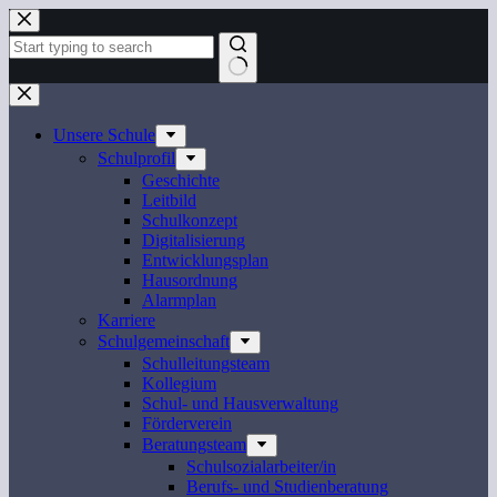
Zum
Inhalt
springen
Keine
Ergebnisse
Unsere Schule
Schulprofil
Geschichte
Leitbild
Schulkonzept
Digitalisierung
Entwicklungsplan
Hausordnung
Alarmplan
Karriere
Schulgemeinschaft
Schulleitungsteam
Kollegium
Schul- und Hausverwaltung
Förderverein
Beratungsteam
Schulsozialarbeiter/in
Berufs- und Studienberatung