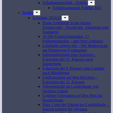
Schulpartnerschaft – Polička
Schüleraustausch Polička 2022
Archiv
Schuljahr 2024/25
Bunte Erlebnisse in der letzten
Schulwoche – Kreativität, Abenteuer und
Teamgeist
10.500 Unterrichtstunden, 17
Prüfungsstunden – und jetzt: Applaus!
Lehrkräfte zeigen Stil – Die Mottowoche
am Diesterweg-Gymnasium
Industrialisierung zum Anfassen –
Exkursion der 11. Klassen nach
Tangerhütte
Exkursion der 9. Klassen zum Landtag
nach Magdeburg
Feldforschung auf dem Brocken –
Exkursion der 11. Klassen
Silbermedaille im Landesfinale von
Sachsen-Anhalt
Goldene Generation auf dem Weg ins
Bundesfinale
Platz 1 und der Einzug ins Landesfinale –
Jugend trainiert für Olympia