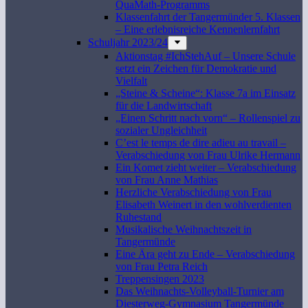
QuaMath-Programms
Klassenfahrt der Tangermünder 5. Klassen
– Eine erlebnisreiche Kennenlernfahrt
Schuljahr 2023/24
Aktionstag #IchStehAuf – Unsere Schule
setzt ein Zeichen für Demokratie und
Vielfalt
„Steine & Scheine“: Klasse 7a im Einsatz
für die Landwirtschaft
„Einen Schritt nach vorn“ – Rollenspiel zu
sozialer Ungleichheit
C’est le temps de dire adieu au travail –
Verabschiedung von Frau Ulrike Hermann
Ein Komet zieht weiter – Verabschiedung
von Frau Anne Mathias
Herzliche Verabschiedung von Frau
Elisabeth Weinert in den wohlverdienten
Ruhestand
Musikalische Weihnachtszeit in
Tangermünde
Eine Ära geht zu Ende – Verabschiedung
von Frau Petra Reich
Treppensingen 2023
Das Weihnachts-Volleyball-Turnier am
Diesterweg-Gymnasium Tangermünde