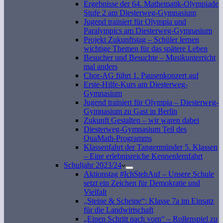
Ergebnisse der 64. Mathematik-Olympiade
Stufe 2 am Diesterweg-Gymnasium
Jugend trainiert für Olympia und
Paralympics am Diesterweg-Gymnasium
Projekt Zukunftstag – Schüler lernen
wichtige Themen für das spätere Leben
Besucher und Besuchte – Musikunterricht
mal anders
Chor-AG führt 1. Pausenkonzert auf
Erste-Hilfe-Kurs am Diesterweg-
Gymnasium
Jugend trainiert für Olympia – Diesterweg-
Gymnasium zu Gast in Berlin
Zukunft Gestalten – wir waren dabei
Diesterweg-Gymnasium Teil des
QuaMath-Programms
Klassenfahrt der Tangermünder 5. Klassen
– Eine erlebnisreiche Kennenlernfahrt
Schuljahr 2023/24
Aktionstag #IchStehAuf – Unsere Schule
setzt ein Zeichen für Demokratie und
Vielfalt
„Steine & Scheine“: Klasse 7a im Einsatz
für die Landwirtschaft
„Einen Schritt nach vorn“ – Rollenspiel zu