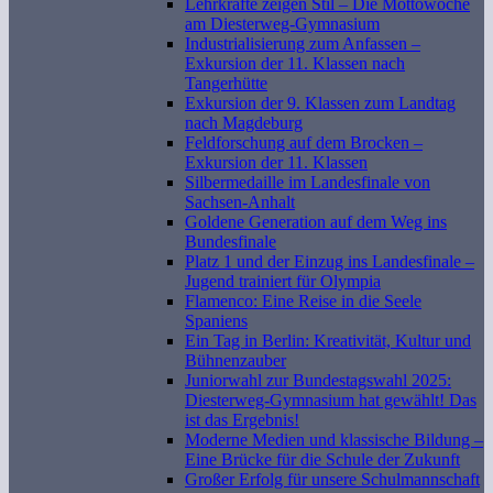
Lehrkräfte zeigen Stil – Die Mottowoche
am Diesterweg-Gymnasium
Industrialisierung zum Anfassen –
Exkursion der 11. Klassen nach
Tangerhütte
Exkursion der 9. Klassen zum Landtag
nach Magdeburg
Feldforschung auf dem Brocken –
Exkursion der 11. Klassen
Silbermedaille im Landesfinale von
Sachsen-Anhalt
Goldene Generation auf dem Weg ins
Bundesfinale
Platz 1 und der Einzug ins Landesfinale –
Jugend trainiert für Olympia
Flamenco: Eine Reise in die Seele
Spaniens
Ein Tag in Berlin: Kreativität, Kultur und
Bühnenzauber
Juniorwahl zur Bundestagswahl 2025:
Diesterweg-Gymnasium hat gewählt! Das
ist das Ergebnis!
Moderne Medien und klassische Bildung –
Eine Brücke für die Schule der Zukunft
Großer Erfolg für unsere Schulmannschaft