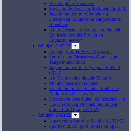
Wie klingt der Kosmos?
Sozialkunde-Kurse auf Exkursion in SDL
Jugend trainiert für Olympia am
Diesterweg-Gymnasium Tangermünde-
Havelberg
KI im Dienste der Kulturellen Identität:
Ein faszinierendes Projekt im
Englischunterricht
Schuljahr 2022/23
Projekt „Europa-Pizza“ Klasse 6d
Sportfest am Diesterweg-Gymnasium
Tangermünde 2023
Jugend trainiert für Olympia – Fußball
(2023)
Als Team in eine digitale Zukunft
Mit uns muss man rechnen
Eine Partei für die Schule – Politische
Bildung am Diesterweg
Diesterweg goes digital (ein bisschen …)
Die Diesterweg-Drachen bei „Jugend
trainiert für Olympia“ 2022
Schuljahr 2021/22
Auswertung Sportfest Schuljahr 2021/22
Sportfest 2022: Sport, Spiel und Spaß –