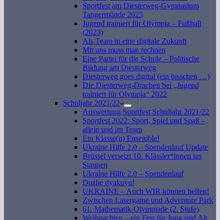
Sportfest am Diesterweg-Gymnasium
Tangermünde 2023
Jugend trainiert für Olympia – Fußball
(2023)
Als Team in eine digitale Zukunft
Mit uns muss man rechnen
Eine Partei für die Schule – Politische
Bildung am Diesterweg
Diesterweg goes digital (ein bisschen …)
Die Diesterweg-Drachen bei „Jugend
trainiert für Olympia“ 2022
Schuljahr 2021/22
Auswertung Sportfest Schuljahr 2021/22
Sportfest 2022: Sport, Spiel und Spaß –
allein und im Team
Ein Klasse(n) Ensemble!
Ukraine Hilfe 2.0 – Spendenlauf Update
Brüssel versetzt 10. Klässler*innen ins
Staunen
Ukraine Hilfe 2.0 – Spendenlauf
Duzhe dyakuyu!
UKRAINE – Auch WIR können helfen!
Zwischen Lasergame und Adventure Park
61. Mathematik-Olympiade (2. Stufe)
Weihnachten – ein Fest für Jung und Alt