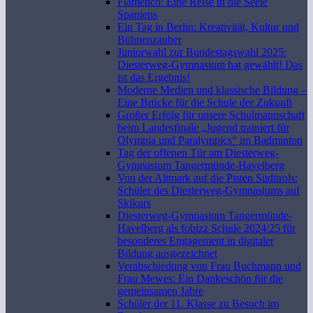
Flamenco: Eine Reise in die Seele
Spaniens
Ein Tag in Berlin: Kreativität, Kultur und
Bühnenzauber
Juniorwahl zur Bundestagswahl 2025:
Diesterweg-Gymnasium hat gewählt! Das
ist das Ergebnis!
Moderne Medien und klassische Bildung –
Eine Brücke für die Schule der Zukunft
Großer Erfolg für unsere Schulmannschaft
beim Landesfinale „Jugend trainiert für
Olympia und Paralympics“ im Badminton
Tag der offenen Tür am Diesterweg-
Gymnasium Tangermünde-Havelberg
Von der Altmark auf die Pisten Südtirols:
Schüler des Diesterweg-Gymnasiums auf
Skikurs
Diesterweg-Gymnasium Tangermünde-
Havelberg als fobizz Schule 2024/25 für
besonderes Engagement in digitaler
Bildung ausgezeichnet
Verabschiedung von Frau Buchmann und
Frau Mewes: Ein Dankeschön für die
gemeinsamen Jahre
Schüler der 11. Klasse zu Besuch im