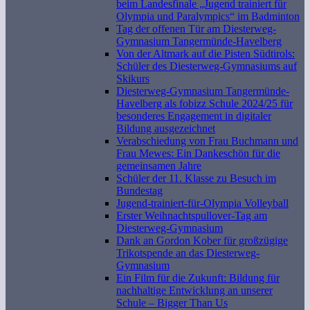
beim Landesfinale „Jugend trainiert für
Olympia und Paralympics“ im Badminton
Tag der offenen Tür am Diesterweg-
Gymnasium Tangermünde-Havelberg
Von der Altmark auf die Pisten Südtirols:
Schüler des Diesterweg-Gymnasiums auf
Skikurs
Diesterweg-Gymnasium Tangermünde-
Havelberg als fobizz Schule 2024/25 für
besonderes Engagement in digitaler
Bildung ausgezeichnet
Verabschiedung von Frau Buchmann und
Frau Mewes: Ein Dankeschön für die
gemeinsamen Jahre
Schüler der 11. Klasse zu Besuch im
Bundestag
Jugend-trainiert-für-Olympia Volleyball
Erster Weihnachtspullover-Tag am
Diesterweg-Gymnasium
Dank an Gordon Kober für großzügige
Trikotspende an das Diesterweg-
Gymnasium
Ein Film für die Zukunft: Bildung für
nachhaltige Entwicklung an unserer
Schule – Bigger Than Us