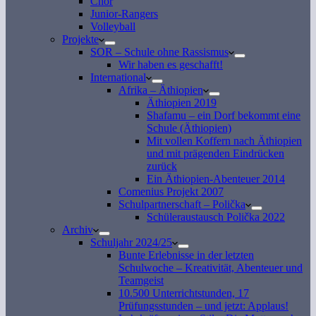
Chor
Junior-Rangers
Volleyball
Projekte
SOR – Schule ohne Rassismus
Wir haben es geschafft!
International
Afrika – Äthiopien
Äthiopien 2019
Shafamu – ein Dorf bekommt eine
Schule (Äthiopien)
Mit vollen Koffern nach Äthiopien
und mit prägenden Eindrücken
zurück
Ein Äthiopien-Abenteuer 2014
Comenius Projekt 2007
Schulpartnerschaft – Polička
Schüleraustausch Polička 2022
Archiv
Schuljahr 2024/25
Bunte Erlebnisse in der letzten
Schulwoche – Kreativität, Abenteuer und
Teamgeist
10.500 Unterrichtstunden, 17
Prüfungsstunden – und jetzt: Applaus!