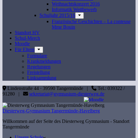
Weihnachtskonzert 2016
Informatik Wettbewerb
Schuljahr 2015/16
Französische Geschichten – La conteuse
Mme Bouin
Standort HV
Schul-Merch
Moodle
Für Eltern
Formulare
Krankmeldungen
Regelungen
Freistellung
Linksammlung
Lindenstraße 44 · 39590 Tangermünde |
Tel.: 039322 /
91280 |
sekretariat@gymnasium-diesterweg.de
Diesterweg-Gymnasium Tangermünde-Havelberg
Willkommen auf der Seite des Diesterweg Gymnasium - Standort
Tangermünde
Unsere Schule