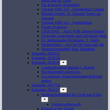
allein und im Team
Ein Klasse(n) Ensemble!
Ukraine Hilfe 2.0 – Spendenlauf Update
Brüssel versetzt 10. Klässler*innen ins
Staunen
Ukraine Hilfe 2.0 – Spendenlauf
Duzhe dyakuyu!
UKRAINE – Auch WIR können helfen!
Zwischen Lasergame und Adventure Park
61. Mathematik-Olympiade (2. Stufe)
Weihnachten – ein Fest für Jung und Alt
Weihnachtsmuffel? Bah, Humbug!
Schuljahr 2020/21
Schuljahr 2019/20
Schuljahr 2018/19
Landesphysikolympiade 1. Runde
Rechtskundler unterwegs
La conteuse- Französischunterricht mal
anders
Schuljahr 2017/18
Schuljahr 2016/17
Weihnachtskonzert für Groß und Klein
Vorlesewettbewerb
Klassik in der Schule