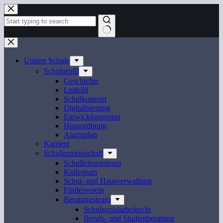
Zum
Inhalt
springen
Keine
Ergebnisse
Unsere Schule
Schulprofil
Geschichte
Leitbild
Schulkonzept
Digitalisierung
Entwicklungsplan
Hausordnung
Alarmplan
Karriere
Schulgemeinschaft
Schulleitungsteam
Kollegium
Schul- und Hausverwaltung
Förderverein
Beratungsteam
Schulsozialarbeiter/in
Berufs- und Studienberatung