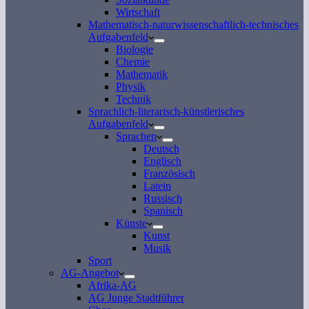
Wirtschaft
Mathematisch-naturwissenschaftlich-technisches
Aufgabenfeld
Biologie
Chemie
Mathematik
Physik
Technik
Sprachlich-literarisch-künstlerisches
Aufgabenfeld
Sprachen
Deutsch
Englisch
Französisch
Latein
Russisch
Spanisch
Künste
Kunst
Musik
Sport
AG-Angebot
Afrika-AG
AG Junge Stadtführer