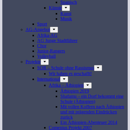
Spanisch
Künste
Kunst
Musik
Sport
AG-Angebot
Afrika-AG
AG Junge Stadtführer
Chor
Junior-Rangers
Volleyball
Projekte
SOR – Schule ohne Rassismus
Wir haben es geschafft!
International
Afrika – Äthiopien
Äthiopien 2019
Shafamu – ein Dorf bekommt eine
Schule (Äthiopien)
Mit vollen Koffern nach Äthiopien
und mit prägenden Eindrücken
zurück
Ein Äthiopien-Abenteuer 2014
Comenius Projekt 2007