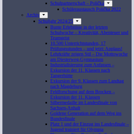
Schulpartnerschaft – Polička
Schüleraustausch Polička 2022
Archiv
Schuljahr 2024/25
Bunte Erlebnisse in der letzten
Schulwoche – Kreativität, Abenteuer und
Teamgeist
10.500 Unterrichtstunden, 17
Prüfungsstunden – und jetzt: Applaus!
Lehrkräfte zeigen Stil – Die Mottowoche
am Diesterweg-Gymnasium
Industrialisierung zum Anfassen –
Exkursion der 11. Klassen nach
Tangerhütte
Exkursion der 9. Klassen zum Landtag
nach Magdeburg
Feldforschung auf dem Brocken –
Exkursion der 11. Klassen
Silbermedaille im Landesfinale von
Sachsen-Anhalt
Goldene Generation auf dem Weg ins
Bundesfinale
Platz 1 und der Einzug ins Landesfinale –
Jugend trainiert für Olympia