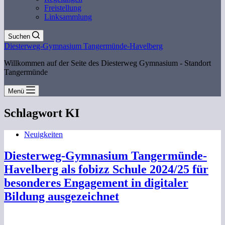
Freistellung
Linksammlung
Suchen
Diesterweg-Gymnasium Tangermünde-Havelberg
Willkommen auf der Seite des Diesterweg Gymnasium - Standort
Tangermünde
Menü
Schlagwort
KI
Neuigkeiten
Diesterweg-Gymnasium Tangermünde-
Havelberg als fobizz Schule 2024/25 für
besonderes Engagement in digitaler
Bildung ausgezeichnet