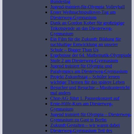
Bundestag
Jugend-trainiert-für-Olympia Volleyball
Erster Weihnachtspullover-Tag am
Diesterweg-Gymnasium
Dank an Gordon Kober für großzügige
Trikotspende an das Diesterweg-
Gymnasium
Ein Film für die Zukunft: Bildung für
nachhaltige Entwicklung an unserer
Schule – Bigger Than Us
Ergebnisse der 64. Mathematik-Olympiade
Stufe 2 am Diesterweg-Gymnasium
Jugend trainiert für Olympia und
Paralympics am Diesterweg-Gymnasium
Projekt Zukunftstag – Schüler lernen
wichtige Themen für das spätere Leben
Besucher und Besuchte – Musikunterricht
mal anders
Chor-AG führt 1. Pausenkonzert auf
Erste-Hilfe-Kurs am Diesterweg-
Gymnasium
Jugend trainiert für Olympia – Diesterweg-
Gymnasium zu Gast in Berlin
Zukunft Gestalten – wir waren dabei
Diesterweg-Gymnasium Teil des