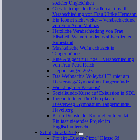
sozialer Ungleichheit
C’est le temps de dire adieu au travail –
Verabschiedung von Frau Ulrike Hermann
Ein Komet zieht weiter – Verabschiedung
von Frau Anne Mathias
Herzliche Verabschiedung von Frau
Elisabeth Weinert in den wohlverdienten
Ruhestand
Musikalische Weihnachtszeit in
Tangermünde
Eine Ära geht zu Ende – Verabschiedung
von Frau Petra Reich
Treppensingen 2023
Das Weihnachts-Volleyball-Turnier am
Diesterweg-Gymnasium Tangermünde
Wie klingt der Kosmos?
Sozialkunde-Kurse auf Exkursion in SDL
Jugend trainiert für Olympia am
Diesterweg-Gymnasium Tangermünde-
Havelberg
KI im Dienste der Kulturellen Identität:
Ein faszinierendes Projekt im
Englischunterricht
Schuljahr 2022/23
Projekt „Europa-Pizza“ Klasse 6d