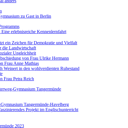
al anders
m
Gymnasium zu Gast in Berlin
-Programms
 Eine erlebnisreiche Kennenlernfahrt
zt ein Zeichen für Demokratie und Vielfalt
r die Landwirtschaft
ozialer Ungleichheit
Verabschiedung von Frau Ulrike Hermann
on Frau Anne Mathias
th Weinert in den wohlverdienten Ruhestand
de
n Frau Petra Reich
esterweg-Gymnasium Tangermünde
weg-Gymnasium Tangermünde-Havelberg
 faszinierendes Projekt im Englischunterricht
ermünde 2023