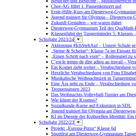
Besucher und Besuchte – Musikunterricht m
Chor-AG führt 1. Pausenkonzert auf
Erste-Hilfe-Kurs am Diesterweg-Gymnasiu
Jugend trainiert für Olympia – Diesterweg-
Zukunft Gestalten – wir waren dabei
Diesterweg-Gymnasium Teil des QuaMath
Klassenfahrt der Tangermünder 5. Klassen –
Schuljahr 2023/24
Aktionstag #IchStehAuf – Unsere Schule set
„Steine & Scheine“: Klasse 7a im Einsatz fü
„Einen Schritt nach vorn“ – Rollenspiel zu s
C’est le temps de dire adieu au travail – 
Ein Komet zieht weiter – Verabschiedung v
Herzliche Verabschiedung von Frau Elisabe
Musikalische Weihnachtszeit in Tangermün
Eine Ära geht zu Ende – Verabschiedung vo
Treppensingen 2023
Das Weihnachts-Volleyball-Turnier am Di
Wie klingt der Kosmos?
Sozialkunde-Kurse auf Exkursion in SDL
Jugend trainiert für Olympia am Diester
KI im Dienste der Kulturellen Identität: Ein
Schuljahr 2022/23
Projekt „Europa-Pizza“ Klasse 6d
Sportfest am Diesterweg-Gymnasium Tang