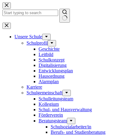
Zum
Inhalt
springen
Keine
Ergebnisse
Unsere Schule
Schulprofil
Geschichte
Leitbild
Schulkonzept
Digitalisierung
Entwicklungsplan
Hausordnung
Alarmplan
Karriere
Schulgemeinschaft
Schulleitungsteam
Kollegium
Schul- und Hausverwaltung
Förderverein
Beratungsteam
Schulsozialarbeiter/in
Berufs- und Studienberatung