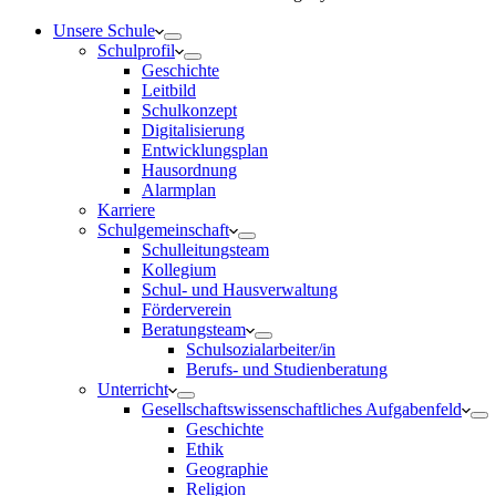
Unsere Schule
Schulprofil
Geschichte
Leitbild
Schulkonzept
Digitalisierung
Entwicklungsplan
Hausordnung
Alarmplan
Karriere
Schulgemeinschaft
Schulleitungsteam
Kollegium
Schul- und Hausverwaltung
Förderverein
Beratungsteam
Schulsozialarbeiter/in
Berufs- und Studienberatung
Unterricht
Gesellschaftswissenschaftliches Aufgabenfeld
Geschichte
Ethik
Geographie
Religion