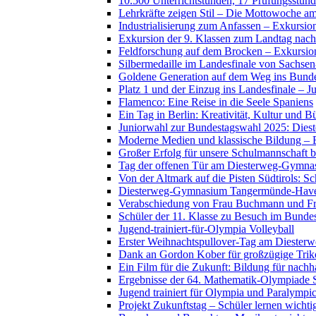
10.500 Unterrichtstunden, 17 Prüfungsstund
Lehrkräfte zeigen Stil – Die Mottowoche 
Industrialisierung zum Anfassen – Exkursio
Exkursion der 9. Klassen zum Landtag nac
Feldforschung auf dem Brocken – Exkursion
Silbermedaille im Landesfinale von Sachse
Goldene Generation auf dem Weg ins Bunde
Platz 1 und der Einzug ins Landesfinale – Ju
Flamenco: Eine Reise in die Seele Spaniens
Ein Tag in Berlin: Kreativität, Kultur und 
Juniorwahl zur Bundestagswahl 2025: Diest
Moderne Medien und klassische Bildung – E
Großer Erfolg für unsere Schulmannschaft 
Tag der offenen Tür am Diesterweg-Gymn
Von der Altmark auf die Pisten Südtirols: 
Diesterweg-Gymnasium Tangermünde-Havelber
Verabschiedung von Frau Buchmann und Fr
Schüler der 11. Klasse zu Besuch im Bunde
Jugend-trainiert-für-Olympia Volleyball
Erster Weihnachtspullover-Tag am Dieste
Dank an Gordon Kober für großzügige Tri
Ein Film für die Zukunft: Bildung für nach
Ergebnisse der 64. Mathematik-Olympiade
Jugend trainiert für Olympia und Paralym
Projekt Zukunftstag – Schüler lernen wicht