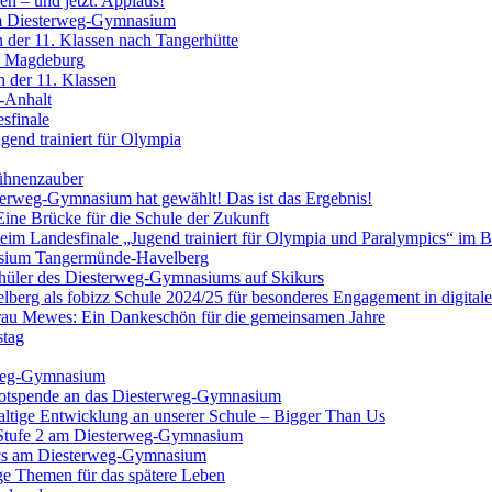
en – und jetzt: Applaus!
am Diesterweg-Gymnasium
n der 11. Klassen nach Tangerhütte
h Magdeburg
 der 11. Klassen
n-Anhalt
sfinale
gend trainiert für Olympia
Bühnenzauber
erweg-Gymnasium hat gewählt! Das ist das Ergebnis!
ine Brücke für die Schule der Zukunft
beim Landesfinale „Jugend trainiert für Olympia und Paralympics“ im 
asium Tangermünde-Havelberg
Schüler des Diesterweg-Gymnasiums auf Skikurs
g als fobizz Schule 2024/25 für besonderes Engagement in digitale
au Mewes: Ein Dankeschön für die gemeinsamen Jahre
stag
rweg-Gymnasium
kotspende an das Diesterweg-Gymnasium
haltige Entwicklung an unserer Schule – Bigger Than Us
 Stufe 2 am Diesterweg-Gymnasium
pics am Diesterweg-Gymnasium
ige Themen für das spätere Leben