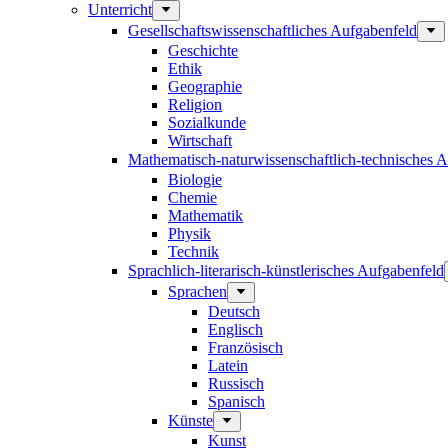
Unterricht
Gesellschaftswissenschaftliches Aufgabenfeld
Geschichte
Ethik
Geographie
Religion
Sozialkunde
Wirtschaft
Mathematisch-naturwissenschaftlich-technisches 
Biologie
Chemie
Mathematik
Physik
Technik
Sprachlich-literarisch-künstlerisches Aufgabenfeld
Sprachen
Deutsch
Englisch
Französisch
Latein
Russisch
Spanisch
Künste
Kunst