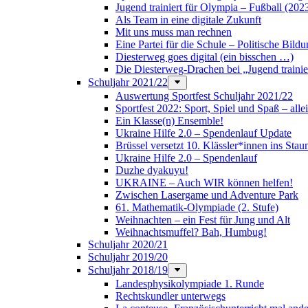
Jugend trainiert für Olympia – Fußball (202
Als Team in eine digitale Zukunft
Mit uns muss man rechnen
Eine Partei für die Schule – Politische Bil
Diesterweg goes digital (ein bisschen …)
Die Diesterweg-Drachen bei „Jugend trainie
Schuljahr 2021/22
Auswertung Sportfest Schuljahr 2021/22
Sportfest 2022: Sport, Spiel und Spaß – all
Ein Klasse(n) Ensemble!
Ukraine Hilfe 2.0 – Spendenlauf Update
Brüssel versetzt 10. Klässler*innen ins Stau
Ukraine Hilfe 2.0 – Spendenlauf
Duzhe dyakuyu!
UKRAINE – Auch WIR können helfen!
Zwischen Lasergame und Adventure Park
61. Mathematik-Olympiade (2. Stufe)
Weihnachten – ein Fest für Jung und Alt
Weihnachtsmuffel? Bah, Humbug!
Schuljahr 2020/21
Schuljahr 2019/20
Schuljahr 2018/19
Landesphysikolympiade 1. Runde
Rechtskundler unterwegs