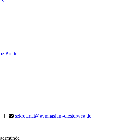
rs
me Bouin
80 |
sekretariat@gymnasium-diesterweg.de
angermünde