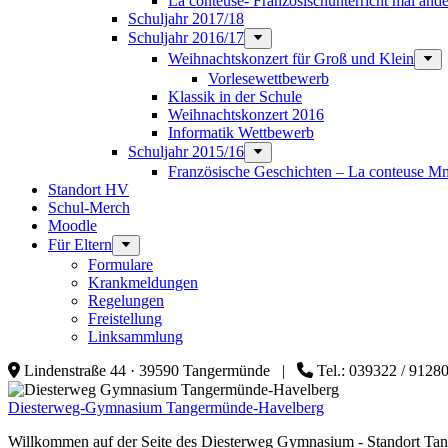
La conteuse- Französischunterricht mal ande
Schuljahr 2017/18
Schuljahr 2016/17
Weihnachtskonzert für Groß und Klein
Vorlesewettbewerb
Klassik in der Schule
Weihnachtskonzert 2016
Informatik Wettbewerb
Schuljahr 2015/16
Französische Geschichten – La conteuse M
Standort HV
Schul-Merch
Moodle
Für Eltern
Formulare
Krankmeldungen
Regelungen
Freistellung
Linksammlung
Lindenstraße 44 · 39590 Tangermünde |
Tel.: 039322 / 912
Diesterweg-Gymnasium Tangermünde-Havelberg
Willkommen auf der Seite des Diesterweg Gymnasium - Standort T