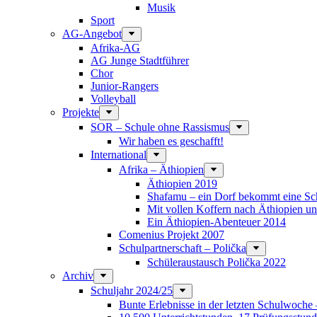
Musik
Sport
AG-Angebot
Afrika-AG
AG Junge Stadtführer
Chor
Junior-Rangers
Volleyball
Projekte
SOR – Schule ohne Rassismus
Wir haben es geschafft!
International
Afrika – Äthiopien
Äthiopien 2019
Shafamu – ein Dorf bekommt eine Sch
Mit vollen Koffern nach Äthiopien u
Ein Äthiopien-Abenteuer 2014
Comenius Projekt 2007
Schulpartnerschaft – Polička
Schüleraustausch Polička 2022
Archiv
Schuljahr 2024/25
Bunte Erlebnisse in der letzten Schulwoche 