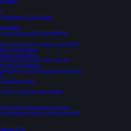
al anders
m
Gymnasium zu Gast in Berlin
-Programms
 Eine erlebnisreiche Kennenlernfahrt
zt ein Zeichen für Demokratie und Vielfalt
r die Landwirtschaft
ozialer Ungleichheit
Verabschiedung von Frau Ulrike Hermann
on Frau Anne Mathias
th Weinert in den wohlverdienten Ruhestand
de
n Frau Petra Reich
esterweg-Gymnasium Tangermünde
weg-Gymnasium Tangermünde-Havelberg
 faszinierendes Projekt im Englischunterricht
ermünde 2023