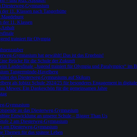
en – und jetzt: Applaus!
am Diesterweg-Gymnasium
n der 11. Klassen nach Tangerhütte
h Magdeburg
 der 11. Klassen
n-Anhalt
sfinale
gend trainiert für Olympia
Bühnenzauber
erweg-Gymnasium hat gewählt! Das ist das Ergebnis!
ine Brücke für die Schule der Zukunft
beim Landesfinale „Jugend trainiert für Olympia und Paralympics“ im 
asium Tangermünde-Havelberg
Schüler des Diesterweg-Gymnasiums auf Skikurs
g als fobizz Schule 2024/25 für besonderes Engagement in digitale
au Mewes: Ein Dankeschön für die gemeinsamen Jahre
stag
rweg-Gymnasium
kotspende an das Diesterweg-Gymnasium
haltige Entwicklung an unserer Schule – Bigger Than Us
 Stufe 2 am Diesterweg-Gymnasium
pics am Diesterweg-Gymnasium
ige Themen für das spätere Leben