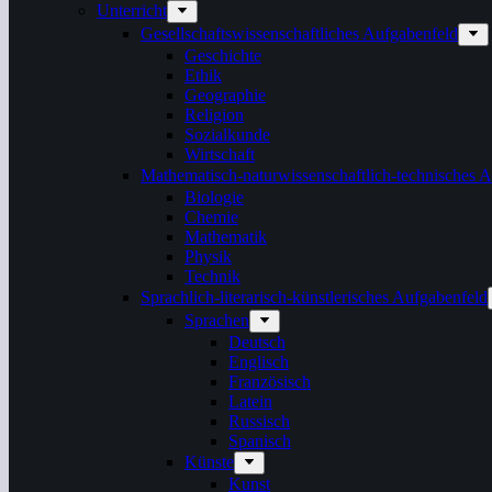
Unterricht
Gesellschaftswissenschaftliches Aufgabenfeld
Geschichte
Ethik
Geographie
Religion
Sozialkunde
Wirtschaft
Mathematisch-naturwissenschaftlich-technisches 
Biologie
Chemie
Mathematik
Physik
Technik
Sprachlich-literarisch-künstlerisches Aufgabenfeld
Sprachen
Deutsch
Englisch
Französisch
Latein
Russisch
Spanisch
Künste
Kunst