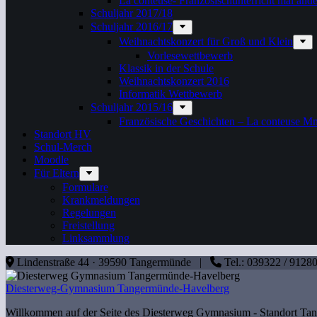
La conteuse- Französischunterricht mal ande
Schuljahr 2017/18
Schuljahr 2016/17
Weihnachtskonzert für Groß und Klein
Vorlesewettbewerb
Klassik in der Schule
Weihnachtskonzert 2016
Informatik Wettbewerb
Schuljahr 2015/16
Französische Geschichten – La conteuse M
Standort HV
Schul-Merch
Moodle
Für Eltern
Formulare
Krankmeldungen
Regelungen
Freistellung
Linksammlung
Lindenstraße 44 · 39590 Tangermünde |
Tel.: 039322 / 912
Diesterweg-Gymnasium Tangermünde-Havelberg
Willkommen auf der Seite des Diesterweg Gymnasium - Standort T