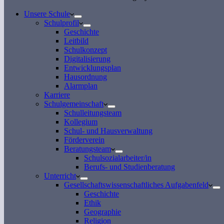
Unsere Schule
Schulprofil
Geschichte
Leitbild
Schulkonzept
Digitalisierung
Entwicklungsplan
Hausordnung
Alarmplan
Karriere
Schulgemeinschaft
Schulleitungsteam
Kollegium
Schul- und Hausverwaltung
Förderverein
Beratungsteam
Schulsozialarbeiter/in
Berufs- und Studienberatung
Unterricht
Gesellschaftswissenschaftliches Aufgabenfeld
Geschichte
Ethik
Geographie
Religion