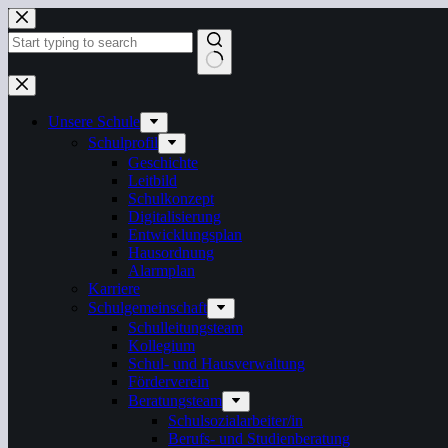
Zum
Inhalt
springen
Keine
Ergebnisse
Unsere Schule
Schulprofil
Geschichte
Leitbild
Schulkonzept
Digitalisierung
Entwicklungsplan
Hausordnung
Alarmplan
Karriere
Schulgemeinschaft
Schulleitungsteam
Kollegium
Schul- und Hausverwaltung
Förderverein
Beratungsteam
Schulsozialarbeiter/in
Berufs- und Studienberatung