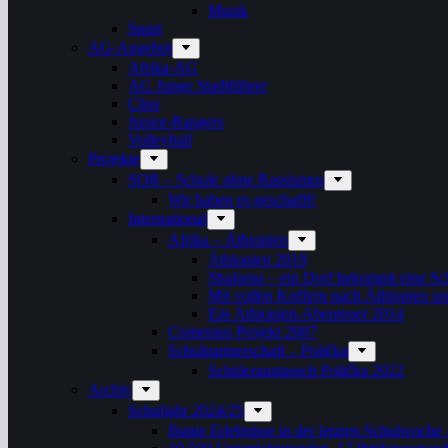
Musik
Sport
AG-Angebot
Afrika-AG
AG Junge Stadtführer
Chor
Junior-Rangers
Volleyball
Projekte
SOR – Schule ohne Rassismus
Wir haben es geschafft!
International
Afrika – Äthiopien
Äthiopien 2019
Shafamu – ein Dorf bekommt eine Sch
Mit vollen Koffern nach Äthiopien u
Ein Äthiopien-Abenteuer 2014
Comenius Projekt 2007
Schulpartnerschaft – Polička
Schüleraustausch Polička 2022
Archiv
Schuljahr 2024/25
Bunte Erlebnisse in der letzten Schulwoche 