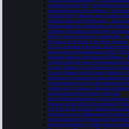
10.500 Unterrichtstunden, 17 Prüfungsstund
Lehrkräfte zeigen Stil – Die Mottowoche 
Industrialisierung zum Anfassen – Exkursio
Exkursion der 9. Klassen zum Landtag nac
Feldforschung auf dem Brocken – Exkursion
Silbermedaille im Landesfinale von Sachse
Goldene Generation auf dem Weg ins Bunde
Platz 1 und der Einzug ins Landesfinale – Ju
Flamenco: Eine Reise in die Seele Spaniens
Ein Tag in Berlin: Kreativität, Kultur und 
Juniorwahl zur Bundestagswahl 2025: Diest
Moderne Medien und klassische Bildung – E
Großer Erfolg für unsere Schulmannschaft 
Tag der offenen Tür am Diesterweg-Gymn
Von der Altmark auf die Pisten Südtirols: 
Diesterweg-Gymnasium Tangermünde-Havelber
Verabschiedung von Frau Buchmann und Fr
Schüler der 11. Klasse zu Besuch im Bunde
Jugend-trainiert-für-Olympia Volleyball
Erster Weihnachtspullover-Tag am Dieste
Dank an Gordon Kober für großzügige Tri
Ein Film für die Zukunft: Bildung für nach
Ergebnisse der 64. Mathematik-Olympiade
Jugend trainiert für Olympia und Paralym
Projekt Zukunftstag – Schüler lernen wicht