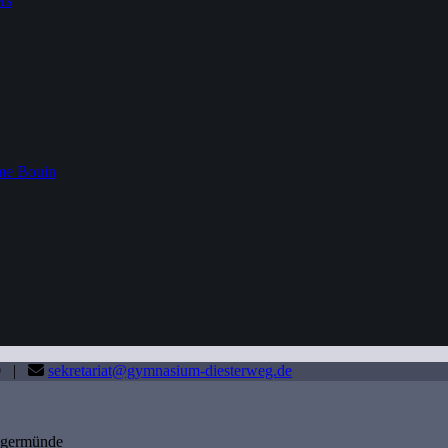
rs
me Bouin
80 |
sekretariat@gymnasium-diesterweg.de
angermünde