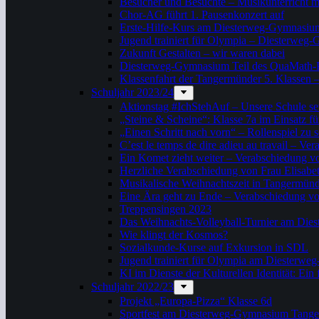
Besucher und Besuchte – Musikunterricht m
Chor-AG führt 1. Pausenkonzert auf
Erste-Hilfe-Kurs am Diesterweg-Gymnasiu
Jugend trainiert für Olympia – Diesterweg-
Zukunft Gestalten – wir waren dabei
Diesterweg-Gymnasium Teil des QuaMath
Klassenfahrt der Tangermünder 5. Klassen –
Schuljahr 2023/24
Aktionstag #IchStehAuf – Unsere Schule set
„Steine & Scheine“: Klasse 7a im Einsatz fü
„Einen Schritt nach vorn“ – Rollenspiel zu s
C’est le temps de dire adieu au travail – 
Ein Komet zieht weiter – Verabschiedung v
Herzliche Verabschiedung von Frau Elisabe
Musikalische Weihnachtszeit in Tangermün
Eine Ära geht zu Ende – Verabschiedung vo
Treppensingen 2023
Das Weihnachts-Volleyball-Turnier am Di
Wie klingt der Kosmos?
Sozialkunde-Kurse auf Exkursion in SDL
Jugend trainiert für Olympia am Diester
KI im Dienste der Kulturellen Identität: Ein
Schuljahr 2022/23
Projekt „Europa-Pizza“ Klasse 6d
Sportfest am Diesterweg-Gymnasium Tang