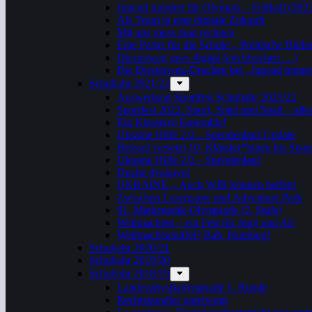
Jugend trainiert für Olympia – Fußball (202
Als Team in eine digitale Zukunft
Mit uns muss man rechnen
Eine Partei für die Schule – Politische Bil
Diesterweg goes digital (ein bisschen …)
Die Diesterweg-Drachen bei „Jugend trainie
Schuljahr 2021/22
Auswertung Sportfest Schuljahr 2021/22
Sportfest 2022: Sport, Spiel und Spaß – all
Ein Klasse(n) Ensemble!
Ukraine Hilfe 2.0 – Spendenlauf Update
Brüssel versetzt 10. Klässler*innen ins Stau
Ukraine Hilfe 2.0 – Spendenlauf
Duzhe dyakuyu!
UKRAINE – Auch WIR können helfen!
Zwischen Lasergame und Adventure Park
61. Mathematik-Olympiade (2. Stufe)
Weihnachten – ein Fest für Jung und Alt
Weihnachtsmuffel? Bah, Humbug!
Schuljahr 2020/21
Schuljahr 2019/20
Schuljahr 2018/19
Landesphysikolympiade 1. Runde
Rechtskundler unterwegs