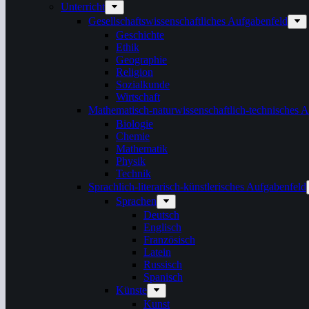
Unterricht
Gesellschaftswissenschaftliches Aufgabenfeld
Geschichte
Ethik
Geographie
Religion
Sozialkunde
Wirtschaft
Mathematisch-naturwissenschaftlich-technisches 
Biologie
Chemie
Mathematik
Physik
Technik
Sprachlich-literarisch-künstlerisches Aufgabenfeld
Sprachen
Deutsch
Englisch
Französisch
Latein
Russisch
Spanisch
Künste
Kunst