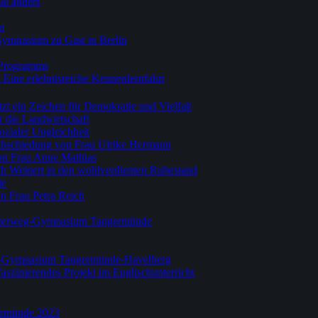
al anders
m
Gymnasium zu Gast in Berlin
-Programms
 Eine erlebnisreiche Kennenlernfahrt
zt ein Zeichen für Demokratie und Vielfalt
r die Landwirtschaft
ozialer Ungleichheit
Verabschiedung von Frau Ulrike Hermann
on Frau Anne Mathias
th Weinert in den wohlverdienten Ruhestand
de
n Frau Petra Reich
esterweg-Gymnasium Tangermünde
weg-Gymnasium Tangermünde-Havelberg
 faszinierendes Projekt im Englischunterricht
ermünde 2023