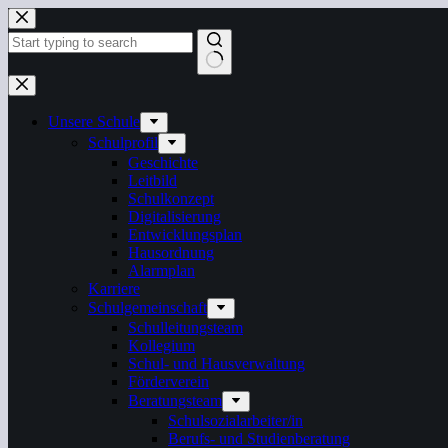
Zum
Inhalt
springen
Keine
Ergebnisse
Unsere Schule
Schulprofil
Geschichte
Leitbild
Schulkonzept
Digitalisierung
Entwicklungsplan
Hausordnung
Alarmplan
Karriere
Schulgemeinschaft
Schulleitungsteam
Kollegium
Schul- und Hausverwaltung
Förderverein
Beratungsteam
Schulsozialarbeiter/in
Berufs- und Studienberatung