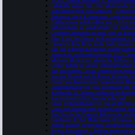
10.500 Unterrichtstunden, 17 Prüfungsstund
Lehrkräfte zeigen Stil – Die Mottowoche 
Industrialisierung zum Anfassen – Exkursio
Exkursion der 9. Klassen zum Landtag nac
Feldforschung auf dem Brocken – Exkursion
Silbermedaille im Landesfinale von Sachse
Goldene Generation auf dem Weg ins Bunde
Platz 1 und der Einzug ins Landesfinale – Ju
Flamenco: Eine Reise in die Seele Spaniens
Ein Tag in Berlin: Kreativität, Kultur und 
Juniorwahl zur Bundestagswahl 2025: Diest
Moderne Medien und klassische Bildung – E
Großer Erfolg für unsere Schulmannschaft 
Tag der offenen Tür am Diesterweg-Gymn
Von der Altmark auf die Pisten Südtirols: 
Diesterweg-Gymnasium Tangermünde-Havelber
Verabschiedung von Frau Buchmann und Fr
Schüler der 11. Klasse zu Besuch im Bunde
Jugend-trainiert-für-Olympia Volleyball
Erster Weihnachtspullover-Tag am Dieste
Dank an Gordon Kober für großzügige Tri
Ein Film für die Zukunft: Bildung für nach
Ergebnisse der 64. Mathematik-Olympiade
Jugend trainiert für Olympia und Paralym
Projekt Zukunftstag – Schüler lernen wicht