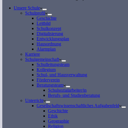
Unsere Schule
Schulprofil
Geschichte
Leitbild
Schulkonzept
Digitalisierung
Entwicklungsplan
Hausordnung
Alarmplan
Karriere
Schulgemeinschaft
Schulleitungsteam
Kollegium
Schul- und Hausverwaltung
Förderverein
Beratungsteam
Schulsozialarbeiter/in
Berufs- und Studienberatung
Unterricht
Gesellschaftswissenschaftliches Aufgabenfeld
Geschichte
Ethik
Geographie
Religion