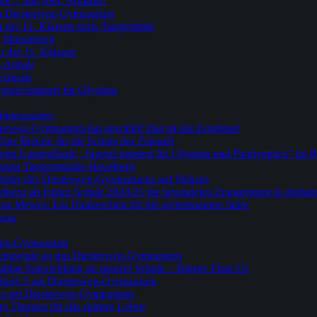
en – und jetzt: Applaus!
am Diesterweg-Gymnasium
n der 11. Klassen nach Tangerhütte
h Magdeburg
 der 11. Klassen
n-Anhalt
sfinale
gend trainiert für Olympia
Bühnenzauber
erweg-Gymnasium hat gewählt! Das ist das Ergebnis!
ine Brücke für die Schule der Zukunft
beim Landesfinale „Jugend trainiert für Olympia und Paralympics“ im 
asium Tangermünde-Havelberg
Schüler des Diesterweg-Gymnasiums auf Skikurs
g als fobizz Schule 2024/25 für besonderes Engagement in digitale
au Mewes: Ein Dankeschön für die gemeinsamen Jahre
stag
rweg-Gymnasium
kotspende an das Diesterweg-Gymnasium
haltige Entwicklung an unserer Schule – Bigger Than Us
 Stufe 2 am Diesterweg-Gymnasium
pics am Diesterweg-Gymnasium
ige Themen für das spätere Leben