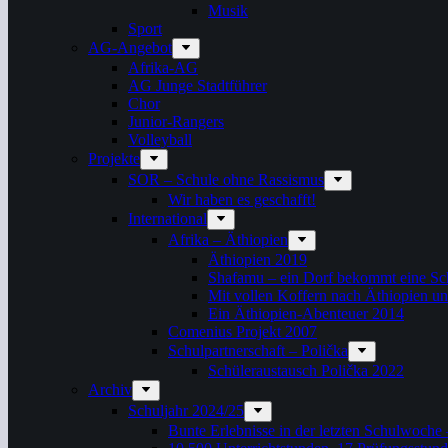
Musik
Sport
AG-Angebot
Afrika-AG
AG Junge Stadtführer
Chor
Junior-Rangers
Volleyball
Projekte
SOR – Schule ohne Rassismus
Wir haben es geschafft!
International
Afrika – Äthiopien
Äthiopien 2019
Shafamu – ein Dorf bekommt eine Sch
Mit vollen Koffern nach Äthiopien u
Ein Äthiopien-Abenteuer 2014
Comenius Projekt 2007
Schulpartnerschaft – Polička
Schüleraustausch Polička 2022
Archiv
Schuljahr 2024/25
Bunte Erlebnisse in der letzten Schulwoche 