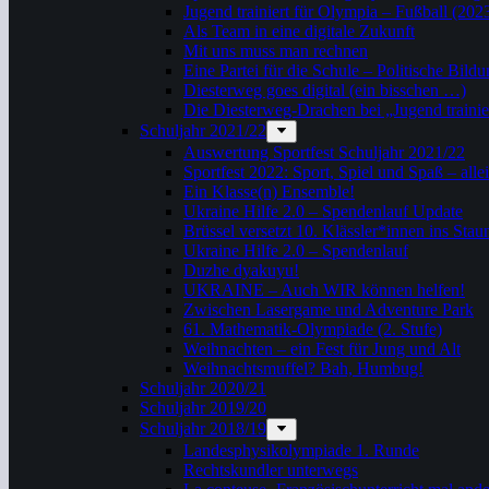
Jugend trainiert für Olympia – Fußball (202
Als Team in eine digitale Zukunft
Mit uns muss man rechnen
Eine Partei für die Schule – Politische Bil
Diesterweg goes digital (ein bisschen …)
Die Diesterweg-Drachen bei „Jugend trainie
Schuljahr 2021/22
Auswertung Sportfest Schuljahr 2021/22
Sportfest 2022: Sport, Spiel und Spaß – all
Ein Klasse(n) Ensemble!
Ukraine Hilfe 2.0 – Spendenlauf Update
Brüssel versetzt 10. Klässler*innen ins Stau
Ukraine Hilfe 2.0 – Spendenlauf
Duzhe dyakuyu!
UKRAINE – Auch WIR können helfen!
Zwischen Lasergame und Adventure Park
61. Mathematik-Olympiade (2. Stufe)
Weihnachten – ein Fest für Jung und Alt
Weihnachtsmuffel? Bah, Humbug!
Schuljahr 2020/21
Schuljahr 2019/20
Schuljahr 2018/19
Landesphysikolympiade 1. Runde
Rechtskundler unterwegs