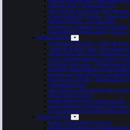
Besucher und Besuchte – Musikunterricht m
Chor-AG führt 1. Pausenkonzert auf
Erste-Hilfe-Kurs am Diesterweg-Gymnasiu
Jugend trainiert für Olympia – Diesterweg-
Zukunft Gestalten – wir waren dabei
Diesterweg-Gymnasium Teil des QuaMath
Klassenfahrt der Tangermünder 5. Klassen –
Schuljahr 2023/24
Aktionstag #IchStehAuf – Unsere Schule set
„Steine & Scheine“: Klasse 7a im Einsatz fü
„Einen Schritt nach vorn“ – Rollenspiel zu s
C’est le temps de dire adieu au travail – 
Ein Komet zieht weiter – Verabschiedung v
Herzliche Verabschiedung von Frau Elisabe
Musikalische Weihnachtszeit in Tangermün
Eine Ära geht zu Ende – Verabschiedung vo
Treppensingen 2023
Das Weihnachts-Volleyball-Turnier am Di
Wie klingt der Kosmos?
Sozialkunde-Kurse auf Exkursion in SDL
Jugend trainiert für Olympia am Diester
KI im Dienste der Kulturellen Identität: Ein
Schuljahr 2022/23
Projekt „Europa-Pizza“ Klasse 6d
Sportfest am Diesterweg-Gymnasium Tang