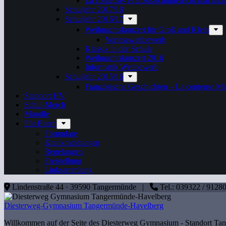
La conteuse- Französischunterricht mal ande
Schuljahr 2017/18
Schuljahr 2016/17
Weihnachtskonzert für Groß und Klein
Vorlesewettbewerb
Klassik in der Schule
Weihnachtskonzert 2016
Informatik Wettbewerb
Schuljahr 2015/16
Französische Geschichten – La conteuse M
Standort HV
Schul-Merch
Moodle
Für Eltern
Formulare
Krankmeldungen
Regelungen
Freistellung
Linksammlung
Lindenstraße 44 · 39590 Tangermünde |
Tel.: 039322 / 912
Diesterweg-Gymnasium Tangermünde-Havelberg
Willkommen auf der Seite des Diesterweg Gymnasium - Standort T