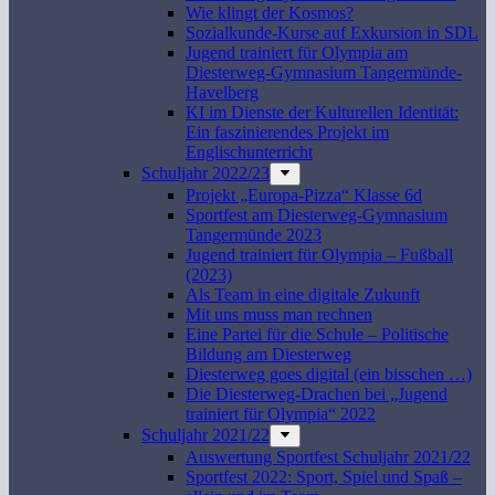
Wie klingt der Kosmos?
Sozialkunde-Kurse auf Exkursion in SDL
Jugend trainiert für Olympia am
Diesterweg-Gymnasium Tangermünde-
Havelberg
KI im Dienste der Kulturellen Identität:
Ein faszinierendes Projekt im
Englischunterricht
Schuljahr 2022/23
Projekt „Europa-Pizza“ Klasse 6d
Sportfest am Diesterweg-Gymnasium
Tangermünde 2023
Jugend trainiert für Olympia – Fußball
(2023)
Als Team in eine digitale Zukunft
Mit uns muss man rechnen
Eine Partei für die Schule – Politische
Bildung am Diesterweg
Diesterweg goes digital (ein bisschen …)
Die Diesterweg-Drachen bei „Jugend
trainiert für Olympia“ 2022
Schuljahr 2021/22
Auswertung Sportfest Schuljahr 2021/22
Sportfest 2022: Sport, Spiel und Spaß –