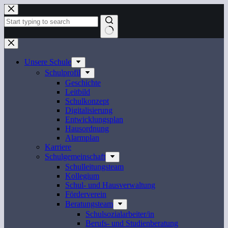
Zum
Inhalt
springen
Keine
Ergebnisse
Unsere Schule
Schulprofil
Geschichte
Leitbild
Schulkonzept
Digitalisierung
Entwicklungsplan
Hausordnung
Alarmplan
Karriere
Schulgemeinschaft
Schulleitungsteam
Kollegium
Schul- und Hausverwaltung
Förderverein
Beratungsteam
Schulsozialarbeiter/in
Berufs- und Studienberatung