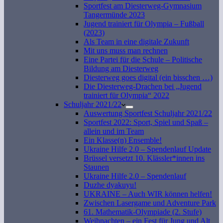
Sportfest am Diesterweg-Gymnasium
Tangermünde 2023
Jugend trainiert für Olympia – Fußball
(2023)
Als Team in eine digitale Zukunft
Mit uns muss man rechnen
Eine Partei für die Schule – Politische
Bildung am Diesterweg
Diesterweg goes digital (ein bisschen …)
Die Diesterweg-Drachen bei „Jugend
trainiert für Olympia“ 2022
Schuljahr 2021/22
Auswertung Sportfest Schuljahr 2021/22
Sportfest 2022: Sport, Spiel und Spaß –
allein und im Team
Ein Klasse(n) Ensemble!
Ukraine Hilfe 2.0 – Spendenlauf Update
Brüssel versetzt 10. Klässler*innen ins
Staunen
Ukraine Hilfe 2.0 – Spendenlauf
Duzhe dyakuyu!
UKRAINE – Auch WIR können helfen!
Zwischen Lasergame und Adventure Park
61. Mathematik-Olympiade (2. Stufe)
Weihnachten – ein Fest für Jung und Alt