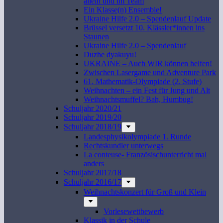
allein und im Team
Ein Klasse(n) Ensemble!
Ukraine Hilfe 2.0 – Spendenlauf Update
Brüssel versetzt 10. Klässler*innen ins
Staunen
Ukraine Hilfe 2.0 – Spendenlauf
Duzhe dyakuyu!
UKRAINE – Auch WIR können helfen!
Zwischen Lasergame und Adventure Park
61. Mathematik-Olympiade (2. Stufe)
Weihnachten – ein Fest für Jung und Alt
Weihnachtsmuffel? Bah, Humbug!
Schuljahr 2020/21
Schuljahr 2019/20
Schuljahr 2018/19
Landesphysikolympiade 1. Runde
Rechtskundler unterwegs
La conteuse- Französischunterricht mal
anders
Schuljahr 2017/18
Schuljahr 2016/17
Weihnachtskonzert für Groß und Klein
Vorlesewettbewerb
Klassik in der Schule