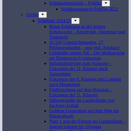
Schulpartnerschaft – Polička
Schüleraustausch Polička 2022
Archiv
Schuljahr 2024/25
Bunte Erlebnisse in der letzten
Schulwoche – Kreativität, Abenteuer und
Teamgeist
10.500 Unterrichtstunden, 17
Prüfungsstunden – und jetzt: Applaus!
Lehrkräfte zeigen Stil – Die Mottowoche
am Diesterweg-Gymnasium
Industrialisierung zum Anfassen –
Exkursion der 11. Klassen nach
Tangerhütte
Exkursion der 9. Klassen zum Landtag
nach Magdeburg
Feldforschung auf dem Brocken –
Exkursion der 11. Klassen
Silbermedaille im Landesfinale von
Sachsen-Anhalt
Goldene Generation auf dem Weg ins
Bundesfinale
Platz 1 und der Einzug ins Landesfinale –
Jugend trainiert für Olympia