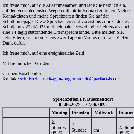
Ich freue mich, auf die Zusammenarbeit und lade Sie herzlich ein,
auf den verschiedensten Wegen mit mir in Kontakt zu treten. Meine
Kontaktdaten und meine Sprechzeiten finden Sie auf der
Schulhomepage. Diese Sprechzeiten sind vorerst bis zum Ende des
Schuljahres 2024/2025 und beinhalten sowohl eine Lehrer- als auch
eine 14-tägig stattfindende Elternsprechstunde. Bitte melden Sie,
liebe Eltern, sich mindestens zwei Tage im Voraus dafür an. Vielen
Dank dafür.
Ich freue mich, auf eine ereignisreiche Zeit!
Mit freundlichen Grüßen
Carmen Buschendorf
Kontakt:
schulsozialarbeit-gym-tangermuende@paritaet-lsa.de
Sprechzeiten Fr. Buschendorf
02.06.2025 – 27.06.2025
Montag
Dienstag
Mittwoch
Donner
2.
2.
Stunde:
2. Stund
Stunde:
am
08.20 –
08.20 –