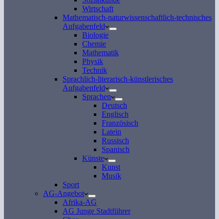
Wirtschaft
Mathematisch-naturwissenschaftlich-technisches
Aufgabenfeld
Biologie
Chemie
Mathematik
Physik
Technik
Sprachlich-literarisch-künstlerisches
Aufgabenfeld
Sprachen
Deutsch
Englisch
Französisch
Latein
Russisch
Spanisch
Künste
Kunst
Musik
Sport
AG-Angebot
Afrika-AG
AG Junge Stadtführer