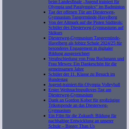
beim Landesfinale „Jugend trainiert für
Olympia und Paralympics“ im Badminton
Tag der offenen Tür am Diesterweg-
Gymnasium Tangermünde-Havelberg
Von der Altmark auf die Pisten Südtirols:
Schüler des Diesterweg-Gymnasiums auf
Skikurs
Diesterweg-Gymnasium Tangermünde-
Havelberg als fobizz Schule 2024/25 für
besonderes Engagement in digitaler
Bildung ausgezeichnet
Verabschiedung von Frau Buchmann und
Frau Mewes: Ein Dankeschön für die
gemeinsamen Jahre
Schüler der 11. Klasse zu Besuch im
Bundestag
Jugend-trainiert-für-Olympia Volleyball
Erster Weihnachtspullover-Tag am
Diesterweg-Gymnasium
Dank an Gordon Kober für großzügige
Trikotspende an das Diesterweg-
Gymnasium
Ein Film für die Zukunft: Bildung für
nachhaltige Entwicklung an unserer
Schule – Bigger Than Us