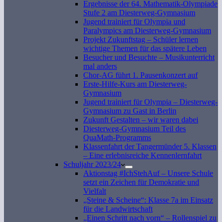
Ergebnisse der 64. Mathematik-Olympiade
Stufe 2 am Diesterweg-Gymnasium
Jugend trainiert für Olympia und
Paralympics am Diesterweg-Gymnasium
Projekt Zukunftstag – Schüler lernen
wichtige Themen für das spätere Leben
Besucher und Besuchte – Musikunterricht
mal anders
Chor-AG führt 1. Pausenkonzert auf
Erste-Hilfe-Kurs am Diesterweg-
Gymnasium
Jugend trainiert für Olympia – Diesterweg-
Gymnasium zu Gast in Berlin
Zukunft Gestalten – wir waren dabei
Diesterweg-Gymnasium Teil des
QuaMath-Programms
Klassenfahrt der Tangermünder 5. Klassen
– Eine erlebnisreiche Kennenlernfahrt
Schuljahr 2023/24
Aktionstag #IchStehAuf – Unsere Schule
setzt ein Zeichen für Demokratie und
Vielfalt
„Steine & Scheine“: Klasse 7a im Einsatz
für die Landwirtschaft
„Einen Schritt nach vorn“ – Rollenspiel zu