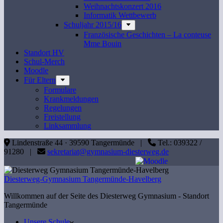
Weihnachtskonzert 2016
Informatik Wettbewerb
Schuljahr 2015/16
Französische Geschichten – La conteuse
Mme Bouin
Standort HV
Schul-Merch
Moodle
Für Eltern
Formulare
Krankmeldungen
Regelungen
Freistellung
Linksammlung
Lindenstraße 44 · 39590 Tangermünde |
Tel.: 039322 /
91280 |
sekretariat@gymnasium-diesterweg.de
Diesterweg-Gymnasium Tangermünde-Havelberg
Willkommen auf der Seite des Diesterweg Gymnasium - Standort
Tangermünde
Unsere Schule