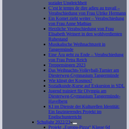
sozialer Ungleichheit
C’est le temps de dire adieu au travail –
Verabschiedung von Frau Ulrike Hermann
Ein Komet zieht weiter – Verabschiedung
von Frau Anne Mathias
Herzliche Verabschiedung von Frau
Elisabeth Weinert in den wohlverdienten
Ruhestand
Musikalische Weihnachtszeit in
Tangermünde
Eine Ära geht zu Ende – Verabschiedung
von Frau Petra Reich
Treppensingen 2023
Das Weihnachts-Volleyball-Turnier am
Diesterweg-Gymnasium Tangermünde
Wie klingt der Kosmos?
Sozialkunde-Kurse auf Exkursion in SDL
Jugend trainiert für Olympia am
Diesterweg-Gymnasium Tangermünde-
Havelberg
KI im Dienste der Kulturellen Identität:
Ein faszinierendes Projekt im
Englischunterricht
Schuljahr 2022/23
Projekt „Europa-Pizza“ Klasse 6d