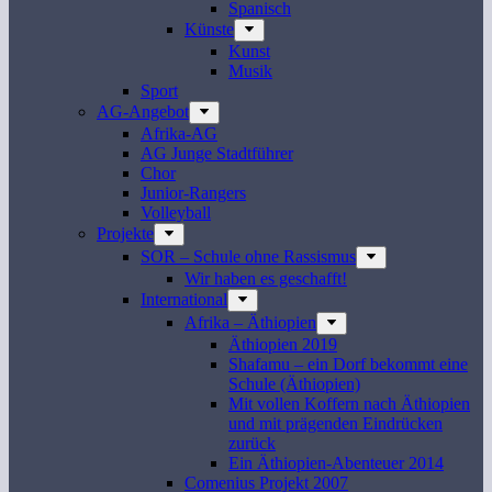
Spanisch
Künste
Kunst
Musik
Sport
AG-Angebot
Afrika-AG
AG Junge Stadtführer
Chor
Junior-Rangers
Volleyball
Projekte
SOR – Schule ohne Rassismus
Wir haben es geschafft!
International
Afrika – Äthiopien
Äthiopien 2019
Shafamu – ein Dorf bekommt eine
Schule (Äthiopien)
Mit vollen Koffern nach Äthiopien
und mit prägenden Eindrücken
zurück
Ein Äthiopien-Abenteuer 2014
Comenius Projekt 2007