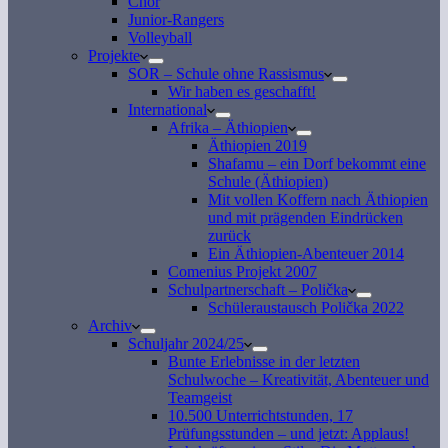
Chor
Junior-Rangers
Volleyball
Projekte
SOR – Schule ohne Rassismus
Wir haben es geschafft!
International
Afrika – Äthiopien
Äthiopien 2019
Shafamu – ein Dorf bekommt eine
Schule (Äthiopien)
Mit vollen Koffern nach Äthiopien
und mit prägenden Eindrücken
zurück
Ein Äthiopien-Abenteuer 2014
Comenius Projekt 2007
Schulpartnerschaft – Polička
Schüleraustausch Polička 2022
Archiv
Schuljahr 2024/25
Bunte Erlebnisse in der letzten
Schulwoche – Kreativität, Abenteuer und
Teamgeist
10.500 Unterrichtstunden, 17
Prüfungsstunden – und jetzt: Applaus!