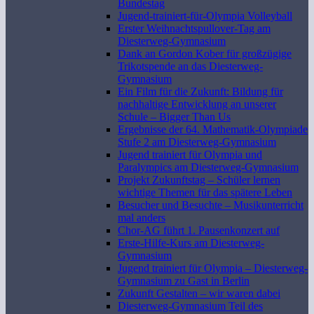
Bundestag
Jugend-trainiert-für-Olympia Volleyball
Erster Weihnachtspullover-Tag am
Diesterweg-Gymnasium
Dank an Gordon Kober für großzügige
Trikotspende an das Diesterweg-
Gymnasium
Ein Film für die Zukunft: Bildung für
nachhaltige Entwicklung an unserer
Schule – Bigger Than Us
Ergebnisse der 64. Mathematik-Olympiade
Stufe 2 am Diesterweg-Gymnasium
Jugend trainiert für Olympia und
Paralympics am Diesterweg-Gymnasium
Projekt Zukunftstag – Schüler lernen
wichtige Themen für das spätere Leben
Besucher und Besuchte – Musikunterricht
mal anders
Chor-AG führt 1. Pausenkonzert auf
Erste-Hilfe-Kurs am Diesterweg-
Gymnasium
Jugend trainiert für Olympia – Diesterweg-
Gymnasium zu Gast in Berlin
Zukunft Gestalten – wir waren dabei
Diesterweg-Gymnasium Teil des