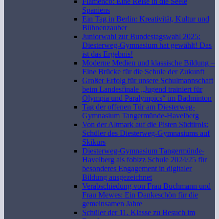
Flamenco: Eine Reise in die Seele
Spaniens
Ein Tag in Berlin: Kreativität, Kultur und
Bühnenzauber
Juniorwahl zur Bundestagswahl 2025:
Diesterweg-Gymnasium hat gewählt! Das
ist das Ergebnis!
Moderne Medien und klassische Bildung –
Eine Brücke für die Schule der Zukunft
Großer Erfolg für unsere Schulmannschaft
beim Landesfinale „Jugend trainiert für
Olympia und Paralympics“ im Badminton
Tag der offenen Tür am Diesterweg-
Gymnasium Tangermünde-Havelberg
Von der Altmark auf die Pisten Südtirols:
Schüler des Diesterweg-Gymnasiums auf
Skikurs
Diesterweg-Gymnasium Tangermünde-
Havelberg als fobizz Schule 2024/25 für
besonderes Engagement in digitaler
Bildung ausgezeichnet
Verabschiedung von Frau Buchmann und
Frau Mewes: Ein Dankeschön für die
gemeinsamen Jahre
Schüler der 11. Klasse zu Besuch im