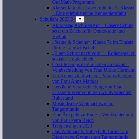
QuaMath-Programms
Klassenfahrt der Tangermünder 5. Klassen
– Eine erlebnisreiche Kennenlernfahrt
Schuljahr 2023/24
Aktionstag #IchStehAuf – Unsere Schule
setzt ein Zeichen für Demokratie und
Vielfalt
„Steine & Scheine“: Klasse 7a im Einsatz
für die Landwirtschaft
„Einen Schritt nach vorn“ – Rollenspiel zu
sozialer Ungleichheit
C’est le temps de dire adieu au travail –
Verabschiedung von Frau Ulrike Hermann
Ein Komet zieht weiter – Verabschiedung
von Frau Anne Mathias
Herzliche Verabschiedung von Frau
Elisabeth Weinert in den wohlverdienten
Ruhestand
Musikalische Weihnachtszeit in
Tangermünde
Eine Ära geht zu Ende – Verabschiedung
von Frau Petra Reich
Treppensingen 2023
Das Weihnachts-Volleyball-Turnier am
Diesterweg-Gymnasium Tangermünde