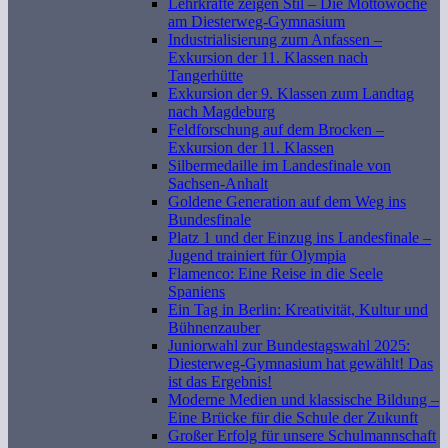
Lehrkräfte zeigen Stil – Die Mottowoche
am Diesterweg-Gymnasium
Industrialisierung zum Anfassen –
Exkursion der 11. Klassen nach
Tangerhütte
Exkursion der 9. Klassen zum Landtag
nach Magdeburg
Feldforschung auf dem Brocken –
Exkursion der 11. Klassen
Silbermedaille im Landesfinale von
Sachsen-Anhalt
Goldene Generation auf dem Weg ins
Bundesfinale
Platz 1 und der Einzug ins Landesfinale –
Jugend trainiert für Olympia
Flamenco: Eine Reise in die Seele
Spaniens
Ein Tag in Berlin: Kreativität, Kultur und
Bühnenzauber
Juniorwahl zur Bundestagswahl 2025:
Diesterweg-Gymnasium hat gewählt! Das
ist das Ergebnis!
Moderne Medien und klassische Bildung –
Eine Brücke für die Schule der Zukunft
Großer Erfolg für unsere Schulmannschaft