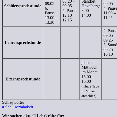
08.20 –
Standort
09.05
09.05
Schülersprechstunde
09.05
Havelberg:
6.
4. Pause
5. Pause:
8.00 –
Pause:
11.00 –
12.10 –
14.00
13.00 –
11.25
12.15
13.30
2. Pause
09.05 –
09.25
Lehrersprechstunde
3. Stund
09.25 –
10.10
jeden 2.
Mittwoch
im Monat
15.00 –
Elternsprechstunde
16.00
(min. 2 Tage
im Voraus
anmelden)
Schlagwörter
#
Schulsozialarbeit
Wir suchen aktuell Lehrkräfte für: